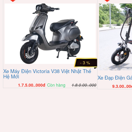
- 3 %
Xe Máy Điện Victoria V38 Việt Nhật Thế
Hệ Mới
Xe Đạp Điện Gấ
1.7.5.00..000
đ
Còn hàng
1.8.0.00..000
9.3.00..00