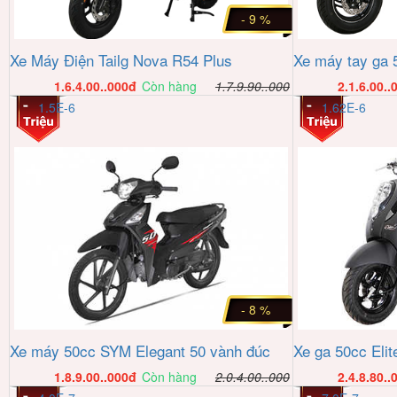
- 9 %
Xe Máy Điện Tailg Nova R54 Plus
Xe máy tay ga 
1.6.4.00..000
đ
Còn hàng
1.7.9.90..000
2.1.6.00..
1.5E-6
1.62E-6
- 8 %
Xe máy 50cc SYM Elegant 50 vành đúc
Xe ga 50cc El
1.8.9.00..000
đ
Còn hàng
2.0.4.00..000
2.4.8.80..