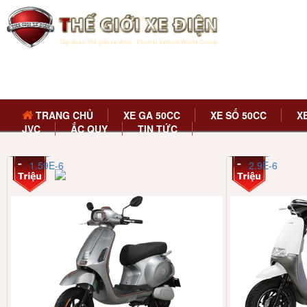
TRANG CHỦ
XE GA 50CC
XE SỐ 50CC
X
JVC
ẮC QUY
TIN TỨC
1.59E-6
2.9E-6