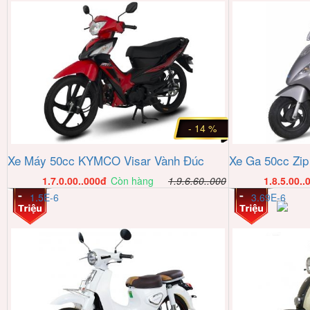
- 14 %
Xe Máy 50cc KYMCO Visar Vành Đúc
Xe Ga 50cc Zip
1.7.0.00..000
đ
Còn hàng
1.9.6.60..000
1.8.5.00..
1.5E-6
3.69E-6