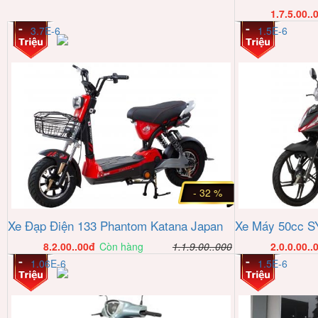
1.7.5.00..
3.7E-6
1.5E-6
- 32 %
Xe Đạp Điện 133 Phantom Katana Japan
Xe Máy 50cc S
8.2.00..00
đ
Còn hàng
1.1.9.00..000
2.0.0.00..
1.06E-6
1.5E-6