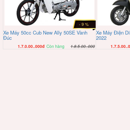
- 9 %
Xe Máy 50cc Cub New Ally 50SE Vành
Xe Máy Điện Di
Đúc
2022
1.7.0.00..000
đ
Còn hàng
1.8.5.00..000
1.7.5.00..