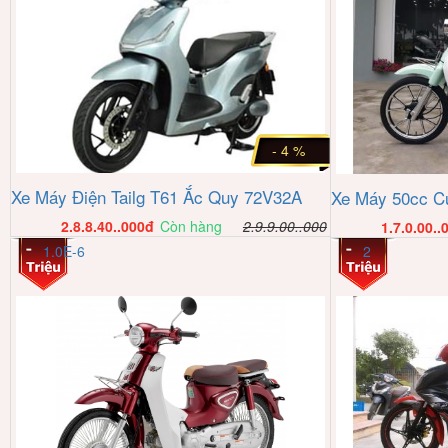
- 4 %
Xe Máy Điện Tailg T61 Ắc Quy 72V32A
Xe Máy 50cc C
2.8.8.40..000
đ
Còn hàng
2.9.9.00..000
1.7.0.00..
1.0E-6
2