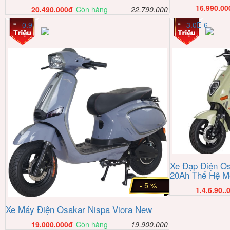
16.990.00
20.490.000
đ
Còn hàng
22.790.000
0.9
3.0E-6
Xe Đạp Điện Os
20Ah Thế Hệ M
- 5 %
1.4.6.90..
Xe Máy Điện Osakar Nispa Viora New
19.000.000
đ
Còn hàng
19.900.000