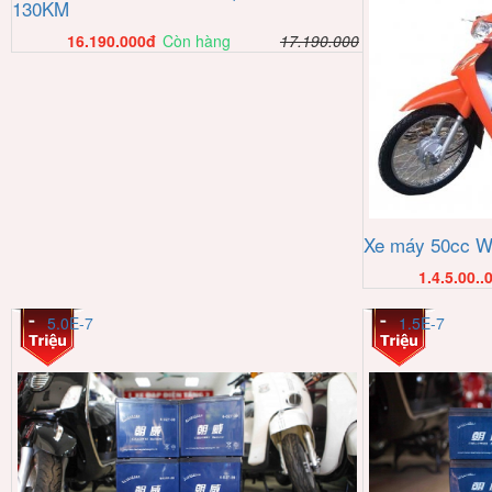
130KM
16.190.000
đ
Còn hàng
17.190.000
Xe máy 50cc W
1.4.5.00..
5.0E-7
1.5E-7