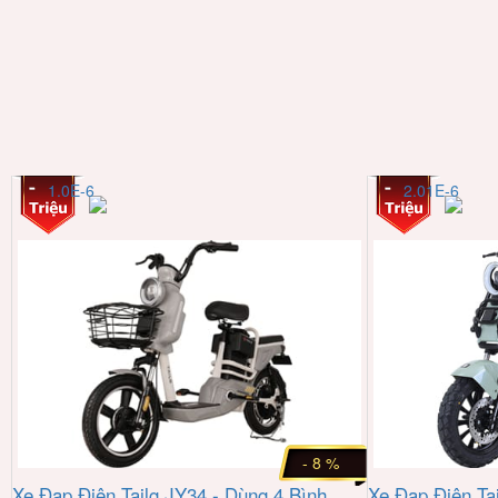
1.0E-6
2.01E-6
- 8 %
Xe Đạp Điện Tailg JY34 - Dùng 4 Bình
Xe Đạp Điện Ta