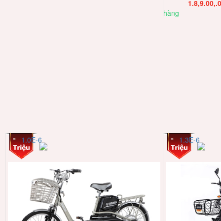
1.8,9.00,.
hàng
1.0E-6
1.3E-6