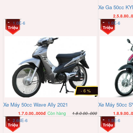
Xe Ga 50cc KY
2.5.8.80..
1.0E-6
1.0E-6
- 6 %
Xe Máy 50cc Wave Ally 2021
Xe Máy 50cc S
1.7.0.00..000
đ
Còn hàng
1.8.0.00..000
1.8.9.00..
2.66E-6
1.5E-6