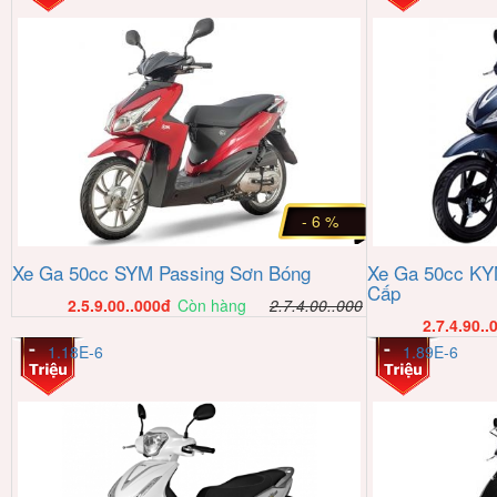
- 6 %
Xe Ga 50cc SYM Passing Sơn Bóng
Xe Ga 50cc K
Cấp
2.5.9.00..000
đ
Còn hàng
2.7.4.00..000
2.7.4.90..
1.18E-6
1.89E-6