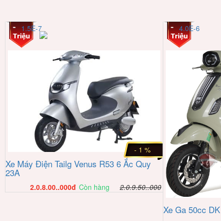
1.5E-7
4.0E-6
- 1 %
Xe Máy Điện Tailg Venus R53 6 Ắc Quy
23A
2.0.8.00..000
đ
Còn hàng
2.0.9.50..000
Xe Ga 50cc DK 