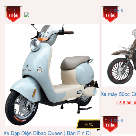
1
2.0E-6
Xe máy 50cc C
1.5.5.00..
1.0E-6
- 6 %
Xe Đạp Điện Dibao Queen | Bản Pin Đi