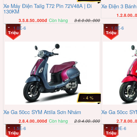
Xe Máy Điện Tailg T72 Pin 72V48A | Đi
Xe Điện 3 Bánh
130KM
1.2.8.00..
3.5.8.50..000
đ
Còn hàng
3.6.0.00..000
1.0E-6
1.0E-6
- 4 %
Xe Ga 50cc SYM Attila Sơn Nhám
Xe Ga 50cc SYM
2.8.4.00..000
đ
Còn hàng
2.9.4.00..000
2.7.8.00..
1.5E-6
2.49E-6