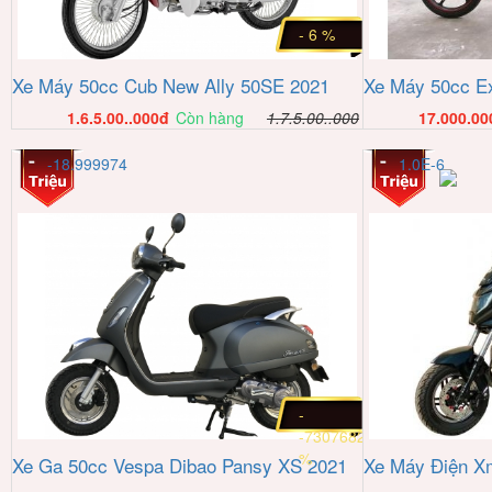
- 6 %
Xe Máy 50cc Cub New Ally 50SE 2021
Xe Máy 50cc Ex
1.6.5.00..000
đ
Còn hàng
1.7.5.00..000
17.000.00
-18.999974
1.0E-6
-
-73076823
%
Xe Ga 50cc Vespa Dibao Pansy XS 2021
Xe Máy Điện X