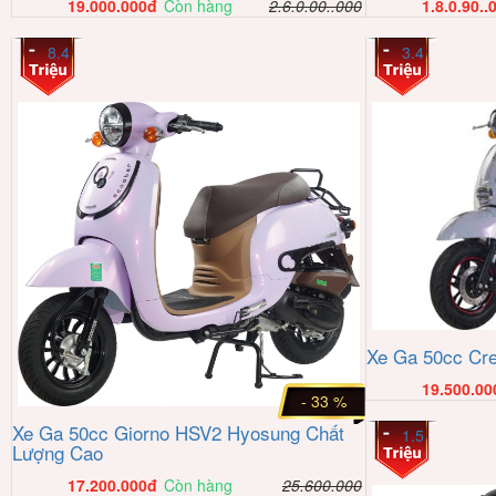
19.000.000
đ
Còn hàng
2.6.0.00..000
1.8.0.90..
8.4
3.4
Xe Ga 50cc Cre
19.500.00
- 33 %
Xe Ga 50cc Giorno HSV2 Hyosung Chất
1.5
Lượng Cao
17.200.000
đ
Còn hàng
25.600.000