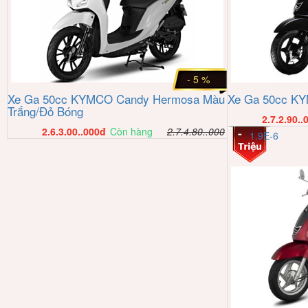
- 5 %
Xe Ga 50cc KYMCO Candy Hermosa Màu
Xe Ga 50cc KY
Trắng/Đỏ Bóng
2.7.2.90..
2.6.3.00..000
đ
Còn hàng
2.7.4.80..000
1.9E-6