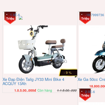
1.0E-6
-18.7999736
- 9 %
Xe Đạp Điện Tailg JY33 Mini Bike 4
Xe Ga 50cc Cr
ACQUY 13Ah
18.800.00
1.0.5.00..000
đ
Còn hàng
1.1.5.00..000
2.0E-6