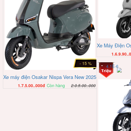
Xe Máy Điện Os
1.6.9.90..
- 15 %
4.1E-6
Xe máy điện Osakar Nispa Vera New 2025
1.7.5.00..000
đ
Còn hàng
2.0.5.00..000