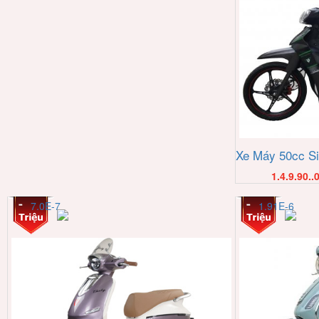
Xe Máy 50cc Si
1.4.9.90..
7.0E-7
1.91E-6