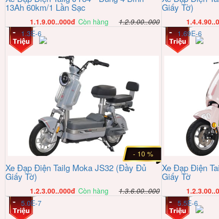
13Ah 60km/1 Lần Sạc
Giấy Tờ)
1.1.9.00..000
đ
Còn hàng
1.2.9.00..000
1.4.4.90..
1.3E-6
1.69E-6
- 10 %
Xe Đạp Điện Tailg Moka JS32 (Đầy Đủ
Xe Đạp Điện Ta
Giấy Tờ)
Giấy Tờ
1.2.3.00..000
đ
Còn hàng
1.3.6.00..000
1.2.3.00..
5.0E-7
5.5E-6