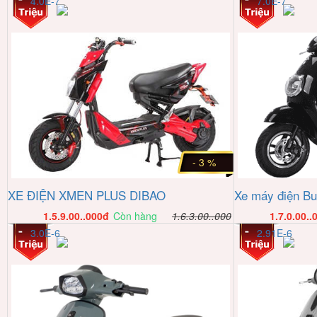
4.0E-7
7.0E-7
- 3 %
XE ĐIỆN XMEN PLUS DIBAO
Xe máy điện But
1.5.9.00..000
đ
Còn hàng
1.6.3.00..000
1.7.0.00..
3.0E-6
2.91E-6