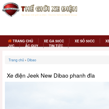
TRANG CHỦ
XE GA 50CC
XE SỐ 50CC
X
JVC
ẮC QUY
TIN TỨC
Trang chủ
›
Dibao
Xe điện Jeek New Dibao phanh đĩa