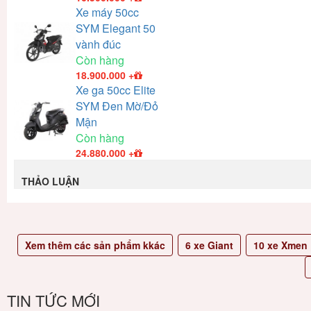
Xe máy 50cc
SYM Elegant 50
vành đúc
Còn hàng
18.900.000
+
Xe ga 50cc Elite
SYM Đen Mờ/Đỏ
Mận
Còn hàng
24.880.000
+
THẢO LUẬN
Xem thêm các sản phẩm kkác
6
xe Giant
10
xe Xmen
TIN TỨC MỚI