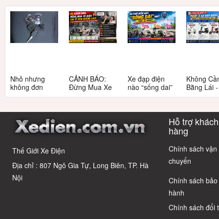
Nhỏ nhưng
CẢNH BÁO:
Xe đạp điện
Không Cầ
không đơn
Đừng Mua Xe
nào “sống dai”
Bằng Lái 
giản: Sự thật
Điện Chỉ Vì
nhất sau 5
3 Xe Đạp 
về xe điện cho
Xem Quảng
năm? Top này
Dưới 12 Tr
học sinh cấp 2
Cáo! 5 Bẫy
có câu trả lời
Cho Học S
Hỗ trợ khách
Phổ Biến Và Bí
Quyết Chọn Xe
hàng
Chuẩn Chỉnh
Chính sách vận
Thế Giới Xe Điện
chuyển
Địa chỉ : 807 Ngô Gia Tự, Long Biên, TP. Hà
Nội
Chính sách bảo
hành
Chính sách đổi 