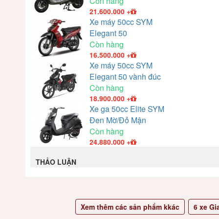
Còn hàng
21.600.000
+
Xe máy 50cc SYM
Elegant 50
Còn hàng
16.500.000
+
Xe máy 50cc SYM
Elegant 50 vành đúc
Còn hàng
18.900.000
+
Xe ga 50cc Elite SYM
Đen Mờ/Đỏ Mận
Còn hàng
24.880.000
+
THẢO LUẬN
Xem thêm các sản phẩm kkác
6
xe Gi