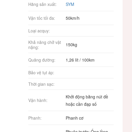
Hãng sản xuất:
SYM
Vận tốc tối đa:
50km/h
Loại acquy:
Khả năng chở vật
150kg
nặng:
Quãng đường:
1,26 lít / 100km
Bảo vệ tụt áp:
Thời gian sạc:
Khởi động bằng nút đề
Vận hành:
hoặc cần đạp số
Phanh:
Phanh cơ
Phuộc trước: Ống lồng