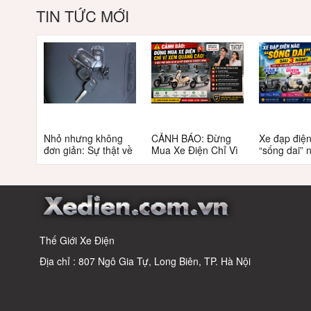
TIN TỨC MỚI
Nhỏ nhưng không
CẢNH BÁO: Đừng
Xe đạp điệ
đơn giản: Sự thật về
Mua Xe Điện Chỉ Vì
“sống dai” 
xe điện cho học sinh
Xem Quảng Cáo! 5
5 năm? Top
cấp 2
Bẫy Phổ Biến Và Bí
câu trả lời
Quyết Chọn Xe
Chuẩn Chỉnh
Thế Giới Xe Điện
Địa chỉ : 807 Ngô Gia Tự, Long Biên, TP. Hà Nội