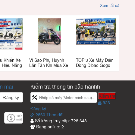
Xem tất cả
u Khiển Xe
Vì Sao Phụ Huynh
TOP 3 Xe Máy Điện
n Hiệu Năng
Lăn Tăn Khi Mua Xe
Dòng Dibao Gogo
 Người Mới
Máy Điện Tailg T72
Dành Cho Học Sinh,
 Từ Bứt Tốc
Cho Học Sinh Cấp
Sinh Viên Hot Nhất
Phanh
3?
2026
ến mãi
Kiểm tra thông tin bảo hànhh
923
Đăng ký
2860 Theo dõi
Số lượng truy cập:
728.648
Đang online:
2