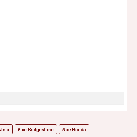
inja
6
xe Bridgestone
5
xe Honda