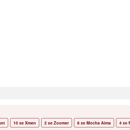
ant
10
xe Xmen
2
xe Zoomer
8
xe Mocha Aima
4
xe N