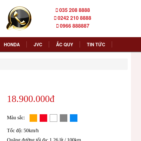
035 208 8888
0242 210 8888
0966 888887
HONDA
JVC
ẮC QUY
TIN TỨC
18.900.000đ
Màu sắc:
Tốc độ: 50km/h
Quãng đường tối đa: 1,26 lít / 100km