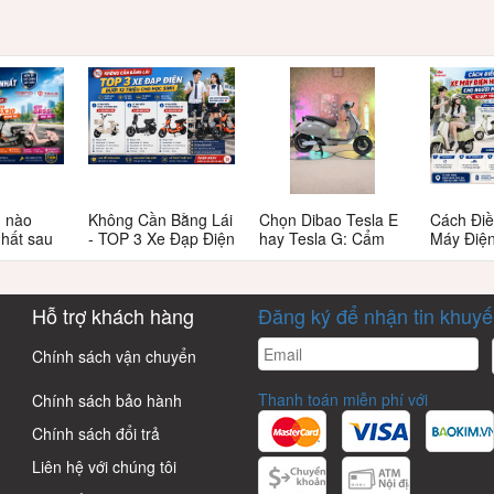
n nào
Không Cần Bằng Lái
Chọn Dibao Tesla E
Cách Điề
nhất sau
- TOP 3 Xe Đạp Điện
hay Tesla G: Cẩm
Máy Điệ
 này có
Dưới 12 Triệu Cho
nang chi tiết cho
Cao Cho
Học Sinh
người tiêu dùng
Bắt Đầu:
thông thái
Đến Rà 
Hỗ trợ khách hàng
Đăng ký để nhận tin khuy
Email
Chính sách vận chuyển
Thanh toán miễn phí với
Chính sách bảo hành
Chính sách đổi trả
Liên hệ với chúng tôi