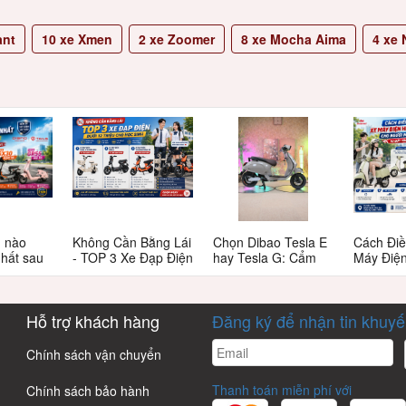
ant
10
xe Xmen
2
xe Zoomer
8
xe Mocha Aima
4
xe N
n nào
Không Cần Bằng Lái
Chọn Dibao Tesla E
Cách Điề
nhất sau
- TOP 3 Xe Đạp Điện
hay Tesla G: Cẩm
Máy Điệ
 này có
Dưới 12 Triệu Cho
nang chi tiết cho
Cao Cho
Học Sinh
người tiêu dùng
Bắt Đầu:
thông thái
Đến Rà 
Hỗ trợ khách hàng
Đăng ký để nhận tin khuy
Email
Chính sách vận chuyển
Thanh toán miễn phí với
Chính sách bảo hành