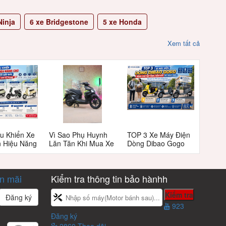
inja
6
xe Bridgestone
5
xe Honda
Xem tất cả
u Khiển Xe
Vì Sao Phụ Huynh
TOP 3 Xe Máy Điện
n Hiệu Năng
Lăn Tăn Khi Mua Xe
Dòng Dibao Gogo
 Người Mới
Máy Điện Tailg T72
Dành Cho Học Sinh,
 Từ Bứt Tốc
Cho Học Sinh Cấp
Sinh Viên Hot Nhất
Phanh
3?
2026
ến mãi
Kiểm tra thông tin bảo hànhh
923
Đăng ký