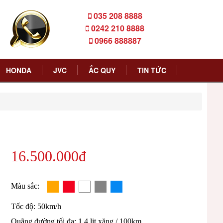
035 208 8888
0242 210 8888
0966 888887
HONDA
JVC
ẮC QUY
TIN TỨC
16.500.000đ
Màu sắc:
Tốc độ: 50km/h
Quãng đường tối đa: 1,4 lit xăng / 100km