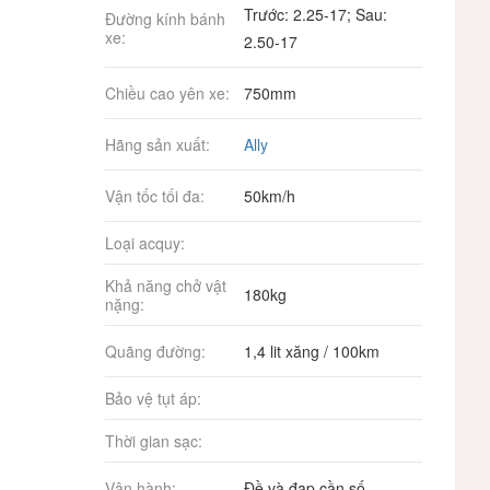
Trước: 2.25-17; Sau:
Đường kính bánh
xe:
2.50-17
Chiều cao yên xe:
750mm
Hãng sản xuất:
Ally
Vận tốc tối đa:
50km/h
Loại acquy:
Khả năng chở vật
180kg
nặng:
Quãng đường:
1,4 lit xăng / 100km
Bảo vệ tụt áp:
Thời gian sạc:
Vận hành:
Đề và đạp cần số