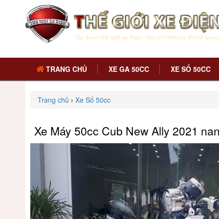
TRANG CHỦ
XE GA 50CC
XE SỐ 50CC
Trang chủ
›
Xe Số 50cc
Xe Máy 50cc Cub New Ally 2021 na