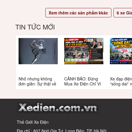
Xem thêm các sản phẩm kkác
6
xe Gi
TIN TỨC MỚI
Nhỏ nhưng không
CẢNH BÁO: Đừng
Xe đạp điệ
đơn giản: Sự thật về
Mua Xe Điện Chỉ Vì
“sống dai” 
xe điện cho học sinh
Xem Quảng Cáo! 5
5 năm? Top
cấp 2
Bẫy Phổ Biến Và Bí
câu trả lời
Quyết Chọn Xe
Chuẩn Chỉnh
Thế Giới Xe Điện
Địa chỉ : 807 Ngô Gia Tự, Long Biên, TP. Hà Nội