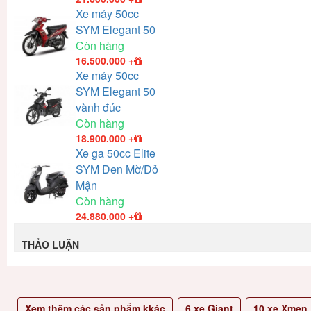
Xe máy 50cc
SYM Elegant 50
Còn hàng
16.500.000
+
Xe máy 50cc
SYM Elegant 50
vành đúc
Còn hàng
18.900.000
+
Xe ga 50cc Elite
SYM Đen Mờ/Đỏ
Mận
Còn hàng
24.880.000
+
THẢO LUẬN
Xem thêm các sản phẩm kkác
6
xe Giant
10
xe Xmen