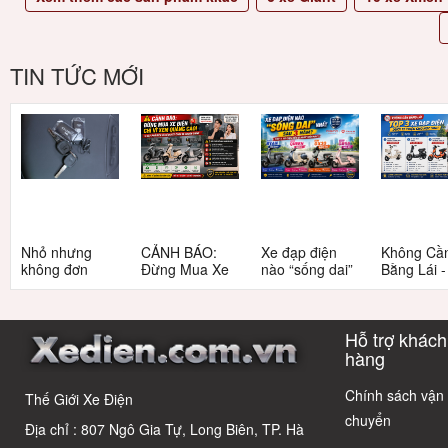
TIN TỨC MỚI
Nhỏ nhưng
CẢNH BÁO:
Xe đạp điện
Không Cầ
không đơn
Đừng Mua Xe
nào “sống dai”
Bằng Lái 
giản: Sự thật
Điện Chỉ Vì
nhất sau 5
3 Xe Đạp 
về xe điện cho
Xem Quảng
năm? Top này
Dưới 12 Tr
học sinh cấp 2
Cáo! 5 Bẫy
có câu trả lời
Cho Học S
Hỗ trợ khách
Phổ Biến Và Bí
Quyết Chọn Xe
hàng
Chuẩn Chỉnh
Chính sách vận
Thế Giới Xe Điện
chuyển
Địa chỉ : 807 Ngô Gia Tự, Long Biên, TP. Hà