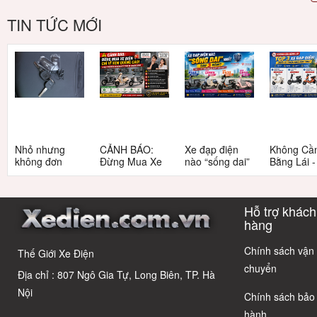
TIN TỨC MỚI
Nhỏ nhưng
CẢNH BÁO:
Xe đạp điện
Không Cầ
không đơn
Đừng Mua Xe
nào “sống dai”
Bằng Lái 
giản: Sự thật
Điện Chỉ Vì
nhất sau 5
3 Xe Đạp 
về xe điện cho
Xem Quảng
năm? Top này
Dưới 12 Tr
học sinh cấp 2
Cáo! 5 Bẫy
có câu trả lời
Cho Học S
Hỗ trợ khách
Phổ Biến Và Bí
Quyết Chọn Xe
hàng
Chuẩn Chỉnh
Chính sách vận
Thế Giới Xe Điện
chuyển
Địa chỉ : 807 Ngô Gia Tự, Long Biên, TP. Hà
Nội
Chính sách bảo
hành