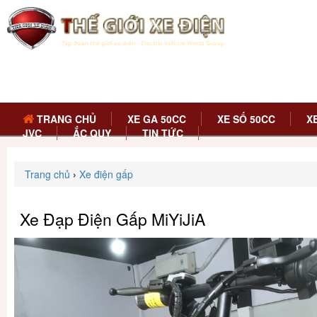
TRANG CHỦ
XE GA 50CC
XE SỐ 50CC
X
JVC
ẮC QUY
TIN TỨC
Trang chủ
›
Xe điện gấp
Xe Đạp Điện Gấp MiYiJiA