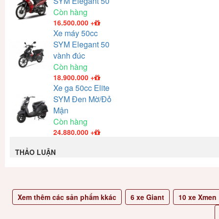
SYM Elegant 50
Còn hàng
16.500.000
+
Xe máy 50cc
SYM Elegant 50
vành đúc
Còn hàng
18.900.000
+
Xe ga 50cc Elite
SYM Đen Mờ/Đỏ
Mận
Còn hàng
24.880.000
+
THẢO LUẬN
Xem thêm các sản phẩm kkác
6
xe Giant
10
xe Xmen