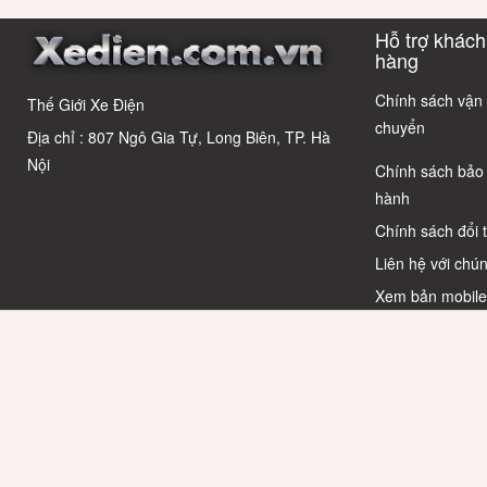
học sinh cấp 2
Cáo! 5 Bẫy
có câu trả lời
Cho Học S
Hỗ trợ khách
Phổ Biến Và Bí
Quyết Chọn Xe
hàng
Chuẩn Chỉnh
Chính sách vận
Thế Giới Xe Điện
chuyển
Địa chỉ : 807 Ngô Gia Tự, Long Biên, TP. Hà
Nội
Chính sách bảo
hành
Chính sách đổi 
Liên hệ với chún
Xem bản mobil