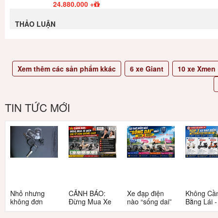
24.880.000
+
THẢO LUẬN
Xem thêm các sản phẩm kkác
6
xe Giant
10
xe Xmen
TIN TỨC MỚI
Nhỏ nhưng
CẢNH BÁO:
Xe đạp điện
Không Cầ
không đơn
Đừng Mua Xe
nào “sống dai”
Bằng Lái 
giản: Sự thật
Điện Chỉ Vì
nhất sau 5
3 Xe Đạp 
về xe điện cho
Xem Quảng
năm? Top này
Dưới 12 Tr