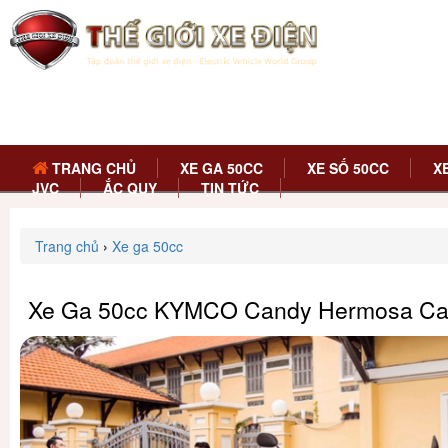
TRANG CHỦ
XE GA 50CC
XE SỐ 50CC
X
JVC
ẮC QUY
TIN TỨC
Trang chủ
›
Xe ga 50cc
Xe Ga 50cc KYMCO Candy Hermosa Ca