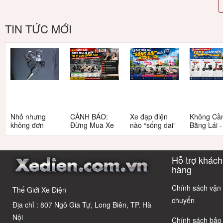
TIN TỨC MỚI
Nhỏ nhưng
CẢNH BÁO:
Xe đạp điện
Không Cầ
không đơn
Đừng Mua Xe
nào “sống dai”
Bằng Lái 
giản: Sự thật
Điện Chỉ Vì
nhất sau 5
3 Xe Đạp 
về xe điện cho
Xem Quảng
năm? Top này
Dưới 12 Tr
học sinh cấp 2
Cáo! 5 Bẫy
có câu trả lời
Cho Học S
Hỗ trợ khách
Phổ Biến Và Bí
Quyết Chọn Xe
hàng
Chuẩn Chỉnh
Chính sách vận
Thế Giới Xe Điện
chuyển
Địa chỉ : 807 Ngô Gia Tự, Long Biên, TP. Hà
Nội
Chính sách bảo