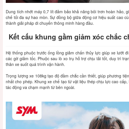
Dung tích nhớt máy 0,7 lít đảm bảo khả năng bôi trơn hoàn hảo, giú
chế tối đa sự hao mòn. Sự đồng bộ giữa động cơ hiệu suất cao cù
thành giải pháp di chuyển thông minh hàng đầu.
Kết cấu khung gầm giảm xóc chắc c
Hệ thống phuộc trước ống lồng giảm chấn thủy lực giúp xe lướt đi
các gờ giảm tốc. Phuộc sau lò xo trụ hỗ trợ chịu tải tốt, duy trì t
thân xe suốt quá trình vận hành.
Trọng lượng xe 108kg tạo độ đầm chắc cần thiết, giúp phương tiện
nhất cho phép. Khung xe chế tạo từ vật liệu thép chịu lực cao cấp,
tác động va chạm mạnh từ bên ngoài.