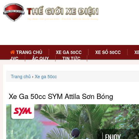
TRANG CHỦ
XE GA 50CC
XE SỐ 50CC
X
JVC
ẮC QUY
TIN TỨC
Trang chủ
›
Xe ga 50cc
Xe Ga 50cc SYM Attila Sơn Bóng