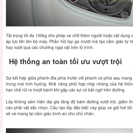
Tải trọng tối đa 150kg cho phép xe chở thêm người hoặc vật dụng
áp lực lớn lên bộ máy. Phản hồi tay ga mượt mà tạo cảm giác tự tin
hay vượt qua các chướng ngại vật trên lộ trình.
Hệ thống an toàn tối ưu vượt trội
Sự kết hợp giữa phanh đĩa phía trước với phanh cơ phía sau mang l
trong mọi tình huống. Khả năng phối hợp nhịp nhàng của hệ thố
hạn chế rủi ro trượt bánh khi gặp các sự cố bất ngờ trên đường.
Lốp không săm hiện đại gia tăng độ bám đường vượt trội, giảm th
cán phải vật sắc nhọn. Cấu tạo lốp đặc biệt này giúp xe giữ hơi tốt
sẻ và mang lại cảm giác bình an cho chủ nhân.