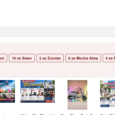
ant
10
xe Xmen
2
xe Zoomer
8
xe Mocha Aima
4
xe N