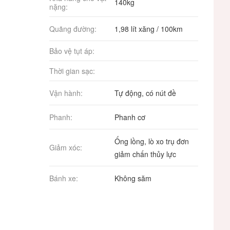
140kg
nặng:
Quãng đường:
1,98 lít xăng / 100km
Bảo vệ tụt áp:
Thời gian sạc:
Vận hành:
Tự động, có nút đề
Phanh:
Phanh cơ
Ống lồng, lò xo trụ đơn
Giảm xóc:
giảm chấn thủy lực
Bánh xe:
Không săm