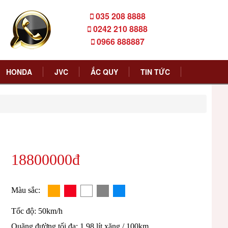
035 208 8888
0242 210 8888
0966 888887
HONDA
JVC
ẮC QUY
TIN TỨC
18800000đ
Màu sắc:
Tốc độ: 50km/h
Quãng đường tối đa: 1,98 lít xăng / 100km