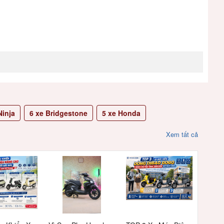
inja
6
xe Bridgestone
5
xe Honda
Xem tất cả