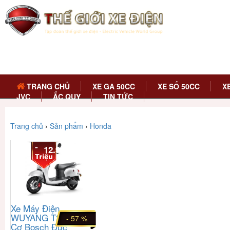
TRANG CHỦ
XE GA 50CC
XE SỐ 50CC
X
JVC
ẮC QUY
TIN TỨC
Trang chủ
›
Sản phẩm
›
Honda
12.91
Xe Máy Điện
WUYANG T2 Động
- 57 %
Cơ Bosch Đức