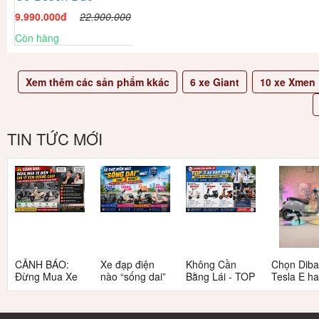
9.990.000
đ
22.900.000
Còn hàng
Xem thêm các sản phẩm kkác
6
xe Giant
10
xe Xmen
TIN TỨC MỚI
CẢNH BÁO:
Xe đạp điện
Không Cần
Chọn Dib
Đừng Mua Xe
nào “sống dai”
Bằng Lái - TOP
Tesla E h
Điện Chỉ Vì
nhất sau 5
3 Xe Đạp Điện
Tesla G: 
Xem Quảng
năm? Top này
Dưới 12 Triệu
nang chi ti
Cáo! 5 Bẫy
có câu trả lời
Cho Học Sinh
cho người 