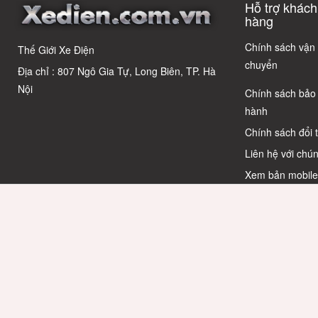
Hỗ trợ khách
Phổ Biến Và Bí
dùng thôn
Quyết Chọn Xe
thái
hàng
Chuẩn Chỉnh
Chính sách vận
Thế Giới Xe Điện
chuyển
Địa chỉ : 807 Ngô Gia Tự, Long Biên, TP. Hà
Nội
Chính sách bảo
hành
Chính sách đổi 
Liên hệ với chún
Xem bản mobil