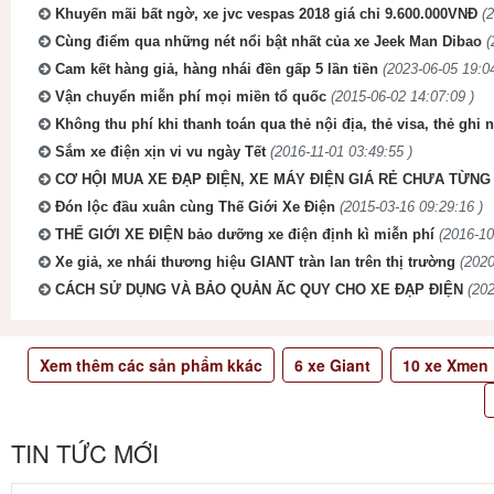
Khuyến mãi bất ngờ, xe jvc vespas 2018 giá chỉ 9.600.000VNĐ
(
Cùng điểm qua những nét nổi bật nhất của xe Jeek Man Dibao
(
Cam kết hàng giả, hàng nhái đền gấp 5 lần tiền
(2023-06-05 19:04
Vận chuyển miễn phí mọi miền tổ quốc
(2015-06-02 14:07:09 )
Không thu phí khi thanh toán qua thẻ nội địa, thẻ visa, thẻ ghi 
Sắm xe điện xịn vi vu ngày Tết
(2016-11-01 03:49:55 )
CƠ HỘI MUA XE ĐẠP ĐIỆN, XE MÁY ĐIỆN GIÁ RẺ CHƯA TỪNG 
Đón lộc đầu xuân cùng Thế Giới Xe Điện
(2015-03-16 09:29:16 )
THẾ GIỚI XE ĐIỆN bảo dưỡng xe điện định kì miễn phí
(2016-10
Xe giả, xe nhái thương hiệu GIANT tràn lan trên thị trường
(2020
CÁCH SỬ DỤNG VÀ BẢO QUẢN ĂC QUY CHO XE ĐẠP ĐIỆN
(202
Xem thêm các sản phẩm kkác
6
xe Giant
10
xe Xmen
TIN TỨC MỚI