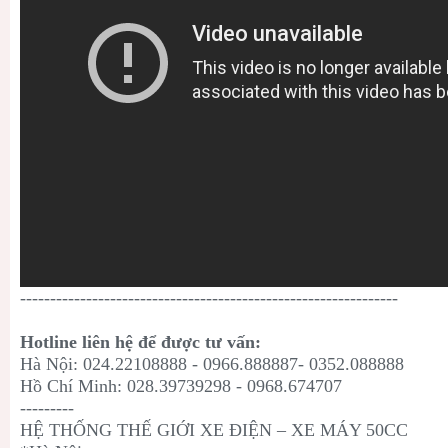
---------------------------------------------------------------
Hotline liên hệ để được tư vấn:
Hà Nội: 024.22108888 - 0966.888887- 0352.088888
Hồ Chí Minh: 028.39739298 - 0968.674707
---------
HỆ THỐNG THẾ GIỚI XE ĐIỆN – XE MÁY 50CC