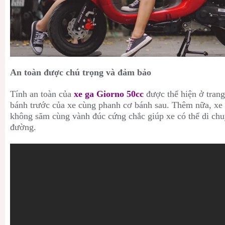
An toàn được chú trọng và đảm bảo
Tính an toàn của
xe ga Giorno 50cc
được thể hiện ở tran
bánh trước của xe cùng phanh cơ bánh sau. Thêm nữa, xe c
không săm cùng vành đúc cứng chắc giúp xe có thể di chu
đường.