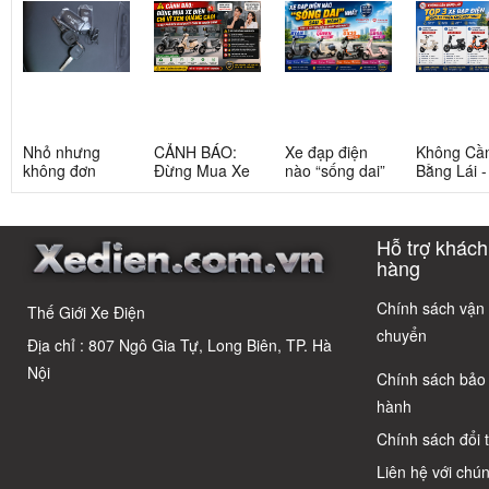
Nhỏ nhưng
CẢNH BÁO:
Xe đạp điện
Không Cầ
không đơn
Đừng Mua Xe
nào “sống dai”
Bằng Lái 
giản: Sự thật
Điện Chỉ Vì
nhất sau 5
3 Xe Đạp 
về xe điện cho
Xem Quảng
năm? Top này
Dưới 12 Tr
học sinh cấp 2
Cáo! 5 Bẫy
có câu trả lời
Cho Học S
Hỗ trợ khách
Phổ Biến Và Bí
Quyết Chọn Xe
hàng
Chuẩn Chỉnh
Chính sách vận
Thế Giới Xe Điện
chuyển
Địa chỉ : 807 Ngô Gia Tự, Long Biên, TP. Hà
Nội
Chính sách bảo
hành
Chính sách đổi 
Liên hệ với chún