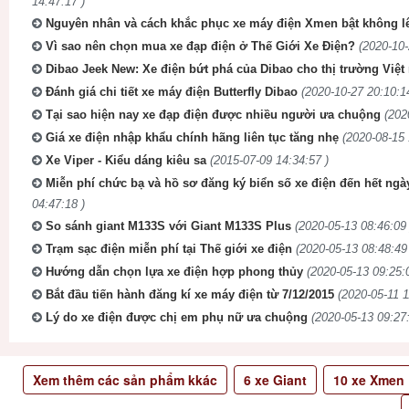
14:47:17 )
Nguyên nhân và cách khắc phục xe máy điện Xmen bật không l
Vì sao nên chọn mua xe đạp điện ở Thế Giới Xe Điện?
(2020-10-
Dibao Jeek New: Xe điện bứt phá của Dibao cho thị trường Việt
Đánh giá chi tiết xe máy điện Butterfly Dibao
(2020-10-27 20:10:1
Tại sao hiện nay xe đạp điện được nhiều người ưa chuộng
(202
Giá xe điện nhập khẩu chính hãng liên tục tăng nhẹ
(2020-08-15 
Xe Viper - Kiểu dáng kiêu sa
(2015-07-09 14:34:57 )
Miễn phí chức bạ và hồ sơ đăng ký biển số xe điện đến hết ngà
04:47:18 )
So sánh giant M133S với Giant M133S Plus
(2020-05-13 08:46:09 
Trạm sạc điện miễn phí tại Thế giới xe điện
(2020-05-13 08:48:49
Hướng dẫn chọn lựa xe điện hợp phong thủy
(2020-05-13 09:25:
Bắt đầu tiến hành đăng kí xe máy điện từ 7/12/2015
(2020-05-11 1
Lý do xe điện được chị em phụ nữ ưa chuộng
(2020-05-13 09:27:
Xem thêm các sản phẩm kkác
6
xe Giant
10
xe Xmen