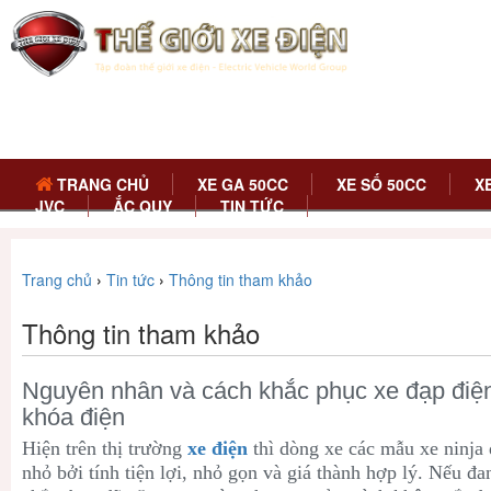
TRANG CHỦ
XE GA 50CC
XE SỐ 50CC
X
JVC
ẮC QUY
TIN TỨC
Trang chủ
›
Tin tức
›
Thông tin tham khảo
Thông tin tham khảo
Nguyên nhân và cách khắc phục xe đạp điện
khóa điện
Hiện trên thị trường
xe điện
thì dòng xe các mẫu xe ninja
nhỏ bởi tính tiện lợi, nhỏ gọn và giá thành hợp lý. Nếu đ