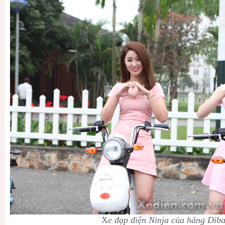
X
e đạp điện Ninja của hãng Dib