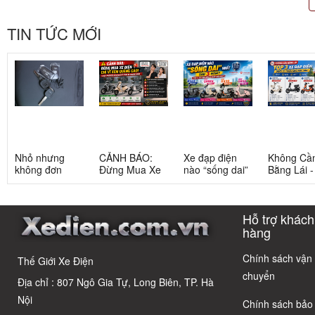
TIN TỨC MỚI
Nhỏ nhưng
CẢNH BÁO:
Xe đạp điện
Không Cầ
không đơn
Đừng Mua Xe
nào “sống dai”
Bằng Lái 
giản: Sự thật
Điện Chỉ Vì
nhất sau 5
3 Xe Đạp 
về xe điện cho
Xem Quảng
năm? Top này
Dưới 12 Tr
học sinh cấp 2
Cáo! 5 Bẫy
có câu trả lời
Cho Học S
Hỗ trợ khách
Phổ Biến Và Bí
Quyết Chọn Xe
hàng
Chuẩn Chỉnh
Chính sách vận
Thế Giới Xe Điện
chuyển
Địa chỉ : 807 Ngô Gia Tự, Long Biên, TP. Hà
Nội
Chính sách bảo