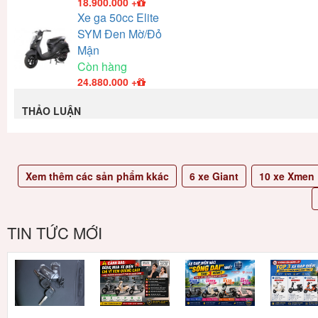
18.900.000
+
Xe ga 50cc Elite
SYM Đen Mờ/Đỏ
Mận
Còn hàng
24.880.000
+
THẢO LUẬN
Xem thêm các sản phẩm kkác
6
xe Giant
10
xe Xmen
TIN TỨC MỚI