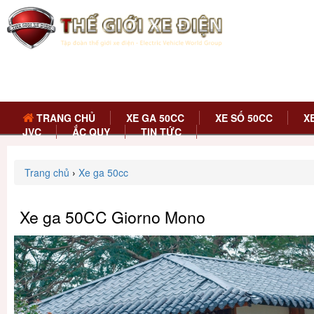
TRANG CHỦ
XE GA 50CC
XE SỐ 50CC
X
JVC
ẮC QUY
TIN TỨC
Trang chủ
›
Xe ga 50cc
Xe ga 50CC Giorno Mono