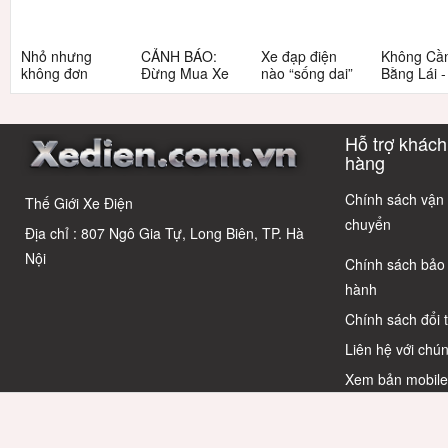
Nhỏ nhưng
CẢNH BÁO:
Xe đạp điện
Không Cầ
không đơn
Đừng Mua Xe
nào “sống dai”
Bằng Lái 
giản: Sự thật
Điện Chỉ Vì
nhất sau 5
3 Xe Đạp 
về xe điện cho
Xem Quảng
năm? Top này
Dưới 12 Tr
học sinh cấp 2
Cáo! 5 Bẫy
có câu trả lời
Cho Học S
Hỗ trợ khách
Phổ Biến Và Bí
Quyết Chọn Xe
hàng
Chuẩn Chỉnh
Chính sách vận
Thế Giới Xe Điện
chuyển
Địa chỉ : 807 Ngô Gia Tự, Long Biên, TP. Hà
Nội
Chính sách bảo
hành
Chính sách đổi 
Liên hệ với chún
Xem bản mobil