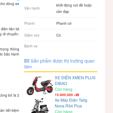
c cho dòng
xe
khởi động nút đề hoặc
Vận hành:
cần đạp
Phanh:
Phanh cơ
iện tiện lợi
g di chuyển.
Giảm xóc:
Có
Bánh xe:
 trọng thông
ược bảo hành
Sản phẩm được thị trường quan
tâm
XE ĐIỆN XMEN PLUS
DIBAO
Còn hàng
15.900.000
+
công bố là 2
Xe Máy Điện Tailg
Nova R54 Plus
ân tiết kiệm
Còn hàng