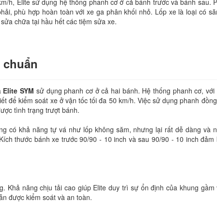
km/h, Elite sử dụng hệ thống phanh cơ ở cả bánh trước và bánh sau. 
phải, phù hợp hoàn toàn với xe ga phân khối nhỏ. Lốp xe là loại có s
sửa chữa tại hầu hết các tiệm sửa xe.
u chuẩn
à
Elite SYM
sử dụng phanh cơ ở cả hai bánh. Hệ thống phanh cơ, với
ết để kiểm soát xe ở vận tốc tối đa 50 km/h. Việc sử dụng phanh đồng
ược tình trạng trượt bánh.
ông có khả năng tự vá như lốp không săm, nhưng lại rất dễ dàng và
 Kích thước bánh xe trước 90/90 - 10 inch và sau 90/90 - 10 inch đả
ng. Khả năng chịu tải cao giúp Elite duy trì sự ổn định của khung gầm
vẫn được kiểm soát và an toàn.