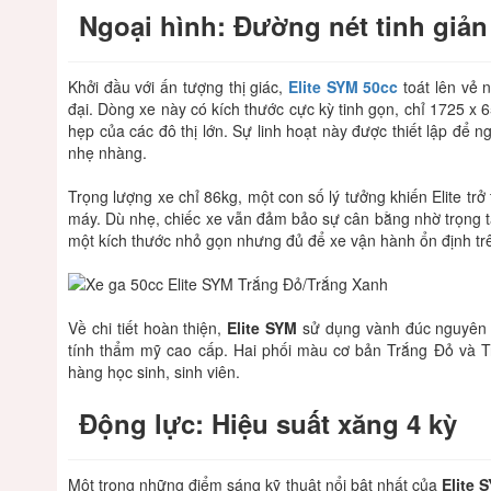
Ngoại hình: Đường nét tinh giả
Khởi đầu với ấn tượng thị giác,
Elite SYM 50cc
toát lên vẻ n
đại. Dòng xe này có kích thước cực kỳ tinh gọn, chỉ 1725 x 6
hẹp của các đô thị lớn. Sự linh hoạt này được thiết lập để
nhẹ nhàng.
Trọng lượng xe chỉ 86kg, một con số lý tưởng khiến Elite t
máy. Dù nhẹ, chiếc xe vẫn đảm bảo sự cân bằng nhờ trọng tâ
một kích thước nhỏ gọn nhưng đủ để xe vận hành ổn định tr
Về chi tiết hoàn thiện,
Elite SYM
sử dụng vành đúc nguyên 
tính thẩm mỹ cao cấp. Hai phối màu cơ bản Trắng Đỏ và T
hàng học sinh, sinh viên.
Động lực: Hiệu suất xăng 4 kỳ
Một trong những điểm sáng kỹ thuật nổi bật nhất của
Elite 