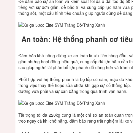
Để đảm bảo sự an toàn và kiểm soát tối đa ở dải tốc độ 50 
tiếng với sự đơn giản, dễ bảo trì và cung cấp lực hãm vừa 
thông số), một cấu hình tiêu chuẩn giúp người dùng dễ dàng 
An toàn: Hệ thống phanh cơ tiê
Đảm bảo khả năng dừng xe an toàn là ưu tiên hàng đầu, v
giản nhưng hoạt động hiệu quả, cung cấp đủ lực hãm cần thi
sau giúp người lái phân bổ lực phanh dễ dàng hơn và tránh đ
Phối hợp với hệ thống phanh là bộ lốp có săm, mặc dù kh
trong việc thay thế hoặc sửa chữa khi gặp sự cố thủng lốp.
đường vừa phải và sự cân bằng trong quá trình vận hành.
Tải trọng tối đa 220kg cũng là một chỉ số an toàn quan trọ
treo ngay cả khi chở nặng, đảm bảo rằng trải nghiệm lái xe 