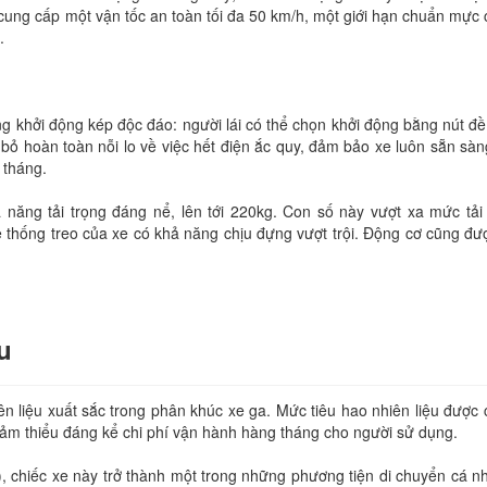
te cung cấp một vận tốc an toàn tối đa 50 km/h, một giới hạn chuẩn mự
.
khởi động kép độc đáo: người lái có thể chọn khởi động bằng nút đề đ
 bỏ hoàn toàn nỗi lo về việc hết điện ắc quy, đảm bảo xe luôn sẵn sàn
 tháng.
 năng tải trọng đáng nể, lên tới 220kg. Con số này vượt xa mức tải
thống treo của xe có khả năng chịu đựng vượt trội. Động cơ cũng đ
u
n liệu xuất sắc trong phân khúc xe ga. Mức tiêu hao nhiên liệu được 
giảm thiểu đáng kể chi phí vận hành hàng tháng cho người sử dụng.
), chiếc xe này trở thành một trong những phương tiện di chuyển cá nh