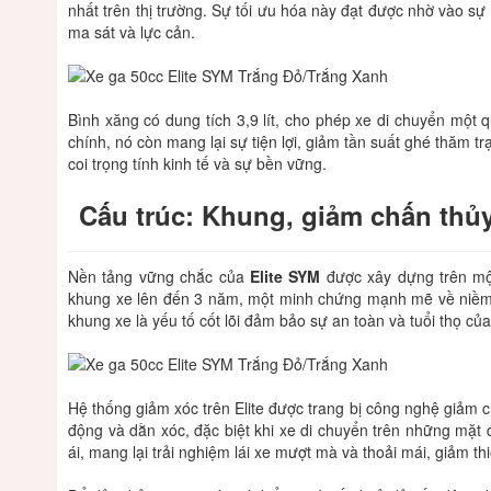
nhất trên thị trường. Sự tối ưu hóa này đạt được nhờ vào sự 
ma sát và lực cản.
Bình xăng có dung tích 3,9 lít, cho phép xe di chuyển một 
chính, nó còn mang lại sự tiện lợi, giảm tần suất ghé thăm t
coi trọng tính kinh tế và sự bền vững.
Cấu trúc: Khung, giảm chấn thủy
Nền tảng vững chắc của
Elite SYM
được xây dựng trên mộ
khung xe lên đến 3 năm, một minh chứng mạnh mẽ về niềm ti
khung xe là yếu tố cốt lõi đảm bảo sự an toàn và tuổi thọ của
Hệ thống giảm xóc trên Elite được trang bị công nghệ giảm ch
động và dằn xóc, đặc biệt khi xe di chuyển trên những mặ
ái, mang lại trải nghiệm lái xe mượt mà và thoải mái, giảm th