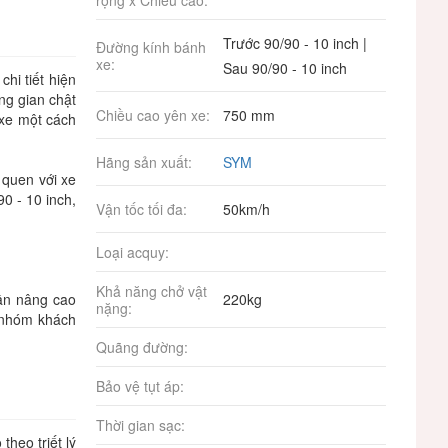
rộng x Chiều cao:
Trước 90/90 - 10 inch |
Đường kính bánh
xe:
Sau 90/90 - 10 inch
hi tiết hiện
ng gian chật
Chiều cao yên xe:
750 mm
 xe một cách
Hãng sản xuất:
SYM
 quen với xe
0 - 10 inch,
Vận tốc tối đa:
50km/h
Loại acquy:
Khả năng chở vật
ần nâng cao
220kg
nặng:
 nhóm khách
Quãng đường:
Bảo vệ tụt áp:
Thời gian sạc:
heo triết lý