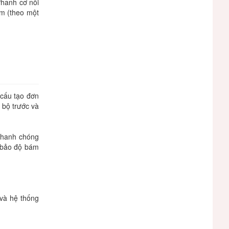
Phanh cơ nổi
ăm (theo một
 cấu tạo đơn
 bộ trước và
 nhanh chóng
m bảo độ bám
 và hệ thống