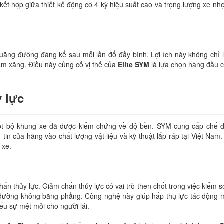
kết hợp giữa thiết kế động cơ 4 kỳ hiệu suất cao và trọng lượng xe nhẹ
quãng đường đáng kể sau mỗi lần đổ đầy bình. Lợi ích này không chỉ l
rạm xăng. Điều này củng cố vị thế của
Elite SYM
là lựa chọn hàng đầu 
 lực
t bộ khung xe đã được kiểm chứng về độ bền. SYM cung cấp chế 
n của hãng vào chất lượng vật liệu và kỹ thuật lắp ráp tại Việt Nam
 xe.
ấn thủy lực. Giảm chấn thủy lực có vai trò then chốt trong việc kiểm s
t đường không bằng phẳng. Công nghệ này giúp hấp thụ lực tác động
iểu sự mệt mỏi cho người lái.