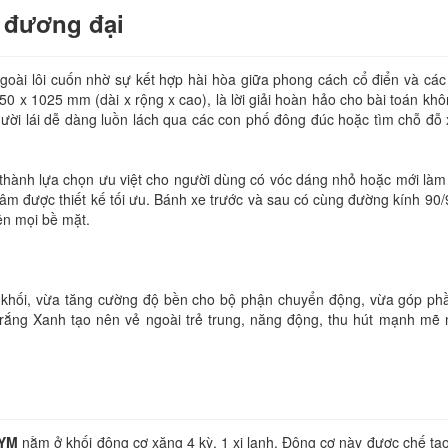
n đương đại
goài lôi cuốn nhờ sự kết hợp hài hòa giữa phong cách cổ điển và các c
50 x 1025 mm (dài x rộng x cao), là lời giải hoàn hảo cho bài toán khô
 người lái dễ dàng luồn lách qua các con phố đông đúc hoặc tìm chỗ đỗ
rở thành lựa chọn ưu việt cho người dùng có vóc dáng nhỏ hoặc mới làm
m được thiết kế tối ưu. Bánh xe trước và sau có cùng đường kính 90/9
ên mọi bề mặt.
khối, vừa tăng cường độ bền cho bộ phận chuyển động, vừa góp ph
rắng Xanh tạo nên vẻ ngoài trẻ trung, năng động, thu hút mạnh mẽ
SYM
nằm ở khối động cơ xăng 4 kỳ, 1 xi lanh. Động cơ này được chế tạo t