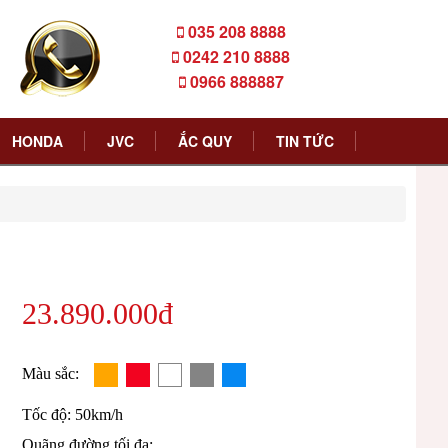
035 208 8888
0242 210 8888
0966 888887
HONDA
JVC
ẮC QUY
TIN TỨC
23.890.000đ
Màu sắc:
Tốc độ: 50km/h
Quãng đường tối đa: