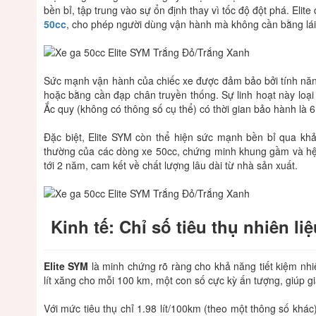
bền bỉ, tập trung vào sự ổn định thay vì tốc độ đột phá. Eli
50cc
, cho phép người dùng vận hành mà không cần bằng lái
Sức mạnh vận hành của chiếc xe được đảm bảo bởi tính năng 
hoặc bằng cần đạp chân truyền thống. Sự linh hoạt này loại
Ắc quy (không có thông số cụ thể) có thời gian bảo hành là 6
Đặc biệt, Elite SYM còn thể hiện sức mạnh bền bỉ qua khả
thường của các dòng xe 50cc, chứng minh khung gầm và hệ 
tới 2 năm, cam kết về chất lượng lâu dài từ nhà sản xuất.
Kinh tế: Chỉ số tiêu thụ nhiên liệ
Elite SYM
là minh chứng rõ ràng cho khả năng tiết kiệm nhiê
lít xăng cho mỗi 100 km, một con số cực kỳ ấn tượng, giúp 
Với mức tiêu thụ chỉ 1.98 lít/100km (theo một thông số khác