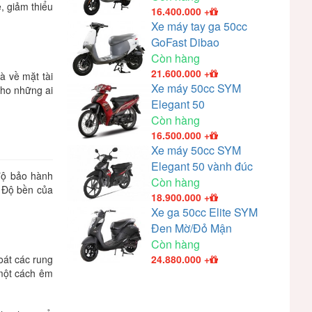
, giảm thiểu
16.400.000
+
Xe máy tay ga 50cc
GoFast Dibao
Còn hàng
21.600.000
+
à về mặt tài
Xe máy 50cc SYM
cho những ai
Elegant 50
Còn hàng
16.500.000
+
Xe máy 50cc SYM
Elegant 50 vành đúc
độ bảo hành
Còn hàng
. Độ bền của
18.900.000
+
Xe ga 50cc Elite SYM
Đen Mờ/Đỏ Mận
Còn hàng
oát các rung
24.880.000
+
 một cách êm