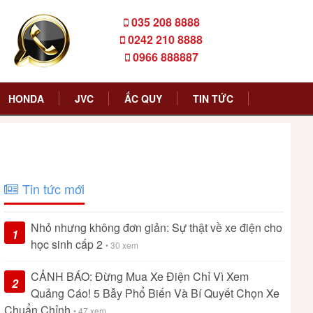
035 208 8888
0242 210 8888
0966 888887
HONDA
JVC
ẮC QUY
TIN TỨC
Tin tức mới
Nhỏ nhưng không đơn giản: Sự thật về xe điện cho
1
học sinh cấp 2
• 30 xem
CẢNH BÁO: Đừng Mua Xe Điện Chỉ Vì Xem
2
Quảng Cáo! 5 Bẫy Phổ Biến Và Bí Quyết Chọn Xe
Chuẩn Chỉnh
• 47 xem