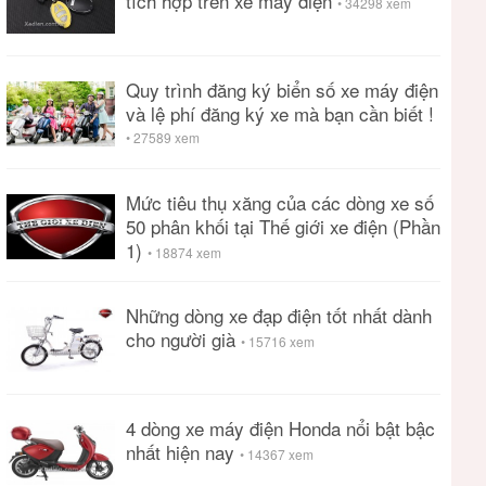
tích hợp trên xe máy điện
• 34298 xem
Quy trình đăng ký biển số xe máy điện
và lệ phí đăng ký xe mà bạn cần biết !
• 27589 xem
Mức tiêu thụ xăng của các dòng xe số
50 phân khối tại Thế giới xe điện (Phần
1)
• 18874 xem
Những dòng xe đạp điện tốt nhất dành
cho người già
• 15716 xem
4 dòng xe máy điện Honda nổi bật bậc
nhất hiện nay
• 14367 xem