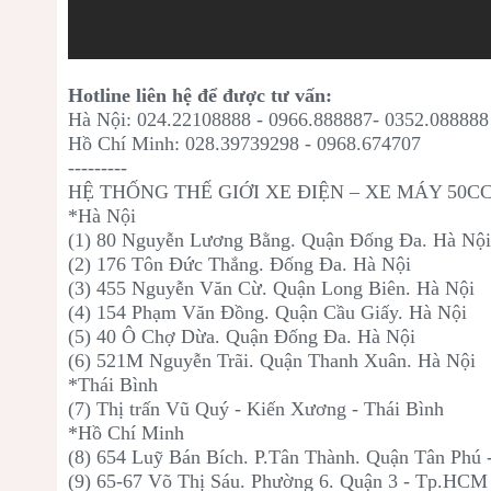
Hotline liên hệ để được tư vấn:
Hà Nội: 024.22108888 - 0966.888887- 0352.088888
Hồ Chí Minh: 028.39739298 - 0968.674707
---------
HỆ THỐNG THẾ GIỚI XE ĐIỆN – XE MÁY 50C
*Hà Nội
(1) 80 Nguyễn Lương Bằng. Quận Đống Đa. Hà Nộ
(2) 176 Tôn Đức Thắng. Đống Đa. Hà Nội
(3) 455 Nguyễn Văn Cừ. Quận Long Biên. Hà Nội
(4) 154 Phạm Văn Đồng. Quận Cầu Giấy. Hà Nội
(5) 40 Ô Chợ Dừa. Quận Đống Đa. Hà Nội
(6) 521M Nguyễn Trãi. Quận Thanh Xuân. Hà Nội
*Thái Bình
(7) Thị trấn Vũ Quý - Kiến Xương - Thái Bình
*Hồ Chí Minh
(8) 654 Luỹ Bán Bích. P.Tân Thành. Quận Tân Phú
(9) 65-67 Võ Thị Sáu. Phường 6. Quận 3 - Tp.HCM