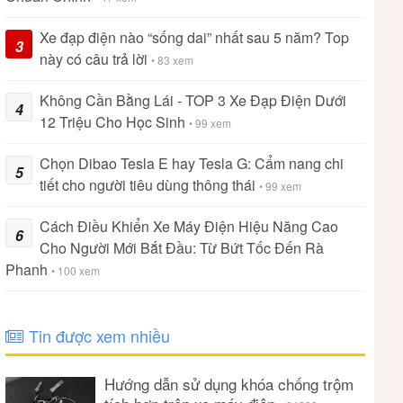
Xe đạp điện nào “sống dai” nhất sau 5 năm? Top
3
này có câu trả lời
• 83 xem
Không Cần Bằng Lái - TOP 3 Xe Đạp Điện Dưới
4
12 Triệu Cho Học Sinh
• 99 xem
Chọn Dibao Tesla E hay Tesla G: Cẩm nang chi
5
tiết cho người tiêu dùng thông thái
• 99 xem
Cách Điều Khiển Xe Máy Điện Hiệu Năng Cao
6
Cho Người Mới Bắt Đầu: Từ Bứt Tốc Đến Rà
Phanh
• 100 xem
Tin được xem nhiều
Hướng dẫn sử dụng khóa chống trộm