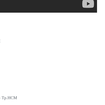
C
i
 - Tp.HCM