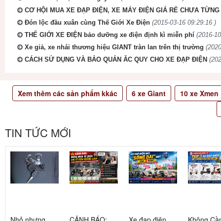
CƠ HỘI MUA XE ĐẠP ĐIỆN, XE MÁY ĐIỆN GIÁ RẺ CHƯA TỪNG 
Đón lộc đầu xuân cùng Thế Giới Xe Điện
(2015-03-16 09:29:16 )
THẾ GIỚI XE ĐIỆN bảo dưỡng xe điện định kì miễn phí
(2016-10
Xe giả, xe nhái thương hiệu GIANT tràn lan trên thị trường
(2020
CÁCH SỬ DỤNG VÀ BẢO QUẢN ĂC QUY CHO XE ĐẠP ĐIỆN
(202
Xem thêm các sản phẩm kkác
6
xe Giant
10
xe Xmen
TIN TỨC MỚI
Nhỏ nhưng
CẢNH BÁO:
Xe đạp điện
Không Cầ