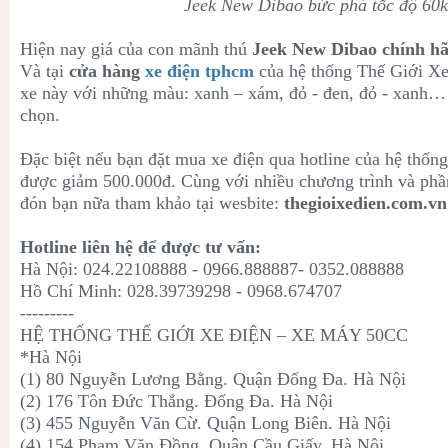
Jeek New Dibao bức phá tốc độ 60
Hiện nay giá của con mãnh thú
Jeek New Dibao chính h
Và tại
cửa hàng
xe điện tphcm
của hệ thống Thế Giới Xe
xe này với những màu: xanh – xám, đỏ - đen, đỏ - xanh…
chọn.
Đặc biệt nếu bạn đặt mua xe điện qua hotline của hệ thốn
được giảm 500.000đ. Cùng với nhiều chương trình và phầ
đón bạn nữa tham khảo tại wesbite:
thegioixedien.com.vn
Hotline liên hệ để được tư vấn:
Hà Nội: 024.22108888 - 0966.888887- 0352.088888
Hồ Chí Minh: 028.39739298 - 0968.674707
---------
HỆ THỐNG THẾ GIỚI XE ĐIỆN – XE MÁY 50CC
*Hà Nội
(1) 80 Nguyễn Lương Bằng. Quận Đống Đa. Hà Nội
(2) 176 Tôn Đức Thắng. Đống Đa. Hà Nội
(3) 455 Nguyễn Văn Cừ. Quận Long Biên. Hà Nội
(4) 154 Phạm Văn Đồng. Quận Cầu Giấy. Hà Nội