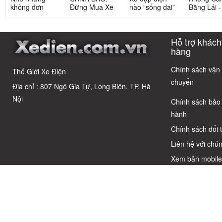
không đơn
Đừng Mua Xe
nào “sống dai”
Bằng Lái 
giản: Sự thật
Điện Chỉ Vì
nhất sau 5
3 Xe Đạp 
về xe điện cho
Xem Quảng
năm? Top này
Dưới 12 Tr
học sinh cấp 2
Cáo! 5 Bẫy
có câu trả lời
Cho Học S
Hỗ trợ khách
Phổ Biến Và Bí
Quyết Chọn Xe
hàng
Chuẩn Chỉnh
Chính sách vận
Thế Giới Xe Điện
chuyển
Địa chỉ : 807 Ngô Gia Tự, Long Biên, TP. Hà
Nội
Chính sách bảo
hành
Chính sách đổi 
Liên hệ với chún
Xem bản mobil