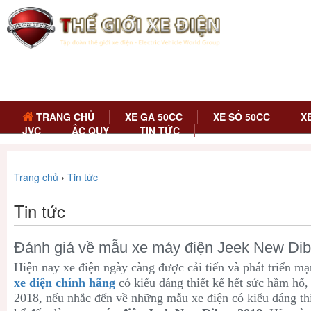
TRANG CHỦ
XE GA 50CC
XE SỐ 50CC
X
JVC
ẮC QUY
TIN TỨC
Trang chủ
›
Tin tức
Tin tức
Đánh giá về mẫu xe máy điện Jeek New Di
Hiện nay xe điện ngày càng được cải tiến và phát triển m
xe điện chính hãng
có kiểu dáng thiết kế hết sức hầm hố
2018, nếu nhắc đến về những mẫu xe điện có kiểu dáng thiế