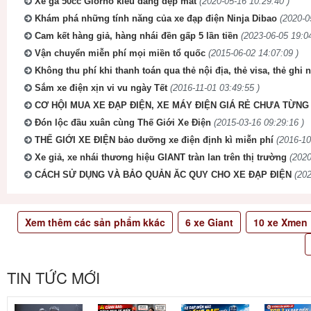
Xe ga 50cc Giorno kiểu dáng đẹp mắt
(2020-05-16 10:29:40 )
Khám phá những tính năng của xe đạp điện Ninja Dibao
(2020-0
Cam kết hàng giả, hàng nhái đền gấp 5 lần tiền
(2023-06-05 19:04
Vận chuyển miễn phí mọi miền tổ quốc
(2015-06-02 14:07:09 )
Không thu phí khi thanh toán qua thẻ nội địa, thẻ visa, thẻ ghi 
Sắm xe điện xịn vi vu ngày Tết
(2016-11-01 03:49:55 )
CƠ HỘI MUA XE ĐẠP ĐIỆN, XE MÁY ĐIỆN GIÁ RẺ CHƯA TỪNG 
Đón lộc đầu xuân cùng Thế Giới Xe Điện
(2015-03-16 09:29:16 )
THẾ GIỚI XE ĐIỆN bảo dưỡng xe điện định kì miễn phí
(2016-10
Xe giả, xe nhái thương hiệu GIANT tràn lan trên thị trường
(2020
CÁCH SỬ DỤNG VÀ BẢO QUẢN ĂC QUY CHO XE ĐẠP ĐIỆN
(202
Xem thêm các sản phẩm kkác
6
xe Giant
10
xe Xmen
TIN TỨC MỚI