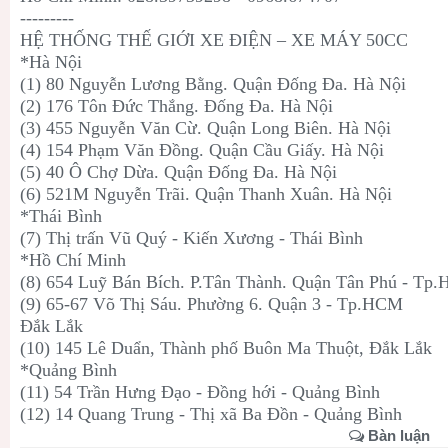
---------
HỆ THỐNG THẾ GIỚI XE ĐIỆN – XE MÁY 50CC
*Hà Nội
(1) 80 Nguyễn Lương Bằng. Quận Đống Đa. Hà Nội
(2) 176 Tôn Đức Thắng. Đống Đa. Hà Nội
(3) 455 Nguyễn Văn Cừ. Quận Long Biên. Hà Nội
(4) 154 Phạm Văn Đồng. Quận Cầu Giấy. Hà Nội
(5) 40 Ô Chợ Dừa. Quận Đống Đa. Hà Nội
(6) 521M Nguyễn Trãi. Quận Thanh Xuân. Hà Nội
*Thái Bình
(7) Thị trấn Vũ Quý - Kiến Xương - Thái Bình
*Hồ Chí Minh
(8) 654 Luỹ Bán Bích. P.Tân Thành. Quận Tân Phú - Tp
(9) 65-67 Võ Thị Sáu. Phường 6. Quận 3 - Tp.HCM
Đắk Lắk
(10) 145 Lê Duẩn, Thành phố Buôn Ma Thuột, Đắk Lắk
*Quảng Bình
(11) 54 Trần Hưng Đạo - Đồng hới - Quảng Bình
(12) 14 Quang Trung - Thị xã Ba Đồn - Quảng Bình
Bàn luận