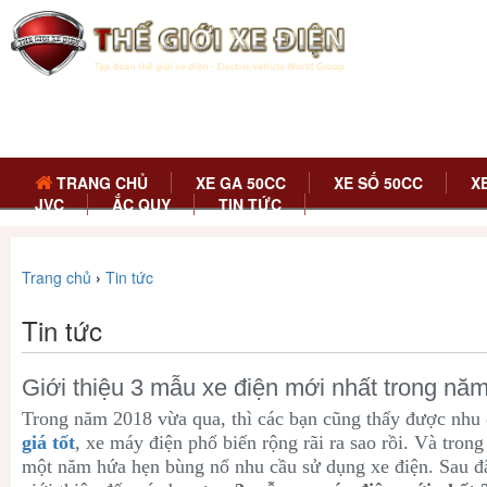
TRANG CHỦ
XE GA 50CC
XE SỐ 50CC
X
JVC
ẮC QUY
TIN TỨC
Trang chủ
›
Tin tức
Tin tức
Giới thiệu 3 mẫu xe điện mới nhất trong nă
Trong năm 2018 vừa qua, thì các bạn cũng thấy được nhu
giá tốt
, xe máy điện phổ biến rộng rãi ra sao rồi. Và tron
một năm hứa hẹn bùng nổ nhu cầu sử dụng xe điện. Sau đ