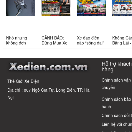
Nhỏ nhưng
CẢNH BÁO:
Xe đạp điện
Không Cầ
không đơn
Đừng Mua Xe
nào “sống dai”
Bằng Lái 
giản: Sự thật
Điện Chỉ Vì
nhất sau 5
3 Xe Đạp 
về xe điện cho
Xem Quảng
năm? Top này
Dưới 12 Tr
học sinh cấp 2
Cáo! 5 Bẫy
có câu trả lời
Cho Học S
Hỗ trợ khách
Phổ Biến Và Bí
Quyết Chọn Xe
hàng
Chuẩn Chỉnh
Chính sách vận
Thế Giới Xe Điện
chuyển
Địa chỉ : 807 Ngô Gia Tự, Long Biên, TP. Hà
Nội
Chính sách bảo
hành
Chính sách đổi 
Liên hệ với chún