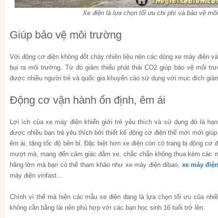
Xe điện là lựa chọn tối ưu chi phí và bảo vệ mô
Giúp bảo vệ môi trường
Với động cơ điện không đốt cháy nhiên liệu nên các dòng xe máy điện và 
bụi ra môi trường. Từ đó giảm thiểu phát thải CO2 giúp bảo vệ môi trư
được nhiều người trẻ và quốc gia khuyến cáo sử dụng với mục đích giảm
Động cơ vận hành ổn định, êm ái
Lợi ích của xe máy điện khiến giới trẻ yêu thích và sử dụng đó là hạn
được nhiều bạn trẻ yêu thích bởi thiết kế động cơ điện thế mới mới giúp
êm ái, tăng tốc độ bền bỉ. Đặc biệt hơn xe điện còn có trang bị động cơ 
mượt mà, mang đến cảm giác đằm xe, chắc chắn không thua kém các m
hãng lớn mà bạn có thể tham khảo như xe máy điện dibao,
xe máy điện
máy điện vinfast...
Chính vì thế mà hiện các mẫu xe điện đang là lựa chọn tối ưu của nhiề
không cần bằng lái nên phù hợp với các bạn học sinh 16 tuổi trở lên.