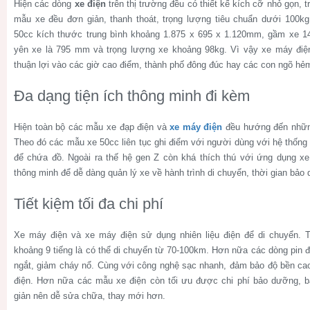
Hiện các dòng
xe điện
trên thị trường đều có thiết kế kích cỡ nhỏ gọn, 
mẫu xe đều đơn giản, thanh thoát, trọng lượng tiêu chuẩn dưới 100k
50cc kích thước trung bình khoảng
1.875 x 695 x 1.120mm, gầm xe 1
yên xe là 795 mm và trọng lượng xe khoảng 98kg. Vì vậy xe máy điện
thuận lợi vào các giờ cao điểm, thành phố đông đúc hay các con ngõ hẻ
Đa dạng tiện ích thông minh đi kèm
Hiện toàn bộ các mẫu xe đạp điện và
xe máy điện
đều hướng đến những 
Theo đó các mẫu xe 50cc liên tục ghi điểm với người dùng với hệ thống
để chứa đồ. Ngoài ra thế hệ gen Z còn khá thích thú với ứng dụng xe 
thông minh để dễ dàng quản lý xe về hành trình di chuyển, thời gian bả
Tiết kiệm tối đa chi phí
Xe máy điện và xe máy điện sử dụng nhiên liệu điện để di chuyển. T
khoảng 9 tiếng là có thể di chuyển từ 70-100km. Hơn nữa các dòng pin 
ngắt, giảm cháy nổ. Cùng với công nghệ sạc nhanh, đảm bảo độ bền cao
điện. Hơn nữa các mẫu xe điện còn tối ưu được chi phí bảo dưỡng, bảo
giản nên dễ sửa chữa, thay mới hơn.