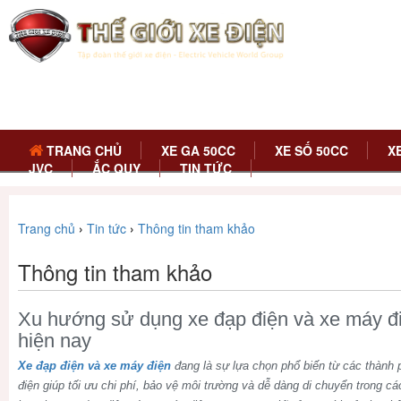
TRANG CHỦ
XE GA 50CC
XE SỐ 50CC
X
JVC
ẮC QUY
TIN TỨC
Trang chủ
›
Tin tức
›
Thông tin tham khảo
Thông tin tham khảo
Xu hướng sử dụng xe đạp điện và xe máy điệ
hiện nay
Xe đạp điện và xe máy điện
đang là sự lựa chọn phổ biến từ các thành 
điện giúp tối ưu chi phí, bảo vệ môi trường và dễ dàng di chuyển trong c