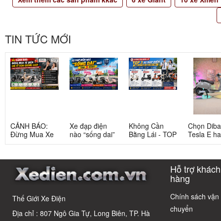
TIN TỨC MỚI
CẢNH BÁO:
Xe đạp điện
Không Cần
Chọn Dib
Đừng Mua Xe
nào “sống dai”
Bằng Lái - TOP
Tesla E h
Điện Chỉ Vì
nhất sau 5
3 Xe Đạp Điện
Tesla G: 
Xem Quảng
năm? Top này
Dưới 12 Triệu
nang chi ti
Cáo! 5 Bẫy
có câu trả lời
Cho Học Sinh
cho người 
Hỗ trợ khách
Phổ Biến Và Bí
dùng thôn
Quyết Chọn Xe
thái
hàng
Chuẩn Chỉnh
Chính sách vận
Thế Giới Xe Điện
chuyển
Địa chỉ : 807 Ngô Gia Tự, Long Biên, TP. Hà