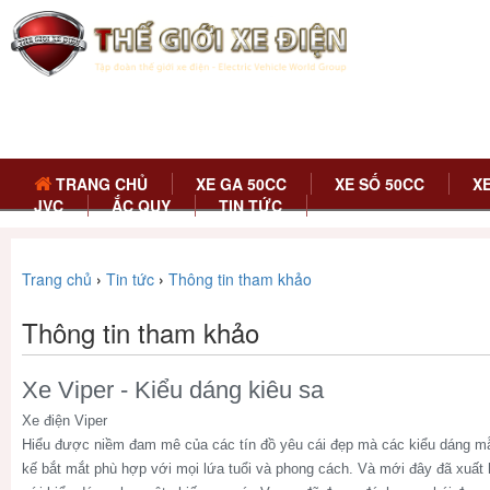
TRANG CHỦ
XE GA 50CC
XE SỐ 50CC
X
JVC
ẮC QUY
TIN TỨC
Trang chủ
›
Tin tức
›
Thông tin tham khảo
Thông tin tham khảo
Xe Viper - Kiểu dáng kiêu sa
Xe điện Viper
Hiểu được niềm đam mê của các tín đồ yêu cái đẹp mà các kiểu dáng mẫ
kế bắt mắt phù hợp với mọi lứa tuổi và phong cách. Và mới đây đã xuất