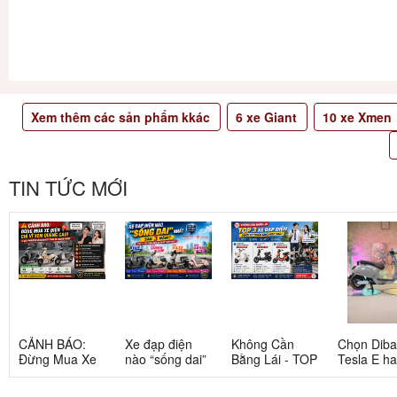
Xem thêm các sản phẩm kkác
6
xe Giant
10
xe Xmen
TIN TỨC MỚI
CẢNH BÁO:
Xe đạp điện
Không Cần
Chọn Dib
Đừng Mua Xe
nào “sống dai”
Bằng Lái - TOP
Tesla E h
Điện Chỉ Vì
nhất sau 5
3 Xe Đạp Điện
Tesla G: 
Xem Quảng
năm? Top này
Dưới 12 Triệu
nang chi ti