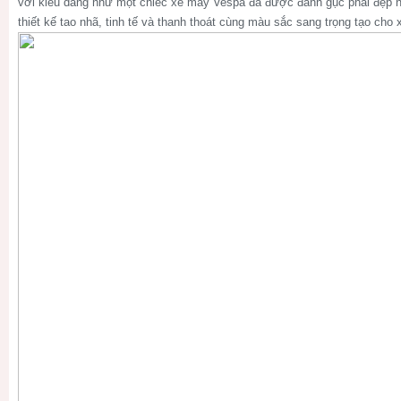
với kiểu dáng như một chiếc xe máy Vespa đã được đánh gục phái đẹp ng
thiết kế tao nhã, tinh tế và thanh thoát cùng màu sắc sang trọng tạo cho