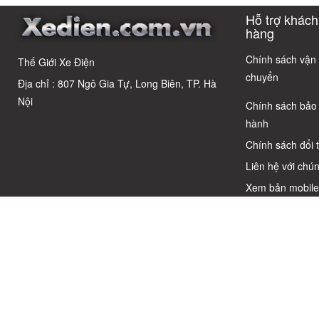
Cáo! 5 Bẫy
có câu trả lời
Cho Học Sinh
cho người 
Hỗ trợ khách
Phổ Biến Và Bí
dùng thôn
Quyết Chọn Xe
thái
hàng
Chuẩn Chỉnh
Chính sách vận
Thế Giới Xe Điện
chuyển
Địa chỉ : 807 Ngô Gia Tự, Long Biên, TP. Hà
Nội
Chính sách bảo
hành
Chính sách đổi 
Liên hệ với chún
Xem bản mobil