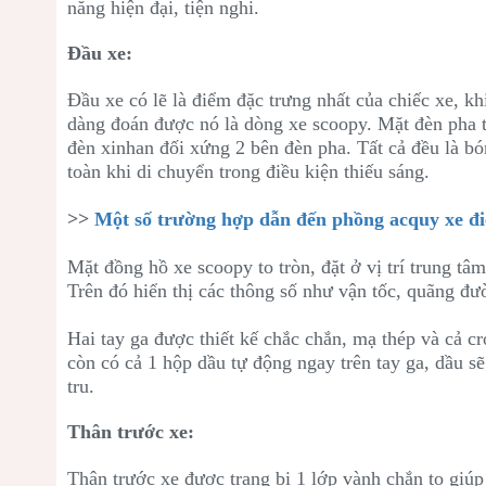
năng hiện đại, tiện nghi.
Đầu xe:
Đầu xe có lẽ là điểm đặc trưng nhất của chiếc xe, kh
dàng đoán được nó là dòng xe scoopy. Mặt đèn pha tr
đèn xinhan đối xứng 2 bên đèn pha. Tất cả đều là bó
toàn khi di chuyển trong điều kiện thiếu sáng.
>>
Một số trường hợp dẫn đến phồng acquy xe đi
Mặt đồng hồ xe scoopy to tròn, đặt ở vị trí trung tâ
Trên đó hiển thị các thông số như vận tốc, quãng đ
Hai tay ga được thiết kế chắc chắn, mạ thép và cả cr
còn có cả 1 hộp dầu tự động ngay trên tay ga, dầu 
tru.
Thân trước xe:
Thân trước xe được trang bị 1 lớp vành chắn to giú