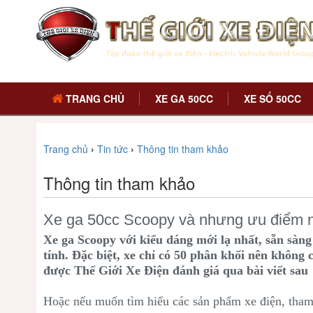
TRANG CHỦ
XE GA 50CC
XE SỐ 50CC
Trang chủ
›
Tin tức
›
Thông tin tham khảo
Thông tin tham khảo
Xe ga 50cc Scoopy và nhưng ưu điểm n
Xe ga Scoopy với kiểu dáng mới lạ nhất, sẵn sàng
tính. Đặc biệt, xe chỉ có 50 phân khối nên không
được Thế Giới Xe Điện đánh giá qua bài viết sau
Hoặc nếu muốn tìm hiểu các sản phẩm xe điện, tham