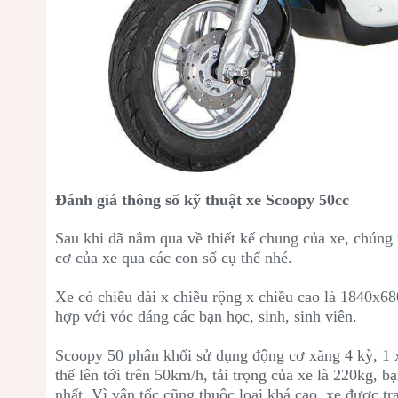
Đánh giá thông số kỹ thuật xe Scoopy 50cc
Sau khi đã nắm qua về thiết kế chung của xe, chúng t
cơ của xe qua các con số cụ thể nhé.
Xe có chiều dài x chiều rộng x chiều cao là 1840x
hợp với vóc dáng các bạn học, sinh, sinh viên.
Scoopy 50 phân khối sử dụng động cơ xăng 4 kỳ, 1 x
thể lên tới trên 50km/h, tải trọng của xe là 220kg, 
nhất. Vì vận tốc cũng thuộc loại khá cao, xe được t