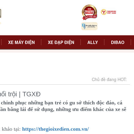
XE MÁY ĐIỆN
XE ĐẠP ĐIỆN
ALLY
DIBAO
Chủ đề đang HOT:
ổi trội | TGXĐ
 chinh phục những bạn trẻ có gu sở thích độc đáo, cá
 cần bằng lái để sử dụng, những ưu điểm khác của xe sẽ
 khảo tại:
https://thegioixedien.com.vn/