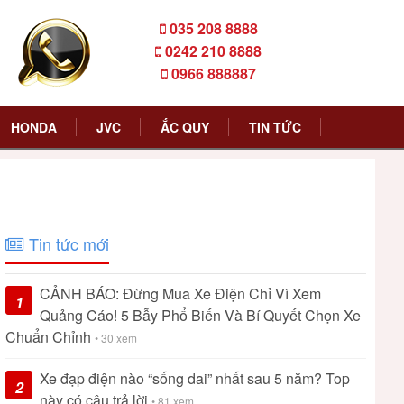
035 208 8888
0242 210 8888
0966 888887
HONDA
JVC
ẮC QUY
TIN TỨC
Tin tức mới
CẢNH BÁO: Đừng Mua Xe Điện Chỉ Vì Xem
1
Quảng Cáo! 5 Bẫy Phổ Biến Và Bí Quyết Chọn Xe
Chuẩn Chỉnh
• 30 xem
Xe đạp điện nào “sống dai” nhất sau 5 năm? Top
2
này có câu trả lời
• 81 xem