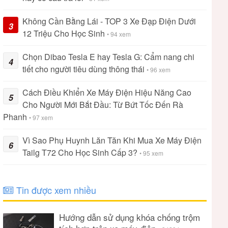
Không Cần Bằng Lái - TOP 3 Xe Đạp Điện Dưới
3
12 Triệu Cho Học Sinh
• 94 xem
Chọn Dibao Tesla E hay Tesla G: Cẩm nang chi
4
tiết cho người tiêu dùng thông thái
• 96 xem
Cách Điều Khiển Xe Máy Điện Hiệu Năng Cao
5
Cho Người Mới Bắt Đầu: Từ Bứt Tốc Đến Rà
Phanh
• 97 xem
Vì Sao Phụ Huynh Lăn Tăn Khi Mua Xe Máy Điện
6
Tailg T72 Cho Học Sinh Cấp 3?
• 95 xem
Tin được xem nhiều
Hướng dẫn sử dụng khóa chống trộm