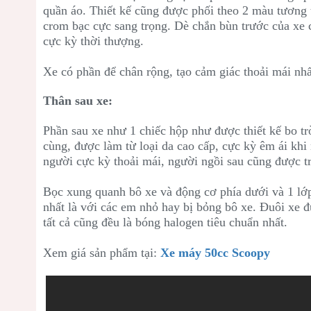
quần áo. Thiết kế cũng được phối theo 2 màu tương 
crom bạc cực sang trọng. Dè chắn bùn trước của xe c
cực kỳ thời thượng.
Xe có phần để chân rộng, tạo cảm giác thoải mái nhấ
Thân sau xe:
Phần sau xe như 1 chiếc hộp như được thiết kế bo t
cùng, được làm từ loại da cao cấp, cực kỳ êm ái khi 
người cực kỳ thoải mái, người ngồi sau cũng được tr
Bọc xung quanh bô xe và động cơ phía dưới và 1 lớ
nhất là với các em nhỏ hay bị bỏng bô xe. Đuôi xe đ
tất cả cũng đều là bóng halogen tiêu chuẩn nhất.
Xem giá sản phẩm tại:
Xe máy 50cc Scoopy