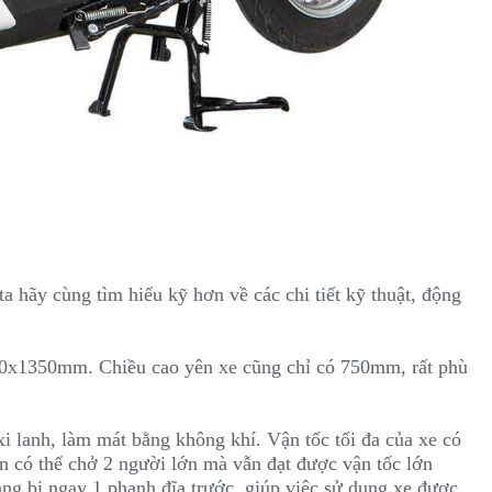
a hãy cùng tìm hiểu kỹ hơn về các chi tiết kỹ thuật, động
680x1350mm. Chiều cao yên xe cũng chỉ có 750mm, rất phù
i lanh, làm mát bằng không khí. Vận tốc tối đa của xe có
bạn có thể chở 2 người lớn mà vẫn đạt được vận tốc lớn
rang bị ngay 1 phanh đĩa trước, giúp việc sử dụng xe được