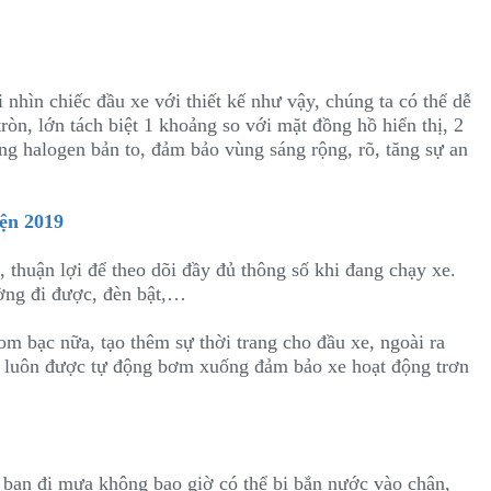
i nhìn chiếc đầu xe với thiết kế như vậy, chúng ta có thể dễ
òn, lớn tách biệt 1 khoảng so với mặt đồng hồ hiển thị, 2
ng halogen bản to, đảm bảo vùng sáng rộng, rõ, tăng sự an
ện 2019
m, thuận lợi để theo dõi đầy đủ thông số khi đang chạy xe.
ường đi được, đèn bật,…
om bạc nữa, tạo thêm sự thời trang cho đầu xe, ngoài ra
sẽ luôn được tự động bơm xuống đảm bảo xe hoạt động trơn
p bạn đi mưa không bao giờ có thể bị bắn nước vào chân,