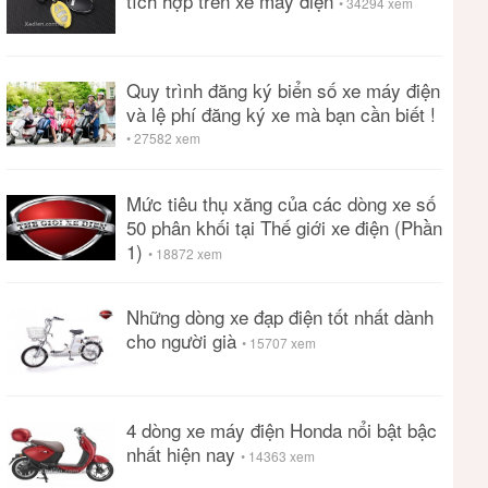
tích hợp trên xe máy điện
• 34294 xem
Quy trình đăng ký biển số xe máy điện
và lệ phí đăng ký xe mà bạn cần biết !
• 27582 xem
Mức tiêu thụ xăng của các dòng xe số
50 phân khối tại Thế giới xe điện (Phần
1)
• 18872 xem
Những dòng xe đạp điện tốt nhất dành
cho người già
• 15707 xem
4 dòng xe máy điện Honda nổi bật bậc
nhất hiện nay
• 14363 xem