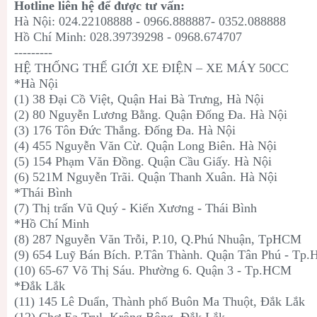
Hotline liên hệ để được tư vấn:
Hà Nội: 024.22108888 - 0966.888887- 0352.088888
Hồ Chí Minh: 028.39739298 - 0968.674707
---------
HỆ THỐNG THẾ GIỚI XE ĐIỆN – XE MÁY 50CC
*Hà Nội
(1) 38 Đại Cồ Việt, Quận Hai Bà Trưng, Hà Nội
(2) 80 Nguyễn Lương Bằng. Quận Đống Đa. Hà Nội
(3) 176 Tôn Đức Thắng. Đống Đa. Hà Nội
(4) 455 Nguyễn Văn Cừ. Quận Long Biên. Hà Nội
(5) 154 Phạm Văn Đồng. Quận Cầu Giấy. Hà Nội
(6) 521M Nguyễn Trãi. Quận Thanh Xuân. Hà Nội
*Thái Bình
(7) Thị trấn Vũ Quý - Kiến Xương - Thái Bình
*Hồ Chí Minh
(8) 287 Nguyễn Văn Trỗi, P.10, Q.Phú Nhuận, TpHCM
(9) 654 Luỹ Bán Bích. P.Tân Thành. Quận Tân Phú - Tp
(10) 65-67 Võ Thị Sáu. Phường 6. Quận 3 - Tp.HCM
*Đắk Lắk
(11) 145 Lê Duẩn, Thành phố Buôn Ma Thuột, Đắk Lắk
(12) Chợ Ea Trul, Krông Bông, Đắk Lắk