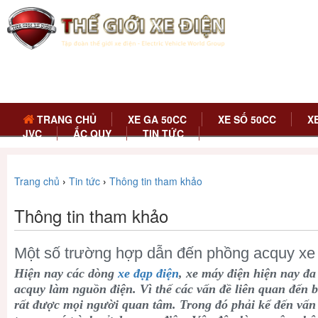
TRANG CHỦ
XE GA 50CC
XE SỐ 50CC
X
JVC
ẮC QUY
TIN TỨC
Trang chủ
›
Tin tức
›
Thông tin tham khảo
Thông tin tham khảo
Một số trường hợp dẫn đến phồng acquy xe
Hiện nay các dòng
xe đạp điện
, xe máy điện hiện nay đa
acquy làm nguồn điện. Vì thế các vấn đề liên quan đến 
rất được mọi người quan tâm. Trong đó phải kể đến vấn