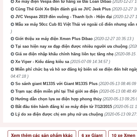
Xe máy điện Vespa đến từ hãng xe Đài Loan Dibao
(2020-12-27 1
Cùng Thế Giới Xe Điện đánh giá xe JVC Jeek Plus
(2020-12-27 1
JVC Vespas 2019 đèn vuông - Thanh lịch - Hiện đại
(2020-12-27 1
Mẫu xe máy 50cc Cub 81 Việt Thái vẻ ngoài cổ điển nhưng vẫn r
)
Giới thiệu xe máy điện Xmen Plus Dibao
(2020-12-27 10:35:13 )
Tại sao hiện nay xe đạp điện được nhiều người ưa chuộng
(202
Giá xe điện nhập khẩu chính hãng liên tục tăng nhẹ
(2020-08-15 
Xe Viper - Kiểu dáng kiêu sa
(2015-07-09 14:34:57 )
Miễn phí chức bạ và hồ sơ đăng ký biển số xe điện đến hết ngà
04:47:18 )
So sánh giant M133S với Giant M133S Plus
(2020-05-13 08:46:09 
Trạm sạc điện miễn phí tại Thế giới xe điện
(2020-05-13 08:48:49
Hướng dẫn chọn lựa xe điện hợp phong thủy
(2020-05-13 09:25:
Bắt đầu tiến hành đăng kí xe máy điện từ 7/12/2015
(2020-05-11 1
Lý do xe điện được chị em phụ nữ ưa chuộng
(2020-05-13 09:27:
Xem thêm các sản phẩm kkác
6
xe Giant
10
xe Xmen