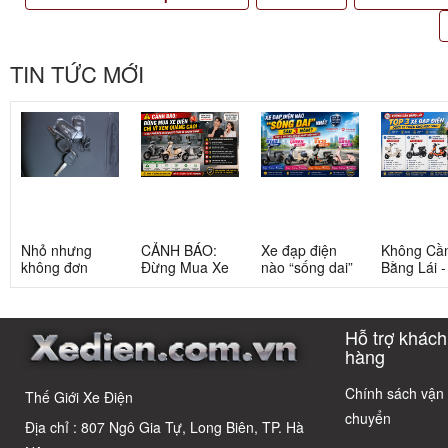
TIN TỨC MỚI
Nhỏ nhưng
CẢNH BÁO:
Xe đạp điện
Không Cầ
không đơn
Đừng Mua Xe
nào “sống dai”
Bằng Lái 
giản: Sự thật
Điện Chỉ Vì
nhất sau 5
3 Xe Đạp 
về xe điện cho
Xem Quảng
năm? Top này
Dưới 12 Tr
học sinh cấp 2
Cáo! 5 Bẫy
có câu trả lời
Cho Học S
Hỗ trợ khách
Phổ Biến Và Bí
Quyết Chọn Xe
hàng
Chuẩn Chỉnh
Chính sách vận
Thế Giới Xe Điện
chuyển
Địa chỉ : 807 Ngô Gia Tự, Long Biên, TP. Hà