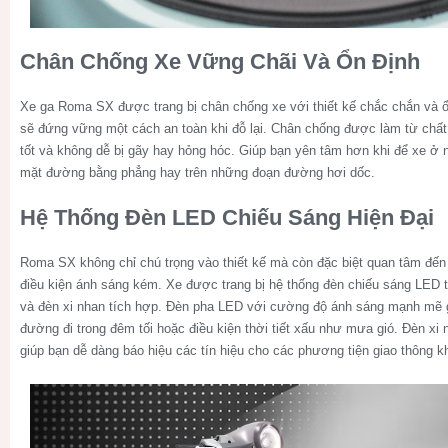
Chân Chống Xe Vững Chãi Và Ổn Định
Xe ga Roma SX được trang bị chân chống xe với thiết kế chắc chắn và ổ
sẽ đứng vững một cách an toàn khi đỗ lại. Chân chống được làm từ chất l
tốt và không dễ bị gãy hay hỏng hóc. Giúp bạn yên tâm hơn khi để xe ở nh
mặt đường bằng phẳng hay trên những đoạn đường hơi dốc.
Hệ Thống Đèn LED Chiếu Sáng Hiện Đại
Roma SX không chỉ chú trọng vào thiết kế mà còn đặc biệt quan tâm đến 
điều kiện ánh sáng kém. Xe được trang bị hệ thống đèn chiếu sáng LED 
và đèn xi nhan tích hợp. Đèn pha LED với cường độ ánh sáng mạnh mẽ g
đường đi trong đêm tối hoặc điều kiện thời tiết xấu như mưa gió. Đèn xi 
giúp bạn dễ dàng báo hiệu các tín hiệu cho các phương tiện giao thông k