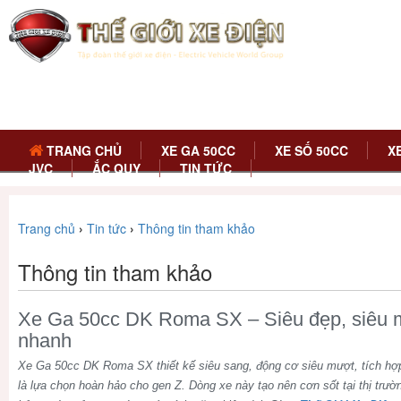
TRANG CHỦ
XE GA 50CC
XE SỐ 50CC
X
JVC
ẮC QUY
TIN TỨC
Trang chủ
›
Tin tức
›
Thông tin tham khảo
Thông tin tham khảo
Xe Ga 50cc DK Roma SX – Siêu đẹp, siêu m
nhanh
Xe Ga 50cc DK Roma SX thiết kế siêu sang, động cơ siêu mượt, tích hợp 
là lựa chọn hoàn hảo cho gen Z. Dòng xe này tạo nên cơn sốt tại thị trườ