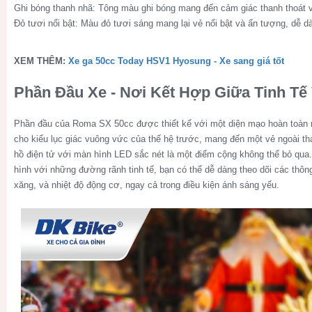
Ghi bóng thanh nhã: Tông màu ghi bóng mang đến cảm giác thanh thoát và
Đỏ tươi nổi bật: Màu đỏ tươi sáng mang lại vẻ nổi bật và ấn tượng, dễ d
XEM THÊM:
Xe ga 50cc Today HSV1 Hyosung - Xe sang giá tốt
Phần Đầu Xe - Nơi Kết Hợp Giữa Tinh Tế
Phần đầu của Roma SX 50cc được thiết kế với một diện mạo hoàn toàn mớ
cho kiểu lục giác vuông vức của thế hệ trước, mang đến một vẻ ngoài th
hồ điện tử với màn hình LED sắc nét là một điểm cộng không thể bỏ qua
hình với những đường rãnh tinh tế, bạn có thể dễ dàng theo dõi các thô
xăng, và nhiệt độ động cơ, ngay cả trong điều kiện ánh sáng yếu.