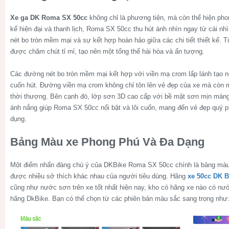
Xe ga DK Roma SX 50cc
không chỉ là phương tiện, mà còn thể hiện phon
kế hiện đại và thanh lịch, Roma SX 50cc thu hút ánh nhìn ngay từ cái n
nét bo tròn mềm mại và sự kết hợp hoàn hảo giữa các chi tiết thiết kế. Từ
được chăm chút tỉ mỉ, tạo nên một tổng thể hài hòa và ấn tượng.
Các đường nét bo tròn mềm mại kết hợp với viền mạ crom lấp lánh tạo n
cuốn hút. Đường viền mạ crom không chỉ tôn lên vẻ đẹp của xe mà còn m
thời thượng. Bên cạnh đó, lớp sơn 3D cao cấp với bề mặt sơn mịn màng
ánh nắng giúp Roma SX 50cc nổi bật và lôi cuốn, mang đến vẻ đẹp quý p
dụng.
Bảng Màu xe Phong Phú Và Đa Dạng
Một điểm nhấn đáng chú ý của DKBike Roma SX 50cc chính là bảng màu
được nhiều sở thích khác nhau của người tiêu dùng. Hãng
xe 50cc DK B
cũng như nước sơn trên xe tốt nhất hiện nay, kho có hãng xe nào có n
hãng DkBike. Bạn có thể chọn từ các phiên bản màu sắc sang trọng như