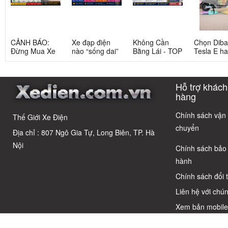
CẢNH BÁO:
Xe đạp điện
Không Cần
Chọn Dib
Đừng Mua Xe
nào “sống dai”
Bằng Lái - TOP
Tesla E h
Điện Chỉ Vì
nhất sau 5
3 Xe Đạp Điện
Tesla G: 
Xem Quảng
năm? Top này
Dưới 12 Triệu
nang chi ti
Cáo! 5 Bẫy
có câu trả lời
Cho Học Sinh
cho người 
Hỗ trợ khách
Phổ Biến Và Bí
dùng thôn
Quyết Chọn Xe
thái
hàng
Chuẩn Chỉnh
Chính sách vận
Thế Giới Xe Điện
chuyển
Địa chỉ : 807 Ngô Gia Tự, Long Biên, TP. Hà
Nội
Chính sách bảo
hành
Chính sách đổi 
Liên hệ với chún
Xem bản mobil