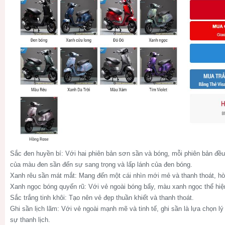
Sắc đen huyền bí: Với hai phiên bản sơn sần và bóng, mỗi phiên bản đều 
của màu đen sần đến sự sang trọng và lấp lánh của đen bóng.
Xanh rêu sần mát mắt: Mang đến một cái nhìn mới mẻ và thanh thoát, hòa
Xanh ngọc bóng quyến rũ: Với vẻ ngoài bóng bẩy, màu xanh ngọc thể hiệ
Sắc trắng tinh khôi: Tạo nên vẻ đẹp thuần khiết và thanh thoát.
Ghi sần lịch lãm: Với vẻ ngoài mạnh mẽ và tinh tế, ghi sần là lựa chọn l
sự thanh lịch.