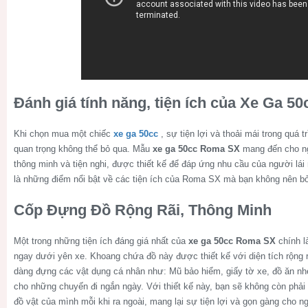
Đánh giá tính năng, tiện ích của Xe Ga 
Khi chọn mua một chiếc
xe ga 50cc
, sự tiện lợi và thoải mái trong quá 
quan trọng không thể bỏ qua. Mẫu
xe ga 50cc Roma SX
mang đến cho ng
thông minh và tiện nghi, được thiết kế để đáp ứng nhu cầu của người lái
là những điểm nổi bật về các tiện ích của Roma SX mà bạn không nên bỏ
Cốp Đựng Đồ Rộng Rãi, Thông Minh
Một trong những tiện ích đáng giá nhất của
xe ga 50cc Roma SX
chính l
ngay dưới yên xe. Khoang chứa đồ này được thiết kế với diện tích rộng r
dàng đựng các vật dụng cá nhân như: Mũ bảo hiểm, giấy tờ xe, đồ ăn nhẹ
cho những chuyến đi ngắn ngày. Với thiết kế này, bạn sẽ không còn phải 
đồ vật của mình mỗi khi ra ngoài, mang lại sự tiện lợi và gọn gàng cho 