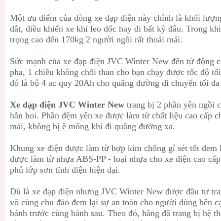
Một ưu điểm của dòng xe đạp điện này chính là khối lượn
dắt, điều khiển xe khi leo dốc hay đi bất kỳ đâu. Trong kh
trọng cao đến 170kg 2 người ngồi rất thoải mái.
Sức mạnh của xe đạp điện JVC Winter New đến từ động c
pha, 1 chiều không chổi than cho bạn chạy được tốc độ tố
đó là bộ 4 ac quy 20Ah cho quãng đường di chuyển tối đa
Xe đạp điện JVC Winter New
trang bị 2 phần yên ngồi 
hẳn hoi. Phần đệm yên xe được làm từ chất liệu cao cấp ch
mái, không bị ê mông khi đi quãng đường xa.
Khung xe điện được làm từ hợp kim chống gỉ sét tốt đem l
được làm từ nhựa ABS-PP - loại nhựa cho xe điện cao cấp
phủ lớp sơn tĩnh điện hiện đại.
Dù là xe đạp điện nhưng JVC Winter New được đầu tư tra
vô cùng chu đáo đem lại sự an toàn cho người dùng bên 
bánh trước cùng bánh sau. Theo đó, hãng đã trang bị hệ t