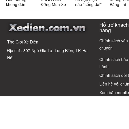
không đơn
Đừng Mua Xe
nào “sống dai”
Bằng Lái 
giản: Sự thật
Điện Chỉ Vì
nhất sau 5
3 Xe Đạp 
về xe điện cho
Xem Quảng
năm? Top này
Dưới 12 Tr
học sinh cấp 2
Cáo! 5 Bẫy
có câu trả lời
Cho Học S
Hỗ trợ khách
Phổ Biến Và Bí
Quyết Chọn Xe
hàng
Chuẩn Chỉnh
Chính sách vận
Thế Giới Xe Điện
chuyển
Địa chỉ : 807 Ngô Gia Tự, Long Biên, TP. Hà
Nội
Chính sách bảo
hành
Chính sách đổi 
Liên hệ với chún
Xem bản mobil