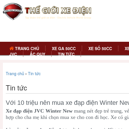
TRANG CHỦ
XE GA 50CC
XE SỐ 50CC
X
JVC
ẮC QUY
TIN TỨC
Trang chủ
›
Tin tức
Tin tức
Với 10 triệu nên mua xe đạp điện Winter Ne
Xe đạp điện JVC Winter New
mang nét đẹp trẻ trung, vẻ
hợp cho cha mẹ khi chọn mua xe cho con đi học. Xe có gi