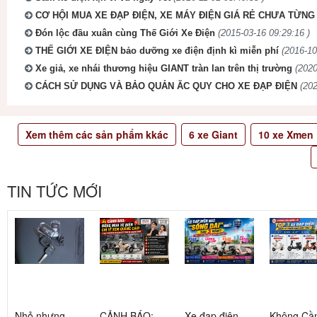
CƠ HỘI MUA XE ĐẠP ĐIỆN, XE MÁY ĐIỆN GIÁ RẺ CHƯA TỪNG 
Đón lộc đầu xuân cùng Thế Giới Xe Điện
(2015-03-16 09:29:16 )
THẾ GIỚI XE ĐIỆN bảo dưỡng xe điện định kì miễn phí
(2016-10
Xe giả, xe nhái thương hiệu GIANT tràn lan trên thị trường
(2020
CÁCH SỬ DỤNG VÀ BẢO QUẢN ĂC QUY CHO XE ĐẠP ĐIỆN
(202
Xem thêm các sản phẩm kkác
6
xe Giant
10
xe Xmen
TIN TỨC MỚI
Nhỏ nhưng
CẢNH BÁO:
Xe đạp điện
Không Cầ