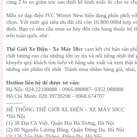
cùng 2 lò xo giảm xóc sau thiết kế hình xoắc ốc cho xe ch
Mẫu xe đạp điện JVC Winter New hiện đang phân phối với
chọn. Với mức giá siêu ưu đãi chỉ còn 10.800.000đ hợp với
đình. Bạn có nhu cầu mua xe hãy đến cửa hàng thuộc hệ t
trên toàn quốc nhé.
Thế Giới Xe Điện - Xe Máy 50cc
cam kết chỉ bán sản ph
chất lượng cao của những lớn uy tín và nổi tiếng nhất thế 
khuyên quý khách tìm hiểu về hãng sản xuất và xem thật
những sản phẩm tốt nhất. Tránh mua nhầm hàng giả, nhái,
Hotline liên hệ để được tư vấn:
Hà Nội: 024.22108888 - 0966.888887- 0352.088888
Hồ Chí Minh: 028.39739298 - 0968.674707
---------
HỆ THỐNG THẾ GIỚI XE ĐIỆN – XE MÁY 50CC
*Hà Nội
(1) 38 Đại Cồ Việt, Quận Hai Bà Trưng, Hà Nội
(2) 80 Nguyễn Lương Bằng. Quận Đống Đa. Hà Nội
(3) 176 Tôn Đức Thắng. Đống Đa. Hà Nội