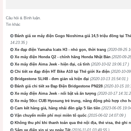
Câu hỏi & Bình luận.
Tin khác
Đánh giá xe máy điện Gogo Nioshima giá 14,5 triệu đồng tại Thế
14:23:35 )
Xe đạp điện Yamaha Icats H3 - nhỏ gọn, thời trang
(2020-09-25 1
Xe máy điện Honda Q2 - chính hãng Honda Nhật Bản
(2020-09-28
Xe máy điện Aima Jeek - hiện đại, cá tính
(2020-10-02 19:06:17 )
Chi tiết xe đạp điện HT Bike A10 tại Thế giới Xe điện
(2020-10-09
Bridgestone SLI48 - đơn giản và hiện đại
(2020-10-13 15:54:01 )
Đánh giá chi tiết xe Đạp Điện Bridgestone PN228
(2020-10-15 10:
Xe máy điện Aima Jeek - nổi bật và ấn tượng
(2020-10-17 14:31:2
Xe máy 50cc CUB Hyosung trẻ trung, năng động phù hợp cho h
Cam kết hàng giả, hàng nhái đền gấp 5 lần tiền
(2023-06-05 19:04
Vận chuyển miễn phí mọi miền tổ quốc
(2015-06-02 14:07:09 )
Không thu phí khi thanh toán qua thẻ nội địa, thẻ visa, thẻ ghi 
Sắm xe điện xịn vi vu ngày Tết
(2016-11-01 03:49:55 )