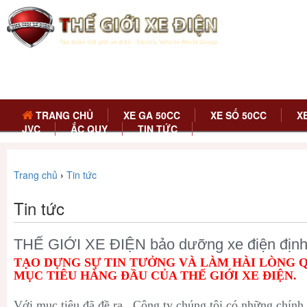
TRANG CHỦ
XE GA 50CC
XE SỐ 50CC
X
JVC
ẮC QUY
TIN TỨC
Trang chủ
›
Tin tức
Tin tức
THẾ GIỚI XE ĐIỆN bảo dưỡng xe điện định 
TẠO DỰNG SỰ TIN TƯỞNG VÀ LÀM HÀI LÒNG 
MỤC TIÊU HÀNG ĐẦU CỦA THẾ GIỚI XE ĐIỆN.
Với mục tiêu đã đề ra , Công ty chúng tôi có những chính 