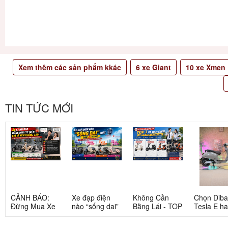
Xem thêm các sản phẩm kkác
6
xe Giant
10
xe Xmen
TIN TỨC MỚI
CẢNH BÁO:
Xe đạp điện
Không Cần
Chọn Dib
Đừng Mua Xe
nào “sống dai”
Bằng Lái - TOP
Tesla E h
Điện Chỉ Vì
nhất sau 5
3 Xe Đạp Điện
Tesla G: 
Xem Quảng
năm? Top này
Dưới 12 Triệu
nang chi ti