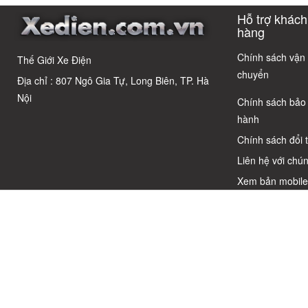
Cáo! 5 Bẫy
có câu trả lời
Cho Học Sinh
cho người 
Hỗ trợ khách
Phổ Biến Và Bí
dùng thôn
Quyết Chọn Xe
thái
hàng
Chuẩn Chỉnh
Chính sách vận
Thế Giới Xe Điện
chuyển
Địa chỉ : 807 Ngô Gia Tự, Long Biên, TP. Hà
Nội
Chính sách bảo
hành
Chính sách đổi 
Liên hệ với chún
Xem bản mobil