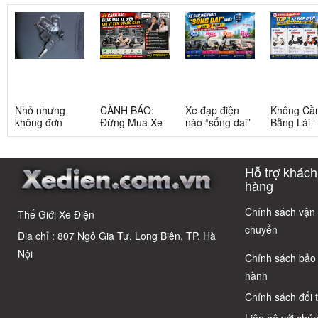
Nhỏ nhưng
CẢNH BÁO:
Xe đạp điện
Không Cầ
không đơn
Đừng Mua Xe
nào “sống dai”
Bằng Lái 
giản: Sự thật
Điện Chỉ Vì
nhất sau 5
3 Xe Đạp 
về xe điện cho
Xem Quảng
năm? Top này
Dưới 12 Tr
học sinh cấp 2
Cáo! 5 Bẫy
có câu trả lời
Cho Học S
Hỗ trợ khách
Phổ Biến Và Bí
Quyết Chọn Xe
hàng
Chuẩn Chỉnh
Chính sách vận
Thế Giới Xe Điện
chuyển
Địa chỉ : 807 Ngô Gia Tự, Long Biên, TP. Hà
Nội
Chính sách bảo
hành
Chính sách đổi 