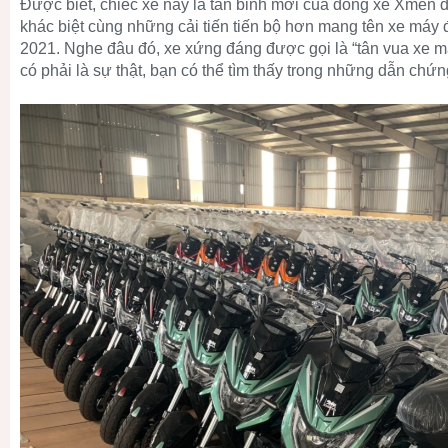
Được biết, chiếc xe này là tân binh mới của dòng xe Xmen đ
khác biệt cùng những cải tiến tiến bộ hơn mang tên xe má
2021. Nghe đâu đó, xe xứng đáng được gọi là “tân vua xe m
có phải là sự thật, bạn có thể tìm thấy trong những dẫn chứn