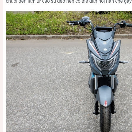
chuôi đèn làm từ cao su dẻo nên có thể đàn hồi hạn chế gãy 