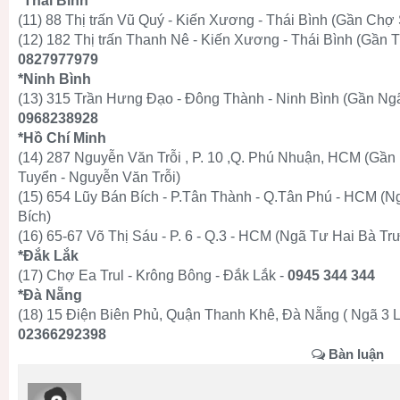
*Thái Binh
(11) 88 Thị trấn Vũ Quý - Kiến Xương - Thái Bình (Gần Chợ
(12) 182 Thị trấn Thanh Nê - Kiến Xương - Thái Bình (Gần
0827977979
*Ninh Bình
(13) 315 Trần Hưng Đạo - Đông Thành - Ninh Bình (Gần Ngã
0968238928
*Hồ Chí Minh
(14) 287 Nguyễn Văn Trỗi , P. 10 ,Q. Phú Nhuận, HCM (Gầ
Tuyển - Nguyễn Văn Trỗi)
(15) 654 Lũy Bán Bích - P.Tân Thành - Q.Tân Phú - HCM (N
Bích)
(16) 65-67 Võ Thị Sáu - P. 6 - Q.3 - HCM (Ngã Tư Hai Bà Tr
*Đắk Lắk
(17) Chợ Ea Trul - Krông Bông - Đắk Lắk -
0945 344 344
*Đà Nẵng
(18) 15 Điện Biên Phủ, Quận Thanh Khê, Đà Nẵng ( Ngã 3 L
02366292398
Bàn luận