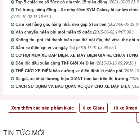
Top 5 chiếc xe số 50cc có giá trên 15 triệu đồng
(2021-10-03 21:3
Trẻ trung, năng động – Xe máy 50cc SYM Galaxy là sự lựa chọn
(2021-10-02 11:15:53 )
Cam kết hàng giả, hàng nhái đền gấp 5 lần tiền
(2023-06-05 19:04
Vận chuyển miễn phí mọi miền tổ quốc
(2015-06-02 14:07:09 )
Không thu phí khi thanh toán qua thẻ nội địa, thẻ visa, thẻ ghi 
Sắm xe điện xịn vi vu ngày Tết
(2016-11-01 03:49:55 )
CƠ HỘI MUA XE ĐẠP ĐIỆN, XE MÁY ĐIỆN GIÁ RẺ CHƯA TỪNG 
Đón lộc đầu xuân cùng Thế Giới Xe Điện
(2015-03-16 09:29:16 )
THẾ GIỚI XE ĐIỆN bảo dưỡng xe điện định kì miễn phí
(2016-10
Xe giả, xe nhái thương hiệu GIANT tràn lan trên thị trường
(2020
CÁCH SỬ DỤNG VÀ BẢO QUẢN ĂC QUY CHO XE ĐẠP ĐIỆN
(202
Xem thêm các sản phẩm kkác
6
xe Giant
10
xe Xmen
TIN TỨC MỚI