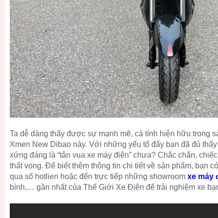
Ta dễ dàng thấy được sự mạnh mẽ, cá tính hiện hữu trong 
Xmen New Dibao này. Với những yếu tố đấy bạn đã đủ thấy
xứng đáng là “tân vua xe máy điện” chưa? Chắc chắn, chiếc
thất vọng. Để biết thêm thông tin chi tiết về sản phẩm, bạn có
qua số hotlien hoặc đến trực tiếp những showroom
xe máy 
bình,… gần nhất của Thế Giới Xe Điện để trải nghiệm xe bạ