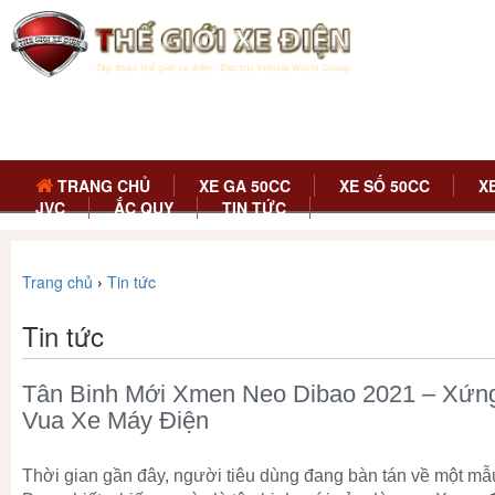
TRANG CHỦ
XE GA 50CC
XE SỐ 50CC
X
JVC
ẮC QUY
TIN TỨC
Trang chủ
›
Tin tức
Tin tức
Tân Binh Mới Xmen Neo Dibao 2021 – Xứn
Vua Xe Máy Điện
Thời gian gần đây, người tiêu dùng đang bàn tán về một m