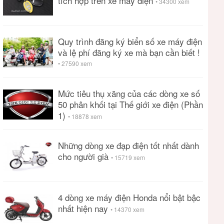
tích hợp trên xe máy điện
• 34300 xem
Quy trình đăng ký biển số xe máy điện
và lệ phí đăng ký xe mà bạn cần biết !
• 27590 xem
Mức tiêu thụ xăng của các dòng xe số
50 phân khối tại Thế giới xe điện (Phần
1)
• 18878 xem
Những dòng xe đạp điện tốt nhất dành
cho người già
• 15719 xem
4 dòng xe máy điện Honda nổi bật bậc
nhất hiện nay
• 14370 xem