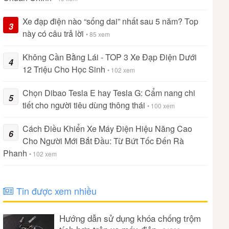
Xe đạp điện nào “sống dai” nhất sau 5 năm? Top
3
này có câu trả lời
• 85 xem
Không Cần Bằng Lái - TOP 3 Xe Đạp Điện Dưới
4
12 Triệu Cho Học Sinh
• 102 xem
Chọn Dibao Tesla E hay Tesla G: Cẩm nang chi
5
tiết cho người tiêu dùng thông thái
• 100 xem
Cách Điều Khiển Xe Máy Điện Hiệu Năng Cao
6
Cho Người Mới Bắt Đầu: Từ Bứt Tốc Đến Rà
Phanh
• 102 xem
Tin được xem nhiều
Hướng dẫn sử dụng khóa chống trộm