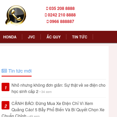
035 208 8888
0242 210 8888
0966 888887
HONDA
JVC
ẮC QUY
TIN TỨC
Tin tức mới
Nhỏ nhưng không đơn giản: Sự thật về xe điện cho
1
học sinh cấp 2
• 34 xem
CẢNH BÁO: Đừng Mua Xe Điện Chỉ Vì Xem
2
Quảng Cáo! 5 Bẫy Phổ Biến Và Bí Quyết Chọn Xe
Chuẩn Chỉnh
• 49 xem