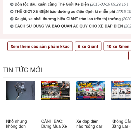
Đón lộc đầu xuân cùng Thế Giới Xe Điện
(2015-03-16 09:29:16 )
THẾ GIỚI XE ĐIỆN bảo dưỡng xe điện định kì miễn phí
(2016-10
Xe giả, xe nhái thương hiệu GIANT tràn lan trên thị trường
(2020
CÁCH SỬ DỤNG VÀ BẢO QUẢN ĂC QUY CHO XE ĐẠP ĐIỆN
(202
Xem thêm các sản phẩm kkác
6
xe Giant
10
xe Xmen
TIN TỨC MỚI
Nhỏ nhưng
CẢNH BÁO:
Xe đạp điện
Không Cầ
không đơn
Đừng Mua Xe
nào “sống dai”
Bằng Lái 