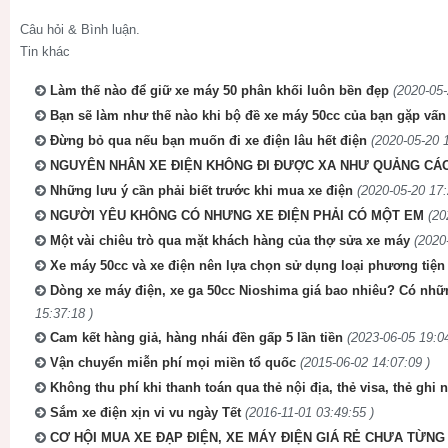
Câu hỏi & Bình luận.
Tin khác
Làm thế nào để giữ xe máy 50 phân khối luôn bền đẹp
(2020-05-
Bạn sẽ làm như thế nào khi bộ đề xe máy 50cc của bạn gặp vấn
Đừng bỏ qua nếu bạn muốn đi xe điện lâu hết điện
(2020-05-20 1
NGUYÊN NHÂN XE ĐIỆN KHÔNG ĐI ĐƯỢC XA NHƯ QUẢNG CÁ
Những lưu ý cần phải biết trước khi mua xe điện
(2020-05-20 17:
NGƯỜI YÊU KHÔNG CÓ NHƯNG XE ĐIỆN PHẢI CÓ MỘT EM
(20
Một vài chiêu trò qua mặt khách hàng của thợ sửa xe máy
(2020
Xe máy 50cc và xe điện nên lựa chọn sử dụng loại phương tiện
Dòng xe máy điện, xe ga 50cc Nioshima giá bao nhiêu? Có nh
15:37:18 )
Cam kết hàng giả, hàng nhái đền gấp 5 lần tiền
(2023-06-05 19:04
Vận chuyển miễn phí mọi miền tổ quốc
(2015-06-02 14:07:09 )
Không thu phí khi thanh toán qua thẻ nội địa, thẻ visa, thẻ ghi 
Sắm xe điện xịn vi vu ngày Tết
(2016-11-01 03:49:55 )
CƠ HỘI MUA XE ĐẠP ĐIỆN, XE MÁY ĐIỆN GIÁ RẺ CHƯA TỪNG 