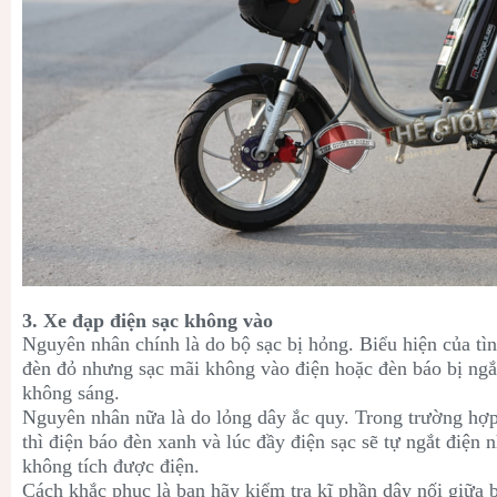
3. Xe đạp điện sạc không vào
Nguyên nhân chính là do bộ sạc bị hỏng. Biểu hiện của tìn
đèn đỏ nhưng sạc mãi không vào điện hoặc đèn báo bị ng
không sáng.
Nguyên nhân nữa là do lỏng dây ắc quy. Trong trường hợ
thì điện báo đèn xanh và lúc đầy điện sạc sẽ tự ngắt điện 
không tích được điện.
Cách khắc phục là bạn hãy kiểm tra kĩ phần dây nối giữa b