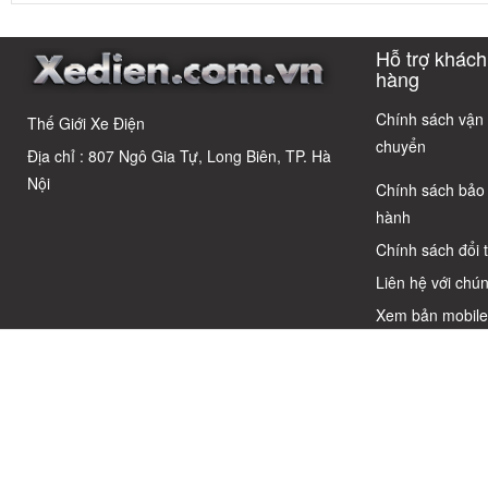
giản: Sự thật
Điện Chỉ Vì
nhất sau 5
3 Xe Đạp 
về xe điện cho
Xem Quảng
năm? Top này
Dưới 12 Tr
học sinh cấp 2
Cáo! 5 Bẫy
có câu trả lời
Cho Học S
Hỗ trợ khách
Phổ Biến Và Bí
Quyết Chọn Xe
hàng
Chuẩn Chỉnh
Chính sách vận
Thế Giới Xe Điện
chuyển
Địa chỉ : 807 Ngô Gia Tự, Long Biên, TP. Hà
Nội
Chính sách bảo
hành
Chính sách đổi 
Liên hệ với chún
Xem bản mobil