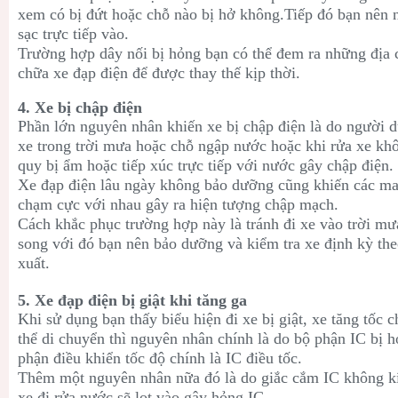
xem có bị đứt hoặc chỗ nào bị hở không.Tiếp đó bạn nên 
sạc trực tiếp vào.
Trường hợp dây nối bị hỏng bạn có thể đem ra những địa 
chữa xe đạp điện để được thay thế kịp thời.
4. Xe bị chập điện
Phần lớn nguyên nhân khiến xe bị chập điện là do người 
xe trong trời mưa hoặc chỗ ngập nước hoặc khi rửa xe khô
quy bị ẩm hoặc tiếp xúc trực tiếp với nước gây chập điện.
Xe đạp điện lâu ngày không bảo dưỡng cũng khiến các ma s
chạm cực với nhau gây ra hiện tượng chập mạch.
Cách khắc phục trường hợp này là tránh đi xe vào trời m
song với đó bạn nên bảo dưỡng và kiểm tra xe định kỳ th
xuất.
5. Xe đạp điện bị giật khi tăng ga
Khi sử dụng bạn thấy biểu hiện đi xe bị giật, xe tăng tốc 
thể di chuyển thì nguyên nhân chính là do bộ phận IC bị hỏ
phận điều khiển tốc độ chính là IC điều tốc.
Thêm một nguyên nhân nữa đó là do giắc cắm IC không k
xe đi rửa nước sẽ lọt vào gây hỏng IC.