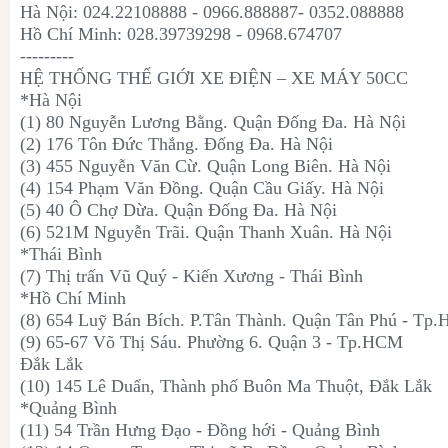
Hà Nội: 024.22108888 - 0966.888887- 0352.088888
Hồ Chí Minh: 028.39739298 - 0968.674707
---------
HỆ THỐNG THẾ GIỚI XE ĐIỆN – XE MÁY 50CC
*Hà Nội
(1) 80 Nguyễn Lương Bằng. Quận Đống Đa. Hà Nội
(2) 176 Tôn Đức Thắng. Đống Đa. Hà Nội
(3) 455 Nguyễn Văn Cừ. Quận Long Biên. Hà Nội
(4) 154 Phạm Văn Đồng. Quận Cầu Giấy. Hà Nội
(5) 40 Ô Chợ Dừa. Quận Đống Đa. Hà Nội
(6) 521M Nguyễn Trãi. Quận Thanh Xuân. Hà Nội
*Thái Bình
(7) Thị trấn Vũ Quý - Kiến Xương - Thái Bình
*Hồ Chí Minh
(8) 654 Luỹ Bán Bích. P.Tân Thành. Quận Tân Phú - Tp
(9) 65-67 Võ Thị Sáu. Phường 6. Quận 3 - Tp.HCM
Đắk Lắk
(10) 145 Lê Duẩn, Thành phố Buôn Ma Thuột, Đắk Lắk
*Quảng Bình
(11) 54 Trần Hưng Đạo - Đồng hới - Quảng Bình