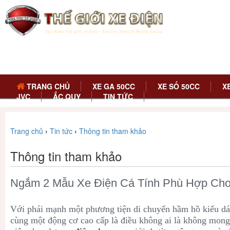
TRANG CHỦ
XE GA 50CC
XE SỐ 50CC
X
JVC
ẮC QUY
TIN TỨC
Trang chủ
›
Tin tức
›
Thông tin tham khảo
Thông tin tham khảo
Ngắm 2 Mẫu Xe Điện Cá Tính Phù Hợp Ch
Với phái mạnh một phương tiện di chuyển hầm hồ kiểu dán
cùng một động cơ cao cấp là điều không ai là không mon