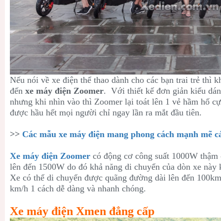
Nếu nói về xe điện thể thao dành cho các bạn trai trẻ thì
đến
xe máy điện Zoomer
. Với thiết kế đơn giản kiểu d
nhưng khi nhìn vào thì Zoomer lại toát lên 1 vẻ hầm hố c
được hầu hết mọi người chỉ ngay lần ra mắt đầu tiên.
>>
Các mẫu xe máy điện mang phong cách mạnh mẽ cá
Xe máy điện Zoomer
có động cơ công suất 1000W thậm 
lên đến 1500W do đó khả năng di chuyển của dòn xe này k
Xe có thể di chuyển được quãng đường dài lên đến 100km
km/h 1 cách dễ dàng và nhanh chóng.
Xe máy điện Xmen đẳng cấp