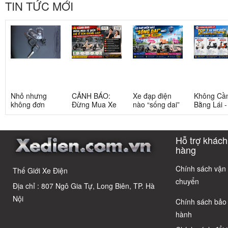
TIN TỨC MỚI
Nhỏ nhưng
CẢNH BÁO:
Xe đạp điện
Không Cầ
không đơn
Đừng Mua Xe
nào “sống dai”
Bằng Lái 
giản: Sự thật
Điện Chỉ Vì
nhất sau 5
3 Xe Đạp 
về xe điện cho
Xem Quảng
năm? Top này
Dưới 12 Tr
học sinh cấp 2
Cáo! 5 Bẫy
có câu trả lời
Cho Học S
Hỗ trợ khách
Phổ Biến Và Bí
Quyết Chọn Xe
hàng
Chuẩn Chỉnh
Chính sách vận
Thế Giới Xe Điện
chuyển
Địa chỉ : 807 Ngô Gia Tự, Long Biên, TP. Hà
Nội
Chính sách bảo
hành