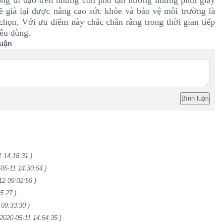
ng đi dạo trên những con phố tận hưởng những phút giây
ề già lại được nâng cao sức khỏe và bảo vệ môi trường là
chọn. Với ưu điểm này chắc chắn rằng trong thời gian tiếp
iêu dùng.
uận
1 14:18:31 )
-05-11 14:30:54 )
12 09:02:59 )
5:27 )
 09:33:30 )
(2020-05-11 14:54:35 )