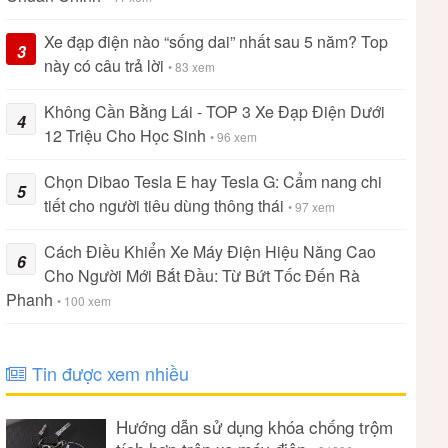
Xe đạp điện nào “sống dai” nhất sau 5 năm? Top
3
này có câu trả lời
• 83 xem
Không Cần Bằng Lái - TOP 3 Xe Đạp Điện Dưới
4
12 Triệu Cho Học Sinh
• 96 xem
Chọn Dibao Tesla E hay Tesla G: Cẩm nang chi
5
tiết cho người tiêu dùng thông thái
• 97 xem
Cách Điều Khiển Xe Máy Điện Hiệu Năng Cao
6
Cho Người Mới Bắt Đầu: Từ Bứt Tốc Đến Rà
Phanh
• 100 xem
Tin được xem nhiều
Hướng dẫn sử dụng khóa chống trộm