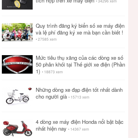
tích hợp trên xe máy điện
• 34296 xem
Quy trình đăng ký biển số xe máy điện
và lệ phí đăng ký xe mà bạn cần biết !
• 27585 xem
Mức tiêu thụ xăng của các dòng xe số
50 phân khối tại Thế giới xe điện (Phần
1)
• 18873 xem
Những dòng xe đạp điện tốt nhất dành
cho người già
• 15713 xem
4 dòng xe máy điện Honda nổi bật bậc
nhất hiện nay
• 14367 xem