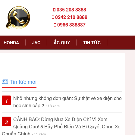
035 208 8888
0242 210 8888
0966 888887
HONDA
JVC
ẮC QUY
TIN TỨC
Tin tức mới
Nhỏ nhưng không đơn giản: Sự thật về xe điện cho
1
học sinh cấp 2
• 18 xem
CẢNH BÁO: Đừng Mua Xe Điện Chỉ Vì Xem
2
Quảng Cáo! 5 Bẫy Phổ Biến Và Bí Quyết Chọn Xe
Chuẩn Chỉnh
• 41 xem