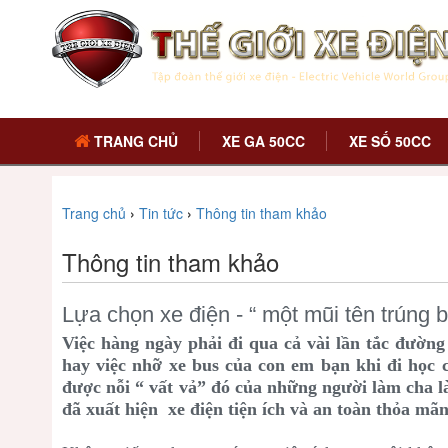
TRANG CHỦ
XE GA 50CC
XE SỐ 50CC
Trang chủ
›
Tin tức
›
Thông tin tham khảo
Thông tin tham khảo
Lựa chọn xe điện - “ một mũi tên trúng b
Việc hàng ngày phải đi qua cả vài lần tắc đường 
hay việc nhỡ xe bus của con em bạn khi đi học c
được nỗi “ vất vả” đó của những người làm cha 
đã xuất hiện xe điện tiện ích và an toàn thỏa mã