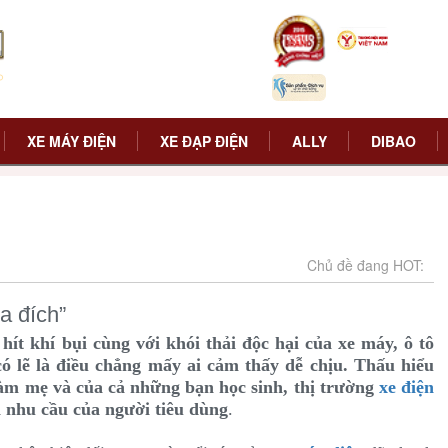
XE MÁY ĐIỆN
XE ĐẠP ĐIỆN
ALLY
DIBAO
Chủ đề đang HOT:
a đích”
hít khí bụi cùng với khói thải độc hại của xe máy, ô tô
ó lẽ là điều chẳng mấy ai cảm thấy dễ chịu. Thấu hiểu
làm mẹ và của cả những bạn học sinh, thị trường
xe điện
n nhu cầu của người tiêu dùng
.