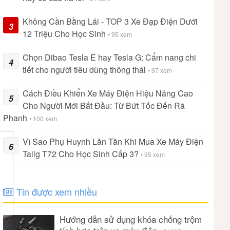
Không Cần Bằng Lái - TOP 3 Xe Đạp Điện Dưới
3
12 Triệu Cho Học Sinh
• 95 xem
Chọn Dibao Tesla E hay Tesla G: Cẩm nang chi
4
tiết cho người tiêu dùng thông thái
• 97 xem
Cách Điều Khiển Xe Máy Điện Hiệu Năng Cao
5
Cho Người Mới Bắt Đầu: Từ Bứt Tốc Đến Rà
Phanh
• 100 xem
Vì Sao Phụ Huynh Lăn Tăn Khi Mua Xe Máy Điện
6
Tailg T72 Cho Học Sinh Cấp 3?
• 95 xem
Tin được xem nhiều
Hướng dẫn sử dụng khóa chống trộm