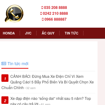
035 208 8888
0242 210 8888
0966 888887
HONDA
JVC
ẮC QUY
TIN TỨC
Tin tức mới
CẢNH BÁO: Đừng Mua Xe Điện Chỉ Vì Xem
1
Quảng Cáo! 5 Bẫy Phổ Biến Và Bí Quyết Chọn Xe
Chuẩn Chỉnh
• 32 xem
Xe đạp điện nào “sống dai” nhất sau 5 năm? Top
2
này có câu trả lời
• 81 xem