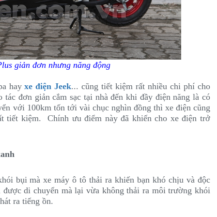
Plus giản đơn nhưng năng động
spa hay
xe điện Jeek
... cũng tiết kiệm rất nhiều chi phí cho
o tác đơn giản cắm sạc tại nhà đến khi đầy điện năng là có
yển với 100km tốn tới vài chục nghìn đồng thì xe điện cũng
rất tiết kiệm. Chính ưu điểm này đã khiến cho xe điện trở
xanh
khói bụi mà xe máy ô tô thải ra khiến bạn khó chịu và độc
ừa được di chuyển mà lại vừa không thải ra môi trường khói
hát ra tiếng ồn.