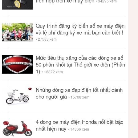
tích hợp trên xe máy điện
• 34295 xem
Quy trình đăng ký biển số xe máy điện
và lệ phí đăng ký xe mà bạn cần biết !
• 27583 xem
Mức tiêu thụ xăng của các dòng xe số
50 phân khối tại Thế giới xe điện (Phần
1)
• 18872 xem
Những dòng xe đạp điện tốt nhất dành
cho người già
• 15708 xem
4 dòng xe máy điện Honda nổi bật bậc
nhất hiện nay
• 14366 xem