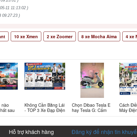
 09:25:01 )
05-11 11:13:02 )
 09:27:23 )
ant
10
xe Xmen
2
xe Zoomer
8
xe Mocha Aima
4
xe N
n nào
Không Cần Bằng Lái
Chọn Dibao Tesla E
Cách Điề
nhất sau
- TOP 3 Xe Đạp Điện
hay Tesla G: Cẩm
Máy Điệ
 này có
Dưới 12 Triệu Cho
nang chi tiết cho
Cao Cho
Học Sinh
người tiêu dùng
Bắt Đầu:
thông thái
Đến Rà 
Hỗ trợ khách hàng
Đăng ký để nhận tin khuy