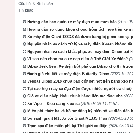
Câu hỏi & Bình luận.
Tin khác
Hướng dẫn bảo quản xe máy điện mùa mưa bão
(2020-05
Hướng dẫn sử dụng khóa chống trộm tích hợp trên xe m
Xe máy điện Giant 133DS đã được trang bị giảm xóc tại 
Nguyên nhân và cách xử lý xe máy điện X-men không tắt
Nguyên nhân và cách khắc phục xe máy điện Xmen bật k
Vì sao nên chọn mua xe đạp điện ở Thế Giới Xe Điện?
(2
Dibao Jeek New: Xe điện bứt phá của Dibao cho thị trườ
Đánh giá chi tiết xe máy điện Butterfly Dibao
(2020-10-27 
Vespas Dibao 2018 chưa bao giờ hết hot trên bảng xếp 
Tại sao hiện nay xe đạp điện được nhiều người ưa chuộ
Giá xe điện nhập khẩu chính hãng liên tục tăng nhẹ
(2020
Xe Viper - Kiểu dáng kiêu sa
(2015-07-09 14:34:57 )
Miễn phí chức bạ và hồ sơ đăng ký biển số xe điện đến h
So sánh giant M133S với Giant M133S Plus
(2020-05-13 08
Trạm sạc điện miễn phí tại Thế giới xe điện
(2020-05-13 0