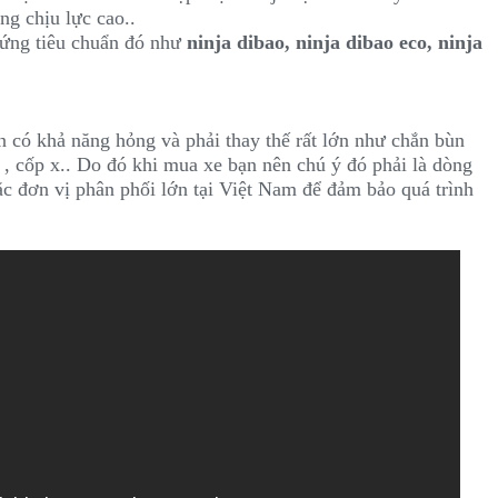
ng chịu lực cao..
 ứng tiêu chuẩn đó như
ninja dibao, ninja dibao eco, ninja
an có khả năng hỏng và phải thay thế rất lớn như chắn bùn
 , cốp x.. Do đó khi mua xe bạn nên chú ý đó phải là dòng
ặc đơn vị phân phối lớn tại Việt Nam để đảm bảo quá trình