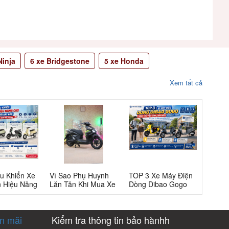
inja
6
xe Bridgestone
5
xe Honda
Xem tất cả
u Khiển Xe
Vì Sao Phụ Huynh
TOP 3 Xe Máy Điện
n Hiệu Năng
Lăn Tăn Khi Mua Xe
Dòng Dibao Gogo
 Người Mới
Máy Điện Tailg T72
Dành Cho Học Sinh,
 Từ Bứt Tốc
Cho Học Sinh Cấp
Sinh Viên Hot Nhất
Phanh
3?
2026
ến mãi
Kiểm tra thông tin bảo hànhh