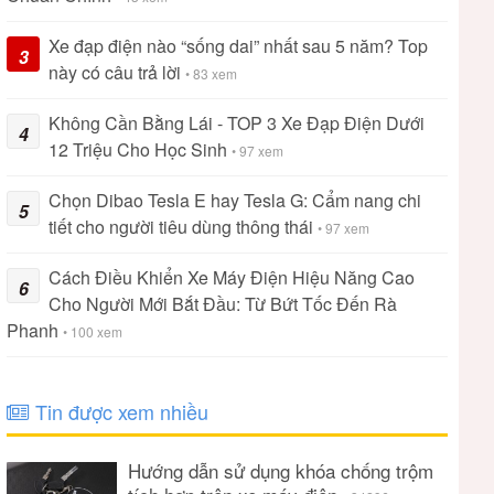
Xe đạp điện nào “sống dai” nhất sau 5 năm? Top
3
này có câu trả lời
• 83 xem
Không Cần Bằng Lái - TOP 3 Xe Đạp Điện Dưới
4
12 Triệu Cho Học Sinh
• 97 xem
Chọn Dibao Tesla E hay Tesla G: Cẩm nang chi
5
tiết cho người tiêu dùng thông thái
• 97 xem
Cách Điều Khiển Xe Máy Điện Hiệu Năng Cao
6
Cho Người Mới Bắt Đầu: Từ Bứt Tốc Đến Rà
Phanh
• 100 xem
Tin được xem nhiều
Hướng dẫn sử dụng khóa chống trộm