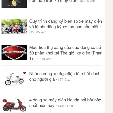
tích hợp trên xe máy điện
• 34296 xem
Quy trình đăng ký biển số xe máy điện
và lệ phí đăng ký xe mà bạn cần biết !
• 27585 xem
Mức tiêu thụ xăng của các dòng xe số
50 phân khối tại Thế giới xe điện (Phần
1)
• 18873 xem
Những dòng xe đạp điện tốt nhất dành
cho người già
• 15715 xem
4 dòng xe máy điện Honda nổi bật bậc
nhất hiện nay
• 14367 xem