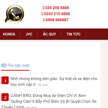
035 208 8888
0242 210 8888
0966 888887
HONDA
JVC
ẮC QUY
TIN TỨC
Tin tức mới
Nhỏ nhưng không đơn giản: Sự thật về xe điện cho
1
học sinh cấp 2
• 20 xem
CẢNH BÁO: Đừng Mua Xe Điện Chỉ Vì Xem
2
Quảng Cáo! 5 Bẫy Phổ Biến Và Bí Quyết Chọn Xe
Chuẩn Chỉnh
• 43 xem