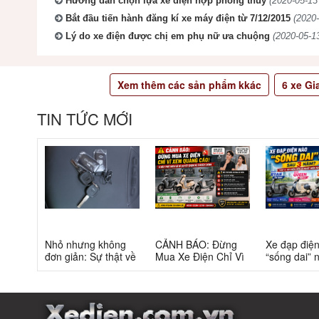
Hướng dẫn chọn lựa xe điện hợp phong thủy
(2020-05-13
Bắt đầu tiến hành đăng kí xe máy điện từ 7/12/2015
(2020-
Lý do xe điện được chị em phụ nữ ưa chuộng
(2020-05-13
Xem thêm các sản phẩm kkác
6
xe Gi
TIN TỨC MỚI
Nhỏ nhưng không
CẢNH BÁO: Đừng
Xe đạp điệ
đơn giản: Sự thật về
Mua Xe Điện Chỉ Vì
“sống dai” 
xe điện cho học sinh
Xem Quảng Cáo! 5
5 năm? Top
cấp 2
Bẫy Phổ Biến Và Bí
câu trả lời
Quyết Chọn Xe
Chuẩn Chỉnh