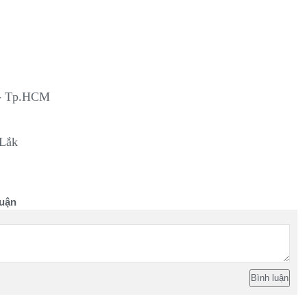
 - Tp.HCM
 Lắk
uận