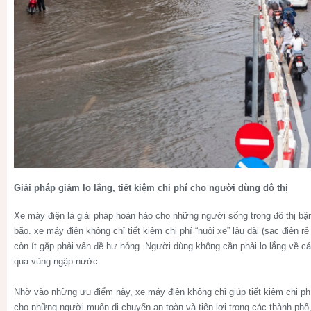
Giải pháp giảm lo lắng, tiết kiệm chi phí cho người dùng đô thị
Xe máy điện là giải pháp hoàn hảo cho những người sống trong đô thị bận
bão. xe máy điện không chỉ tiết kiệm chi phí “nuôi xe” lâu dài (sạc điện 
còn ít gặp phải vấn đề hư hỏng. Người dùng không cần phải lo lắng về cá
qua vùng ngập nước.
Nhờ vào những ưu điểm này, xe máy điện không chỉ giúp tiết kiệm chi ph
cho những người muốn di chuyển an toàn và tiện lợi trong các thành phố,