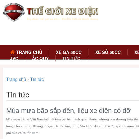
TRANG CHỦ
XE GA 50CC
XE SỐ 50CC
X
JVC
ẮC QUY
TIN TỨC
Trang chủ
›
Tin tức
Tin tức
Mùa mưa bão sắp đến, liệu xe điện có đỡ
Mùa mưa bão ở Việt Nam luôn đi kèm với hình ảnh quen thuộc: những con đường biến thàn
hàng chờ cứu hộ. Không ít người lái xe xăng từng “dở khóc dở cười” vì động cơ bị nước t
phí sửa chữa tốn kém.