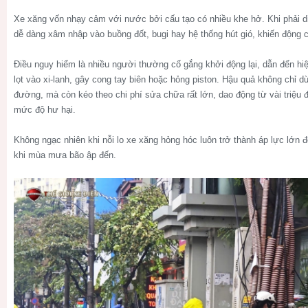
Xe xăng vốn nhạy cảm với nước bởi cấu tạo có nhiều khe hở. Khi phải 
dễ dàng xâm nhập vào buồng đốt, bugi hay hệ thống hút gió, khiến động cơ
Điều nguy hiểm là nhiều người thường cố gắng khởi động lại, dẫn đến hi
lọt vào xi-lanh, gây cong tay biên hoặc hỏng piston. Hậu quả không chỉ 
đường, mà còn kéo theo chi phí sửa chữa rất lớn, dao động từ vài triệu 
mức độ hư hại.
Không ngạc nhiên khi nỗi lo xe xăng hỏng hóc luôn trở thành áp lực lớn đ
khi mùa mưa bão ập đến.