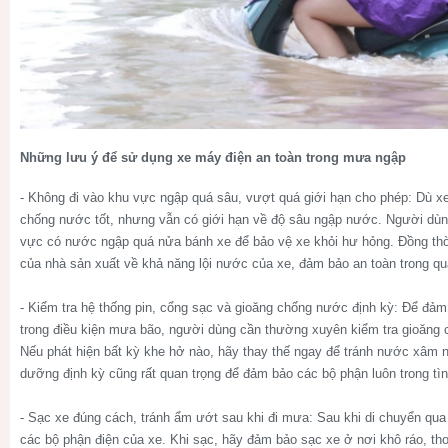
Những lưu ý để sử dụng xe máy điện an toàn trong mưa ngập
- Không đi vào khu vực ngập quá sâu, vượt quá giới hạn cho phép
: Dù x
chống nước tốt, nhưng vẫn có giới hạn về độ sâu ngập nước. Người dùn
vực có nước ngập quá nửa bánh xe để bảo vệ xe khỏi hư hỏng. Đồng thờ
của nhà sản xuất về khả năng lội nước của xe, đảm bảo an toàn trong quá
- Kiểm tra hệ thống pin, cổng sạc và gioăng chống nước định kỳ
: Để đảm
trong điều kiện mưa bão, người dùng cần thường xuyên kiểm tra gioăng 
Nếu phát hiện bất kỳ khe hở nào, hãy thay thế ngay để tránh nước xâm nh
dưỡng định kỳ cũng rất quan trọng để đảm bảo các bộ phận luôn trong tình
- Sạc xe đúng cách, tránh ẩm ướt sau khi đi mưa
: Sau khi di chuyển qu
các bộ phận điện của xe. Khi sạc, hãy đảm bảo sạc xe ở nơi khô ráo, th