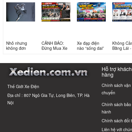
Nhỏ nhưng
CẢNH BÁO:
Xe đạp điện
Không Cầ
không đơn
Đừng Mua Xe
nào “sống dai”
Bằng Lái 
giản: Sự thật
Điện Chỉ Vì
nhất sau 5
3 Xe Đạp 
về xe điện cho
Xem Quảng
năm? Top này
Dưới 12 Tr
học sinh cấp 2
Cáo! 5 Bẫy
có câu trả lời
Cho Học S
Hỗ trợ khách
Phổ Biến Và Bí
Quyết Chọn Xe
hàng
Chuẩn Chỉnh
Chính sách vận
Thế Giới Xe Điện
chuyển
Địa chỉ : 807 Ngô Gia Tự, Long Biên, TP. Hà
Nội
Chính sách bảo
hành
Chính sách đổi 
Liên hệ với chún