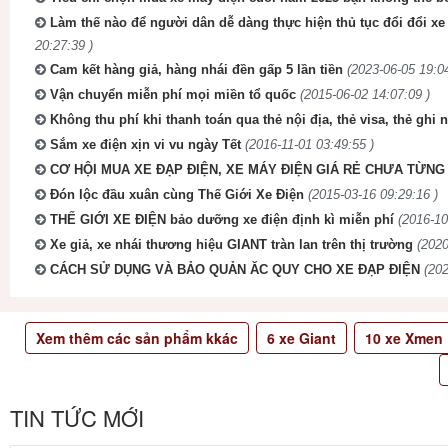
Làm thế nào để người dân dễ dàng thực hiện thủ tục đổi đổi x
20:27:39 )
Cam kết hàng giả, hàng nhái đền gấp 5 lần tiền
(2023-06-05 19:04
Vận chuyển miễn phí mọi miền tổ quốc
(2015-06-02 14:07:09 )
Không thu phí khi thanh toán qua thẻ nội địa, thẻ visa, thẻ ghi 
Sắm xe điện xịn vi vu ngày Tết
(2016-11-01 03:49:55 )
CƠ HỘI MUA XE ĐẠP ĐIỆN, XE MÁY ĐIỆN GIÁ RẺ CHƯA TỪNG 
Đón lộc đầu xuân cùng Thế Giới Xe Điện
(2015-03-16 09:29:16 )
THẾ GIỚI XE ĐIỆN bảo dưỡng xe điện định kì miễn phí
(2016-10
Xe giả, xe nhái thương hiệu GIANT tràn lan trên thị trường
(2020
CÁCH SỬ DỤNG VÀ BẢO QUẢN ĂC QUY CHO XE ĐẠP ĐIỆN
(202
Xem thêm các sản phẩm kkác
6
xe Giant
10
xe Xmen
TIN TỨC MỚI