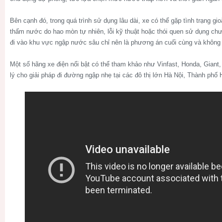
Bên cạnh đó, trong quá trình sử dụng lâu dài, xe có thể gặp tình trạng gio
thấm nước do hao mòn tự nhiên, lỗi kỹ thuật hoặc thói quen sử dụng chư
đi vào khu vực ngập nước sâu chỉ nên là phương án cuối cùng và không 
Một số hãng xe điện nổi bật có thể tham khảo như
Vinfast, Honda, Giant,
lý cho giải pháp đi đường ngập nhẹ tại các đô thị lớn Hà Nội, Thành phố 