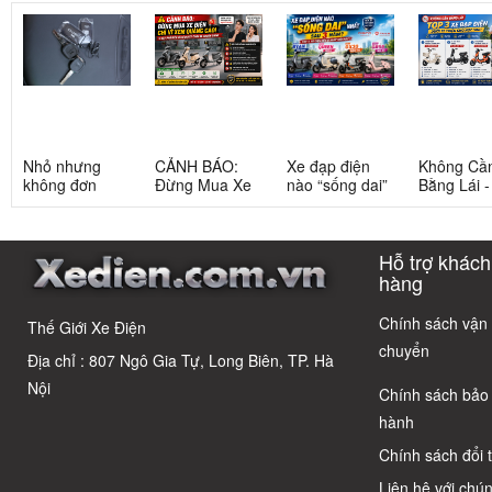
Nhỏ nhưng
CẢNH BÁO:
Xe đạp điện
Không Cầ
không đơn
Đừng Mua Xe
nào “sống dai”
Bằng Lái 
giản: Sự thật
Điện Chỉ Vì
nhất sau 5
3 Xe Đạp 
về xe điện cho
Xem Quảng
năm? Top này
Dưới 12 Tr
học sinh cấp 2
Cáo! 5 Bẫy
có câu trả lời
Cho Học S
Hỗ trợ khách
Phổ Biến Và Bí
Quyết Chọn Xe
hàng
Chuẩn Chỉnh
Chính sách vận
Thế Giới Xe Điện
chuyển
Địa chỉ : 807 Ngô Gia Tự, Long Biên, TP. Hà
Nội
Chính sách bảo
hành
Chính sách đổi 
Liên hệ với chún