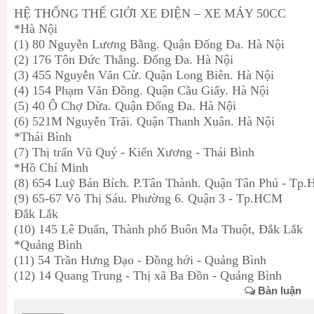
HỆ THỐNG THẾ GIỚI XE ĐIỆN – XE MÁY 50CC
*Hà Nội
(1) 80 Nguyễn Lương Bằng. Quận Đống Đa. Hà Nội
(2) 176 Tôn Đức Thắng. Đống Đa. Hà Nội
(3) 455 Nguyễn Văn Cừ. Quận Long Biên. Hà Nội
(4) 154 Phạm Văn Đồng. Quận Cầu Giấy. Hà Nội
(5) 40 Ô Chợ Dừa. Quận Đống Đa. Hà Nội
(6) 521M Nguyễn Trãi. Quận Thanh Xuân. Hà Nội
*Thái Bình
(7) Thị trấn Vũ Quý - Kiến Xương - Thái Bình
*Hồ Chí Minh
(8) 654 Luỹ Bán Bích. P.Tân Thành. Quận Tân Phú - Tp
(9) 65-67 Võ Thị Sáu. Phường 6. Quận 3 - Tp.HCM
Đắk Lắk
(10) 145 Lê Duẩn, Thành phố Buôn Ma Thuột, Đắk Lắk
*Quảng Bình
(11) 54 Trần Hưng Đạo - Đồng hới - Quảng Bình
(12) 14 Quang Trung - Thị xã Ba Đồn - Quảng Bình
Bàn luận