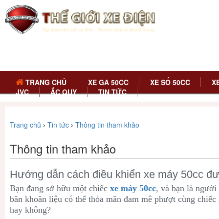
TRANG CHỦ
XE GA 50CC
XE SỐ 50CC
X
JVC
ẮC QUY
TIN TỨC
Trang chủ
›
Tin tức
›
Thông tin tham khảo
Thông tin tham khảo
Hướng dẫn cách điều khiển xe máy 50cc đư
Bạn đang sở hữu một chiếc
xe máy 50cc
, và bạn là người
băn khoăn liệu có thể thỏa mãn đam mê phượt cùng chiếc
hay không?