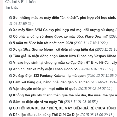
Câu hỏi & Bình luận.
Tin khác
Soi những mẫu xe máy điện "ăn khách", phù hợp với học sinh, 
11-06 17:59:22 )
Xe máy 50cc SYM Galaxy phù hợp với mọi đối tượng sử dụng
(
Có phải ai cũng sử dụng được xe máy 50cc Wave Dealim?
(2020
5 mẫu xe 50cc bán tốt nhất năm 2020
(2020-11-17 16:31:22 )
Xe ga 50cc Giorno Mono - cổ điển nhưng hiện đại
(2020-11-21 18
Tầm giá 16 triệu đồng chọn Xmen New Dibao hay Vespas Dibao
Vì sao học sinh lại chuộng mẫu xe đạp điện HT Bike H9 đến vậ
Ảnh chi tiết xe máy điện Dibao Gogo SS
(2020-11-30 18:19:55 )
Xe đạp điện 133 Fantasy Katana - lạ mà quen
(2020-12-02 11:05:0
Cam kết hàng giả, hàng nhái đền gấp 5 lần tiền
(2023-06-05 19:04
Vận chuyển miễn phí mọi miền tổ quốc
(2015-06-02 14:07:09 )
Không thu phí khi thanh toán qua thẻ nội địa, thẻ visa, thẻ ghi 
Sắm xe điện xịn vi vu ngày Tết
(2016-11-01 03:49:55 )
CƠ HỘI MUA XE ĐẠP ĐIỆN, XE MÁY ĐIỆN GIÁ RẺ CHƯA TỪNG 
Đón lộc đầu xuân cùng Thế Giới Xe Điện
(2015-03-16 09:29:16 )