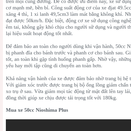
trên mọi cung đường. Để có được ưu điểm này, xe sử dụn
cơ mạnh mẽ, bền bỉ. Công suất động cơ của xe đjat 49.5c
x
ăng 4 thì, 1 xi lanh 49,5cm3 làm mát bằng không khí. N
đạt được 50km/h. Đặc biệt, động cơ xe sử dụng công nghệ
êm tai, không gây khó chịu cho người sử dụng và người t
lại hiệu suất hoạt động tốt nhất.
Để đảm bảo an toàn cho người dùng khi vận hành,
50cc N
bị phanh đĩa cho bánh trước và phanh cơ cho bánh sau. G
tốt, an toàn khi gặp tình huống phanh gấp. Nhờ vậy, những
yếu hay mới tập cũng di chuyển an toàn hơn.
Khả năng vận hành của xe được đảm bảo nhờ trang bị hệ 
Với giảm xóc trước được trang bị bộ ống lồng giảm chấn t
xo trụ ở sau. Vừa giảm mọi tác động từ mặt đất lên tay lái
đồng thời giúp xe chịu được tải trọng tốt với 180kg.
Mua xe 50cc Nioshima Plus