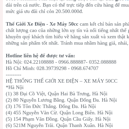
dài trên cả nước. Bạn có thể trực tiếp đến cửa hàng để m
mức giá ưu đãi chỉ cỏn 20.500.000đ.
Thế Giới Xe Điện - Xe Máy 50cc
cam kết chỉ bán sản ph
chất lượng cao của những lớn uy tín và nổi tiếng nhất thế 
khuyên quý khách tìm hiểu về hãng sản xuất và xem thật
những sản phẩm tốt nhất. Tránh mua nhầm hàng giả, nhái,
Hotline liên hệ để được tư vấn:
Hà Nội: 024.22108888 - 0966.888887- 0352.088888
Hồ Chí Minh: 028.39739298 - 0968.674707
---------
HỆ THỐNG THẾ GIỚI XE ĐIỆN – XE MÁY 50CC
*Hà Nội
(1) 38 Đại Cồ Việt, Quận Hai Bà Trưng, Hà Nội
(2) 80 Nguyễn Lương Bằng. Quận Đống Đa. Hà Nội
(3) 176 Tôn Đức Thắng. Đống Đa. Hà Nội
(4) 455 Nguyễn Văn Cừ. Quận Long Biên. Hà Nội
(5) 154 Phạm Văn Đồng. Quận Cầu Giấy. Hà Nội
(6) 521M Nguyễn Trãi. Quận Thanh Xuân. Hà Nội