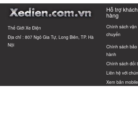
học sinh cấp 2
Cáo! 5 Bẫy
có câu trả lời
Cho Học S
Hỗ trợ khách
Phổ Biến Và Bí
Quyết Chọn Xe
hàng
Chuẩn Chỉnh
Chính sách vận
Thế Giới Xe Điện
chuyển
Địa chỉ : 807 Ngô Gia Tự, Long Biên, TP. Hà
Nội
Chính sách bảo
hành
Chính sách đổi 
Liên hệ với chún
Xem bản mobil