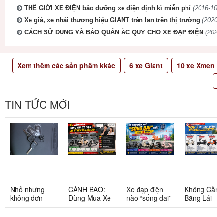
THẾ GIỚI XE ĐIỆN bảo dưỡng xe điện định kì miễn phí
(2016-10
Xe giả, xe nhái thương hiệu GIANT tràn lan trên thị trường
(2020
CÁCH SỬ DỤNG VÀ BẢO QUẢN ĂC QUY CHO XE ĐẠP ĐIỆN
(202
Xem thêm các sản phẩm kkác
6
xe Giant
10
xe Xmen
TIN TỨC MỚI
Nhỏ nhưng
CẢNH BÁO:
Xe đạp điện
Không Cầ
không đơn
Đừng Mua Xe
nào “sống dai”
Bằng Lái 
giản: Sự thật
Điện Chỉ Vì
nhất sau 5
3 Xe Đạp 
về xe điện cho
Xem Quảng
năm? Top này
Dưới 12 Tr