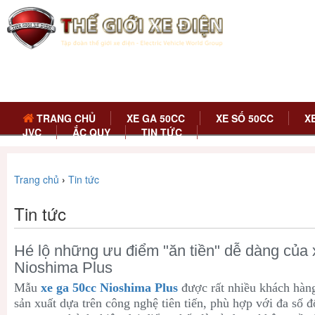
TRANG CHỦ
XE GA 50CC
XE SỐ 50CC
X
JVC
ẮC QUY
TIN TỨC
Trang chủ
›
Tin tức
Tin tức
Hé lộ những ưu điểm "ăn tiền" dễ dàng của 
Nioshima Plus
Mẫu
xe ga 50cc Nioshima Plus
được rất nhiều khách hàn
sản xuất dựa trên công nghệ tiên tiến, phù hợp với đa số 