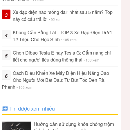
Xe đạp điện nào “sống dai” nhất sau 5 năm? Top
3
này có câu trả lời
• 92 xem
Không Cần Bằng Lái - TOP 3 Xe Đạp Điện Dưới
4
12 Triệu Cho Học Sinh
• 105 xem
Chọn Dibao Tesla E hay Tesla G: Cẩm nang chi
5
tiết cho người tiêu dùng thông thái
• 103 xem
Cách Điều Khiển Xe Máy Điện Hiệu Năng Cao
6
Cho Người Mới Bắt Đầu: Từ Bứt Tốc Đến Rà
Phanh
• 105 xem
Tin được xem nhiều
Hướng dẫn sử dụng khóa chống trộm