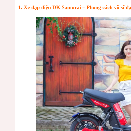
1. Xe đạp điện DK Samurai – Phong cách võ sĩ đ