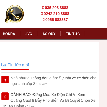
035 208 8888
0242 210 8888
0966 888887
HONDA
JVC
ẮC QUY
TIN TỨC
Tin tức mới
Nhỏ nhưng không đơn giản: Sự thật về xe điện cho
1
học sinh cấp 2
• 36 xem
CẢNH BÁO: Đừng Mua Xe Điện Chỉ Vì Xem
2
Quảng Cáo! 5 Bẫy Phổ Biến Và Bí Quyết Chọn Xe
Chuẩn Chỉnh
• 51 xem