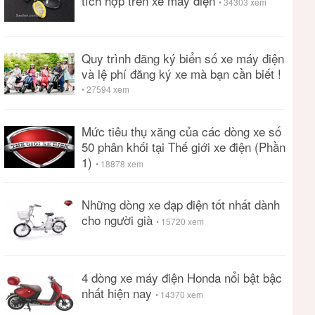
tích hợp trên xe máy điện
• 34303 xem
Quy trình đăng ký biển số xe máy điện
và lệ phí đăng ký xe mà bạn cần biết !
• 27594 xem
Mức tiêu thụ xăng của các dòng xe số
50 phân khối tại Thế giới xe điện (Phần
1)
• 18878 xem
Những dòng xe đạp điện tốt nhất dành
cho người già
• 15720 xem
4 dòng xe máy điện Honda nổi bật bậc
nhất hiện nay
• 14370 xem