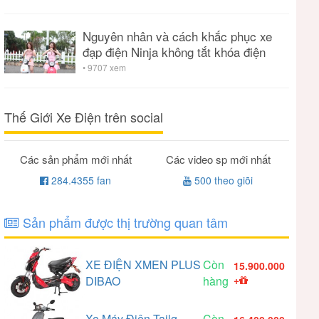
Nguyên nhân và cách khắc phục xe
đạp điện Ninja không tắt khóa điện
• 9707 xem
Thế Giới Xe Điện trên social
Các sản phẩm mới nhất
Các video sp mới nhất
284.4355 fan
500 theo giõi
Sản phẩm được thị trường quan tâm
XE ĐIỆN XMEN PLUS
Còn
15.900.000
DIBAO
hàng
+
Xe Máy Điện Tailg
Còn