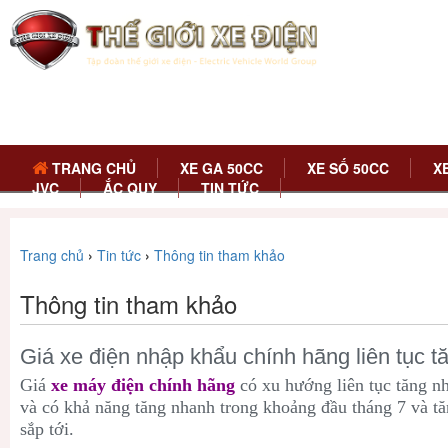
TRANG CHỦ
XE GA 50CC
XE SỐ 50CC
X
JVC
ẮC QUY
TIN TỨC
Trang chủ
›
Tin tức
›
Thông tin tham khảo
Thông tin tham khảo
Giá xe điện nhập khẩu chính hãng liên tục t
Giá
xe máy
điện
chính hãng
có xu hướng liên tục tăng nh
và có khả năng tăng nhanh trong khoảng đầu tháng 7 và tă
sắp tới.