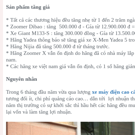
Sản phẩm tăng giá
* Tất cả các thương hiệu đều tăng nhẹ từ 1 đến 2 trăm ngàn
* Zoomer Dibao : tăng 500.000 đ - Gía từ 12.900.000 đ =
* Xe Giant M133-S : tăng 300.000 đồng - Gía từ 13.500.0
* Hãng Yadea thông báo sẽ tăng giá xe X-Men Yadea 5 tro
* Hãng Nijia đã tăng 500.000 đ từ tháng trước.
* Hãng Zoomer X vẫn ổn định do hãng đã có nhà máy lắp r
nam.
* Các hãng xe việt nam giá vẫn ổn định, có 1 số hãng giả
Nguyên nhân
Trong 6 tháng đầu năm vừa qua lượng
xe máy điện cao c
tương đối ít, chi phí quảng cáo cao… dẫn tới lợi nhuận t
năm thị trường có sự khởi sắc thì hầu hết các hãng đều mu
lại vốn và làm tăng lợi nhuận.