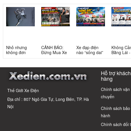
Nhỏ nhưng
CẢNH BÁO:
Xe đạp điện
Không Cầ
không đơn
Đừng Mua Xe
nào “sống dai”
Bằng Lái 
giản: Sự thật
Điện Chỉ Vì
nhất sau 5
3 Xe Đạp 
về xe điện cho
Xem Quảng
năm? Top này
Dưới 12 Tr
học sinh cấp 2
Cáo! 5 Bẫy
có câu trả lời
Cho Học S
Hỗ trợ khách
Phổ Biến Và Bí
Quyết Chọn Xe
hàng
Chuẩn Chỉnh
Chính sách vận
Thế Giới Xe Điện
chuyển
Địa chỉ : 807 Ngô Gia Tự, Long Biên, TP. Hà
Nội
Chính sách bảo
hành
Chính sách đổi 