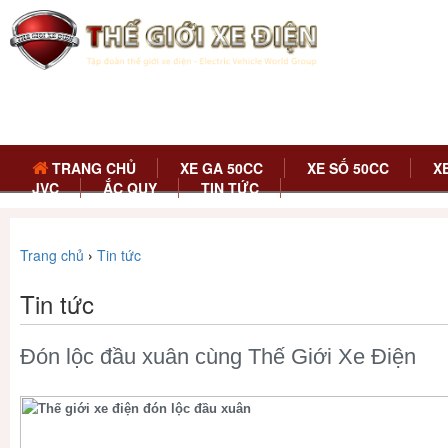
TRANG CHỦ
XE GA 50CC
XE SỐ 50CC
X
JVC
ẮC QUY
TIN TỨC
Trang chủ
›
Tin tức
Tin tức
Đón lộc đầu xuân cùng Thế Giới Xe Điện