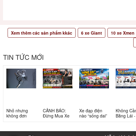
Xem thêm các sản phẩm kkác
6
xe Giant
10
xe Xmen
TIN TỨC MỚI
Nhỏ nhưng
CẢNH BÁO:
Xe đạp điện
Không Cầ
không đơn
Đừng Mua Xe
nào “sống dai”
Bằng Lái 
giản: Sự thật
Điện Chỉ Vì
nhất sau 5
3 Xe Đạp 
về xe điện cho
Xem Quảng
năm? Top này
Dưới 12 Tr
học sinh cấp 2
Cáo! 5 Bẫy
có câu trả lời
Cho Học S