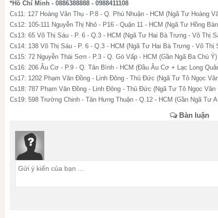
*Hồ Chí Minh - 0886388888 - 0988411108
Cs11: 127 Hoàng Văn Thụ - P.8 - Q. Phú Nhuận - HCM (Ngã Tư Hoàng V
Cs12: 105-111 Nguyễn Thị Nhỏ - P16 - Quận 11 - HCM (Ngã Tư Hồng Bàn
Cs13: 65 Võ Thị Sáu - P. 6 - Q.3 - HCM (Ngã Tư Hai Bà Trưng - Võ Thị S
Cs14: 138 Võ Thị Sáu - P. 6 - Q.3 - HCM (Ngã Tư Hai Bà Trưng - Võ Thị 
Cs15: 72 Nguyễn Thái Sơn - P.3 - Q. Gò Vấp - HCM (Gần Ngã Ba Chú Ý)
Cs16: 206 Âu Cơ - P.9 - Q. Tân Bình - HCM (Đầu Âu Cơ + Lạc Long Quâ
Cs17: 1202 Phạm Văn Đồng - Linh Đông - Thủ Đức (Ngã Tư Tô Ngọc Vâ
Cs18: 787 Phạm Văn Đồng - Linh Đông - Thủ Đức (Ngã Tư Tô Ngọc Vân
Cs19: 598 Trường Chinh - Tân Hưng Thuận - Q.12 - HCM (Gần Ngã Tư 
Bàn luận