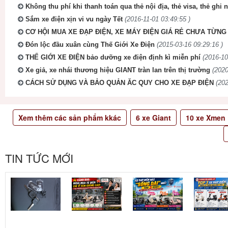
Không thu phí khi thanh toán qua thẻ nội địa, thẻ visa, thẻ ghi 
Sắm xe điện xịn vi vu ngày Tết
(2016-11-01 03:49:55 )
CƠ HỘI MUA XE ĐẠP ĐIỆN, XE MÁY ĐIỆN GIÁ RẺ CHƯA TỪNG 
Đón lộc đầu xuân cùng Thế Giới Xe Điện
(2015-03-16 09:29:16 )
THẾ GIỚI XE ĐIỆN bảo dưỡng xe điện định kì miễn phí
(2016-10
Xe giả, xe nhái thương hiệu GIANT tràn lan trên thị trường
(2020
CÁCH SỬ DỤNG VÀ BẢO QUẢN ĂC QUY CHO XE ĐẠP ĐIỆN
(202
Xem thêm các sản phẩm kkác
6
xe Giant
10
xe Xmen
TIN TỨC MỚI