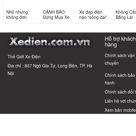
Nhỏ nhưng
CẢNH BÁO:
Xe đạp điện
Không Cầ
không đơn
Đừng Mua Xe
nào “sống dai”
Bằng Lái 
giản: Sự thật
Điện Chỉ Vì
nhất sau 5
3 Xe Đạp 
về xe điện cho
Xem Quảng
năm? Top này
Dưới 12 Tr
học sinh cấp 2
Cáo! 5 Bẫy
có câu trả lời
Cho Học S
Hỗ trợ khách
Phổ Biến Và Bí
Quyết Chọn Xe
hàng
Chuẩn Chỉnh
Chính sách vận
Thế Giới Xe Điện
chuyển
Địa chỉ : 807 Ngô Gia Tự, Long Biên, TP. Hà
Nội
Chính sách bảo
hành
Chính sách đổi 
Liên hệ với chún
Xem bản mobil