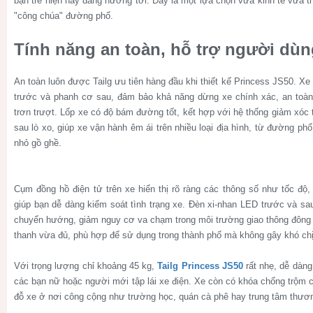
bạn trẻ hiện nay đang hướng tới. Đây là một lựa chọn vừa kinh tế vừa t
"công chúa" đường phố.
Tính năng an toàn, hỗ trợ người dùn
An toàn luôn được Tailg ưu tiên hàng đầu khi thiết kế Princess JS50. Xe
trước và phanh cơ sau, đảm bảo khả năng dừng xe chính xác, an toàn
trơn trượt. Lốp xe có độ bám đường tốt, kết hợp với hệ thống giảm xóc
sau lò xo, giúp xe vận hành êm ái trên nhiều loại địa hình, từ đường 
nhỏ gồ ghề.
Cụm đồng hồ điện tử trên xe hiển thị rõ ràng các thông số như tốc độ
giúp bạn dễ dàng kiểm soát tình trạng xe. Đèn xi-nhan LED trước và sau
chuyển hướng, giảm nguy cơ va chạm trong môi trường giao thông đông 
thanh vừa đủ, phù hợp để sử dụng trong thành phố mà không gây khó chị
Với trọng lượng chỉ khoảng 45 kg,
Tailg Princess JS50
rất nhẹ, dễ dàng
các bạn nữ hoặc người mới tập lái xe điện. Xe còn có khóa chống trộm 
đỗ xe ở nơi công cộng như trường học, quán cà phê hay trung tâm thươ