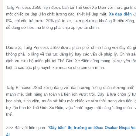
Tailg Princess JS50 hiện được bán tại Thế Giới Xe Điện với mức giá khoả
một chiếc xe đạp điện chất lượng cao, thiết kế đẹp mắt.
Xe đạp điện
đi
0%, chỉ cần trả trước 20% giá trị xe, tương đương khoảng 3 triệu đồng, 
dễ dàng sở hữu mà không phải chịu áp lực tài chính.
Đặc biệt, Tailg Princess JS50 được phân phối chính hãng với đầy đủ 
không phải lo lắng về thủ tục đăng ký hay các vấn đề pháp lý. Chính s
dịch vụ cứu hộ miễn phí tại Thế Giới Xe Điện cũng mang lại sự yên tâ
biệt là các bậc phụ huynh khi mua xe cho con em mình.
Tailg Princess JS50 xứng đáng với danh xưng "công chúa đường phố" 
mạnh mẽ, tính năng an toàn và tiện ích vượt trội. Đây là lựa chọn lý t
học sinh, sinh viên, muốn sở hữu một chiếc xe vừa thời trang vừa tiện l
trợ tận tình từ Thế Giới Xe Điện, việc "rinh" ngay một nàng "công chúa"
thế.
>>> Bài viết liên quan:
"Gây bão" thị trường xe 50cc: Osakar Nispa Ve
Z!