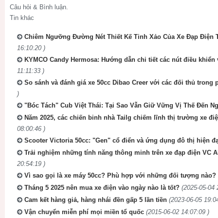
Câu hỏi & Bình luận.
Tin khác
Chiêm Ngưỡng Đường Nét Thiết Kế Tinh Xảo Của Xe Đạp Điện T
16:10:20 )
KYMCO Candy Hermosa: Hướng dẫn chi tiết các nút điều khiển 
11:11:33 )
So sánh và đánh giá xe 50cc Dibao Creer với các đối thủ trong
)
"Bóc Tách" Cub Việt Thái: Tại Sao Vẫn Giữ Vững Vị Thế Đến N
Năm 2025, các chiến binh nhà Tailg chiếm lĩnh thị trường xe đi
08:00:46 )
Scooter Victoria 50cc: "Gen" cổ điển và ứng dụng đô thị hiện đạ
Trải nghiệm những tính năng thông minh trên xe đạp điện VC A
20:54:19 )
Vì sao gọi là xe máy 50cc? Phù hợp với những đối tượng nào?
Tháng 5 2025 nên mua xe điện vào ngày nào là tốt?
(2025-05-04 
Cam kết hàng giả, hàng nhái đền gấp 5 lần tiền
(2023-06-05 19:04
Vận chuyển miễn phí mọi miền tổ quốc
(2015-06-02 14:07:09 )