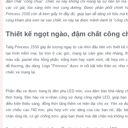
đậm chất "công chúa", chiếc xe này không chỉ mang lại sự tiện lợi mà c
các cô gái, tỏa sáng trên mọi cung đường. Được phân phối chính hã
Princess JS50 còn đi kèm giấy tờ đầy đủ, giúp bạn dễ dàng sở hữu mà kh
cùng khám phá xem tại sao chiếc xe này lại được mệnh danh là "công c
Thiết kế ngọt ngào, đậm chất công c
Tailg Princess JS50 gây ấn tượng ngay từ cái nhìn đầu tiên với thiết kế
tạo hình mềm mại, bo tròn ở các góc, mang lại cảm giác nhẹ nhàng, th
màu sắc pastel như hồng phấn, trắng kem hay xanh mint, rất hợp với 
dễ thương, dịu dàng. Logo "Princess" được in nổi bật trên thân xe, như
chiếc xe mang lại.
Phần đầu xe được trang bị đèn pha LED tròn, vừa đảm bảo khả năng ch
thời trang. Đèn hậu và xi-nhan cũng sử dụng công nghệ LED, giúp bạn 
điều kiện thiếu sáng, đồng thời tăng thêm vẻ hiện đại cho xe. Yên xe đ
với chiều cao 740 mm, phù hợp với vóc dáng của các bạn nữ, đặc biệt
chân rộng rãi, có gờ chống trơn, giúp bạn thoải mái đặt chân mà không lo