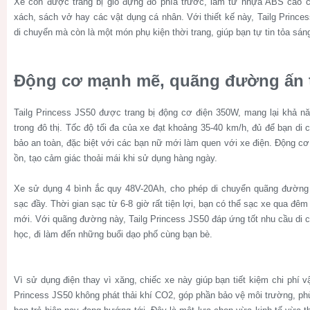
Xe còn được trang bị giỏ đựng đồ phía trước, làm từ nhựa ABS cao cấp
xách, sách vở hay các vật dụng cá nhân. Với thiết kế này, Tailg Prince
di chuyển mà còn là một món phụ kiện thời trang, giúp bạn tự tin tỏa sáng
Động cơ mạnh mẽ, quãng đường ấn
Tailg Princess JS50 được trang bị động cơ điện 350W, mang lại khả n
trong đô thị. Tốc độ tối đa của xe đạt khoảng 35-40 km/h, đủ để bạn d
bảo an toàn, đặc biệt với các bạn nữ mới làm quen với xe điện. Động cơ
ồn, tạo cảm giác thoải mái khi sử dụng hàng ngày.
Xe sử dụng 4 bình ắc quy 48V-20Ah, cho phép di chuyển quãng đường 
sạc đầy. Thời gian sạc từ 6-8 giờ rất tiện lợi, bạn có thể sạc xe qua đê
mới. Với quãng đường này, Tailg Princess JS50 đáp ứng tốt nhu cầu di ch
học, đi làm đến những buổi dạo phố cùng bạn bè.
Vì sử dụng điện thay vì xăng, chiếc xe này giúp bạn tiết kiệm chi phí 
Princess JS50 không phát thải khí CO2, góp phần bảo vệ môi trường, ph