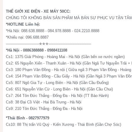
THẾ GIỚI XE ĐIỆN - XE MÁY 50CC:
CHÚNG TÔI KHÔNG BÁN SẢN PHẨM MÀ BÁN SỰ PHỤC VỤ TẬN TÂM
*HOTLINE Liên hệ:
*Hà Nội: 088.638.8888 - 084.978.8888 - 024.2210.8888
*Khiếu nại: 096.688.8887
----------------------------✯✯✯------------------------------------
*Hà Nội - 0886388888 - 0988411108
Cs1: 1375 Giải Phóng - Hoàng Mai - Hà Nội (Gần bến xe nước ngầm)
Cs2: 65 Nguyễn Xiển - Thanh Xuân - Hà Nội (Gần Ngã Tư Nguyễn Trãi +
Cs3: 180 Phạm Văn Đồng - Hà nội ( Giữa ngã 3 Phạm Văn Đồng - Hoàng 
Cs4: 154 Phạm Văn Đồng - Cầu Giấy - Hà Nội (Gần Ngã 3 Phạm Văn Đồn
Cs5: 807 Ngô Gia Tự - Long Biên - Hà Nội (Gần Cầu Đuống)
Cs6: 651 Nguyễn Văn Cừ - Long Biên - Hà Nội (Gần Cầu Chui)
Cs7: 264 Tôn Đức Thắng - Đống Đa - Hà Nội (TT Bảo Hành)
Cs8: 38 Đại Cồ Việt - Hai Bà Trưng - Hà Nội
Cs9: 210 Tôn Đức Thắng - Đống Đa - Hà Nội
*Thái Bình - 0827977979
Cs10: 88 Thị trấn Vũ Quý - Kiến Xương - Thái Bình (Gần Chợ Sóc)