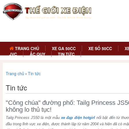
TRANG CHỦ
XE GA 50CC
XE SỐ 50CC
X
JVC
ẮC QUY
TIN TỨC
Trang chủ
›
Tin tức
Tin tức
"Công chúa" đường phố: Tailg Princess JS50
không lo thủ tục!
Tailg Princess JS50 là một mẫu
xe đạp điện hotgirl
nổi bật đến từ thươ
đầu trong lĩnh vực xe điện, được thành lập từ năm 2004 và hiện đã có mặt 