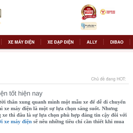
XE MÁY ĐIỆN
XE ĐẠP ĐIỆN
ALLY
DIBAO
Chủ đề đang HOT:
ện tốt hiện nay
ời thân xung quanh mình một mẫu xe để dễ di chuyển
hì xe máy điện là một sự lựa chọn sáng suốt. Nhưng
xe thì đâu là sự lựa chọn phù hợp đáng tin cậy đôi với
ới xe máy điện
sẽ nêu những tiêu chí cần thiết khi mua