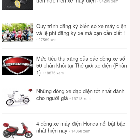
tích hợp trên xe máy điện
• 34299 xem
Quy trình đăng ký biển số xe máy điện
và lệ phí đăng ký xe mà bạn cần biết !
• 27589 xem
Mức tiêu thụ xăng của các dòng xe số
50 phân khối tại Thế giới xe điện (Phần
1)
• 18876 xem
Những dòng xe đạp điện tốt nhất dành
cho người già
• 15718 xem
4 dòng xe máy điện Honda nổi bật bậc
nhất hiện nay
• 14368 xem