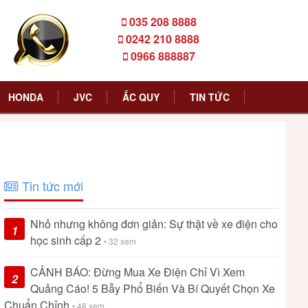
035 208 8888
0242 210 8888
0966 888887
HONDA
JVC
ẮC QUY
TIN TỨC
Tin tức mới
Nhỏ nhưng không đơn giản: Sự thật về xe điện cho
1
học sinh cấp 2
• 32 xem
CẢNH BÁO: Đừng Mua Xe Điện Chỉ Vì Xem
2
Quảng Cáo! 5 Bẫy Phổ Biến Và Bí Quyết Chọn Xe
Chuẩn Chỉnh
• 48 xem