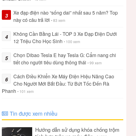
Xe đạp điện nào “sống dai” nhất sau 5 năm? Top
3
này có câu trả lời
• 83 xem
Không Cần Bằng Lái - TOP 3 Xe Đạp Điện Dưới
4
12 Triệu Cho Học Sinh
• 100 xem
Chọn Dibao Tesla E hay Tesla G: Cẩm nang chi
5
tiết cho người tiêu dùng thông thái
• 99 xem
Cách Điều Khiển Xe Máy Điện Hiệu Năng Cao
6
Cho Người Mới Bắt Đầu: Từ Bứt Tốc Đến Rà
Phanh
• 101 xem
Tin được xem nhiều
Hướng dẫn sử dụng khóa chống trộm