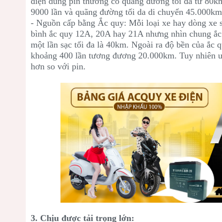
điện dùng pin thường có quãng đường tối đa từ 80km
9000 lần và quãng đường tối da di chuyển 45.000km
- Nguồn cấp bằng Ắc quy: Mỗi loại xe hay dòng xe 
bình ắc quy 12A, 20A hay 21A nhưng nhìn chung ắc
một lần sạc tối đa là 40km. Ngoài ra độ bền của ắc
khoảng 400 lần tương đương 20.000km. Tuy nhiên ưu
hơn so với pin.
3. Chịu được tải trọng lớn: