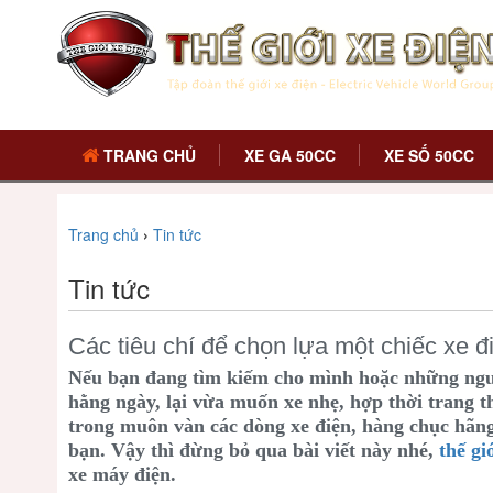
TRANG CHỦ
XE GA 50CC
XE SỐ 50CC
Trang chủ
›
Tin tức
Tin tức
Các tiêu chí để chọn lựa một chiếc xe đi
Nếu bạn đang tìm kiếm cho mình hoặc những ngư
hằng ngày, lại vừa muốn xe nhẹ, hợp thời trang t
trong muôn vàn các dòng xe điện, hàng chục hãng 
bạn. Vậy thì đừng bỏ qua bài viết này nhé,
thế gi
xe máy điện.