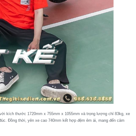
, với kích thước 1720mm x 755mm x 1055mm và trọng lượng chỉ 83kg, xe
 đúc. Đồng thời, yên xe cao 740mm kết hợp đệm êm ái, mang đến cảm