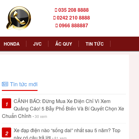
035 208 8888
0242 210 8888
0966 888887
HONDA
JVC
ẮC QUY
TIN TỨC
Tin tức mới
CẢNH BÁO: Đừng Mua Xe Điện Chỉ Vì Xem
1
Quảng Cáo! 5 Bẫy Phổ Biến Và Bí Quyết Chọn Xe
Chuẩn Chỉnh
• 30 xem
Xe đạp điện nào “sống dai” nhất sau 5 năm? Top
2
này có câu trả lời
• 81 xem