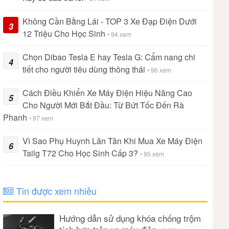
Không Cần Bằng Lái - TOP 3 Xe Đạp Điện Dưới
3
12 Triệu Cho Học Sinh
• 94 xem
Chọn Dibao Tesla E hay Tesla G: Cẩm nang chi
4
tiết cho người tiêu dùng thông thái
• 96 xem
Cách Điều Khiển Xe Máy Điện Hiệu Năng Cao
5
Cho Người Mới Bắt Đầu: Từ Bứt Tốc Đến Rà
Phanh
• 97 xem
Vì Sao Phụ Huynh Lăn Tăn Khi Mua Xe Máy Điện
6
Tailg T72 Cho Học Sinh Cấp 3?
• 95 xem
Tin được xem nhiều
Hướng dẫn sử dụng khóa chống trộm