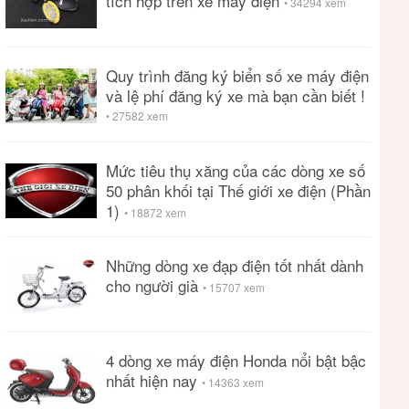
tích hợp trên xe máy điện
• 34294 xem
Quy trình đăng ký biển số xe máy điện
và lệ phí đăng ký xe mà bạn cần biết !
• 27582 xem
Mức tiêu thụ xăng của các dòng xe số
50 phân khối tại Thế giới xe điện (Phần
1)
• 18872 xem
Những dòng xe đạp điện tốt nhất dành
cho người già
• 15707 xem
4 dòng xe máy điện Honda nổi bật bậc
nhất hiện nay
• 14363 xem