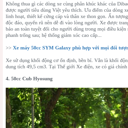
Không thua gì các dòng xe cùng phân khúc khác của Dib
được người tiêu dùng Việt yêu thích. Ưu điểm của dòng xe
linh hoạt, thiết kế cứng cáp và thân xe thon gọn. Ấn tượn
độc đáo, quyến rũ nên dễ đi vào lòng người. Xe được tran
bảo an toàn tuyệt đối cho người dùng trong mọi điều kiện 
phanh trống sau; hệ thống giảm xóc cao cấp...
>>
Xe máy 50cc SYM Galaxy phù hợp với mọi đối tượ
Xe sử dụng khối động cơ ổn định, bền bỉ. Vẫn là khối độn
dung tích 49,5 cm3. Tại Thế giới Xe điện, xe có giá chín
4. 50cc Cub Hyosung