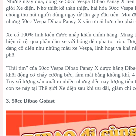
Những ngày qua, dòng xe
50cc Vespa Dibao
Pansy X liên 
giới Xe điện. Nhờ thiết kế thân thiện, hài hòa
50cc Vespa
chóng thu hút người dùng ngay từ lần gặp đầu tiên. Mọi 
nhưng
50cc Vespa Dibao
Pansy X vẫn ưu ái hơn cho phái
Xe có 100% linh kiện được nhập khẩu chính hãng. Mnag th
hiện rõ rệt qua phần đầu xe với bóng đèn pha to, tròn. Đ
dáng cổ điển như những mẫu xe Vespa, linh hoạt và khả n
phố.
"Trái tim" của
50cc Vespa Dibao
Pansy X được hãng Dibao
khối động cơ c
háy cưỡng bức, làm mát bằng không khí, 4 
Tuy số lượng sản xuất ra nhiều nhưng đến nay lượng tiêu 
con xe này tại Thế giới Xe điện sau khi ưu đãi, giảm chỉ 
3. 50cc Dibao Gofast