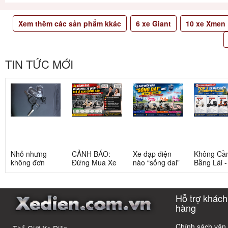
Xem thêm các sản phẩm kkác
6
xe Giant
10
xe Xmen
TIN TỨC MỚI
Nhỏ nhưng
CẢNH BÁO:
Xe đạp điện
Không Cầ
không đơn
Đừng Mua Xe
nào “sống dai”
Bằng Lái 
giản: Sự thật
Điện Chỉ Vì
nhất sau 5
3 Xe Đạp 
về xe điện cho
Xem Quảng
năm? Top này
Dưới 12 Tr
học sinh cấp 2
Cáo! 5 Bẫy
có câu trả lời
Cho Học S
Hỗ trợ khách
Phổ Biến Và Bí
Quyết Chọn Xe
hàng
Chuẩn Chỉnh
Chính sách vận