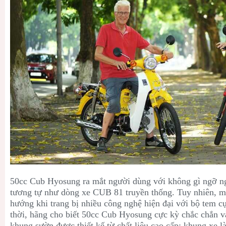
50cc
Cub Hyosung ra mắt người dùng với không gì ngỡ n
tương tự như dòng xe CUB 81 truyền thống. Tuy nhiên, m
hướng khi trang bị nhiều công nghệ hiện đại với bộ tem 
thời, hãng cho biết
50cc
Cub Hyosung cực kỳ chắc chắn v
khung sườn được thiết kế từ chất liệu cao cấp: khung xe 