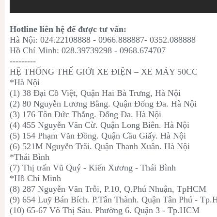
Hotline liên hệ để được tư vấn:
Hà Nội: 024.22108888 - 0966.888887- 0352.088888
Hồ Chí Minh: 028.39739298 - 0968.674707
---------
HỆ THỐNG THẾ GIỚI XE ĐIỆN – XE MÁY 50CC
*Hà Nội
(1) 38 Đại Cồ Việt, Quận Hai Bà Trưng, Hà Nội
(2) 80 Nguyễn Lương Bằng. Quận Đống Đa. Hà Nội
(3) 176 Tôn Đức Thắng. Đống Đa. Hà Nội
(4) 455 Nguyễn Văn Cừ. Quận Long Biên. Hà Nội
(5) 154 Phạm Văn Đồng. Quận Cầu Giấy. Hà Nội
(6) 521M Nguyễn Trãi. Quận Thanh Xuân. Hà Nội
*Thái Bình
(7) Thị trấn Vũ Quý - Kiến Xương - Thái Bình
*Hồ Chí Minh
(8) 287 Nguyễn Văn Trỗi, P.10, Q.Phú Nhuận, TpHCM
(9) 654 Luỹ Bán Bích. P.Tân Thành. Quận Tân Phú - Tp
(10) 65-67 Võ Thị Sáu. Phường 6. Quận 3 - Tp.HCM