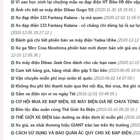
Vì sao học sinh lại chuộng mẫu xe đạp điện HT Bike H9 đến vậ
Ảnh chi tiết xe máy điện Dibao Gogo SS
(2020-11-30 18:19:55 )
Xe đạp điện 133 Fantasy Katana - lạ mà quen
(2020-12-02 11:05:0
Xe đạp điện 133 Fantasy Katana - có chăng chỉ dừng lại là sự l
(2020-12-05 18:27:12 )
Đánh giá chi tiết phiên bản xe máy điện Yadea Ulike
(2020-12-12 
Xe ga 50cc Crea Nioshima phiên bản mới được bán với giá ưu đã
12-10 12:05:36 )
Xe máy điện Dibao Jeek One dành cho các bạn nam
(2020-12-12 
Cam kết hàng giả, hàng nhái đền gấp 5 lần tiền
(2023-06-05 19:04
Vận chuyển miễn phí mọi miền tổ quốc
(2015-06-02 14:07:09 )
Không thu phí khi thanh toán qua thẻ nội địa, thẻ visa, thẻ ghi 
Sắm xe điện xịn vi vu ngày Tết
(2016-11-01 03:49:55 )
CƠ HỘI MUA XE ĐẠP ĐIỆN, XE MÁY ĐIỆN GIÁ RẺ CHƯA TỪNG 
Đón lộc đầu xuân cùng Thế Giới Xe Điện
(2015-03-16 09:29:16 )
THẾ GIỚI XE ĐIỆN bảo dưỡng xe điện định kì miễn phí
(2016-10
Xe giả, xe nhái thương hiệu GIANT tràn lan trên thị trường
(2020
CÁCH SỬ DỤNG VÀ BẢO QUẢN ĂC QUY CHO XE ĐẠP ĐIỆN
(202