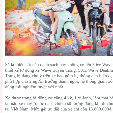
Sẽ là thiếu sót nếu danh sách này không có tên
50cc
Wave
thiết kế từ dòng xe Wave truyền thống,
50cc
Wave Dealim 
Trang bị đáng chú ý trên xe bao gồm hệ thống đèn hiện đại
phù hợp cho 2 người trưởng thành ngồi; hệ thống giảm xóc
dùng trải nghiệm tuyệt vời nhất.
Xe được trang bị động cơ x
ăng 4 kỳ, 1 xi-lanh, làm mát 
là mẫu xe máy "quốc dân" chiếm số lượng đông khi di ch
tại Việt Nam. Mức gái ưu đãi của xe chỉ còn 13.800.000đ.