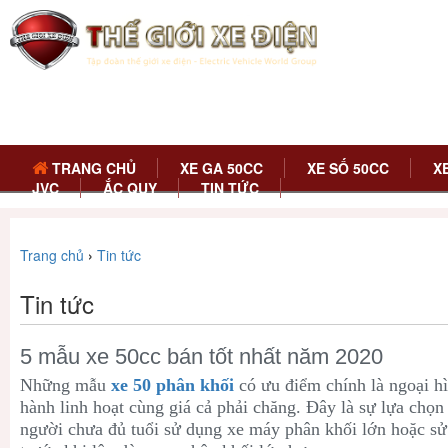
TRANG CHỦ
XE GA 50CC
XE SỐ 50CC
X
JVC
ẮC QUY
TIN TỨC
Trang chủ
›
Tin tức
Tin tức
5 mẫu xe 50cc bán tốt nhất năm 2020
Những mẫu
xe 50 phân khối
có ưu điểm chính là ngoại h
hành linh hoạt cùng giá cả phải chăng. Đây là sự lựa chọ
người chưa đủ tuổi sử dụng xe máy phân khối lớn hoặc sử