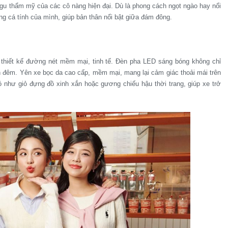
u thẩm mỹ của các cô nàng hiện đại. Dù là phong cách ngọt ngào hay nổi
ng cá tính của mình, giúp bản thân nổi bật giữa đám đông.
i thiết kế đường nét mềm mại, tinh tế. Đèn pha LED sáng bóng không chỉ
 đêm. Yên xe bọc da cao cấp, mềm mại, mang lại cảm giác thoải mái trên
 như giỏ đựng đồ xinh xắn hoặc gương chiếu hậu thời trang, giúp xe trở