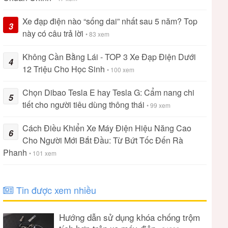
Xe đạp điện nào “sống dai” nhất sau 5 năm? Top
3
này có câu trả lời
• 83 xem
Không Cần Bằng Lái - TOP 3 Xe Đạp Điện Dưới
4
12 Triệu Cho Học Sinh
• 100 xem
Chọn Dibao Tesla E hay Tesla G: Cẩm nang chi
5
tiết cho người tiêu dùng thông thái
• 99 xem
Cách Điều Khiển Xe Máy Điện Hiệu Năng Cao
6
Cho Người Mới Bắt Đầu: Từ Bứt Tốc Đến Rà
Phanh
• 101 xem
Tin được xem nhiều
Hướng dẫn sử dụng khóa chống trộm