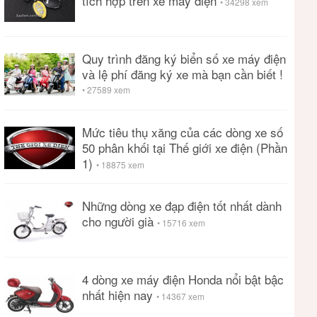
tích hợp trên xe máy điện
• 34298 xem
Quy trình đăng ký biển số xe máy điện
và lệ phí đăng ký xe mà bạn cần biết !
• 27589 xem
Mức tiêu thụ xăng của các dòng xe số
50 phân khối tại Thế giới xe điện (Phần
1)
• 18875 xem
Những dòng xe đạp điện tốt nhất dành
cho người già
• 15716 xem
4 dòng xe máy điện Honda nổi bật bậc
nhất hiện nay
• 14367 xem