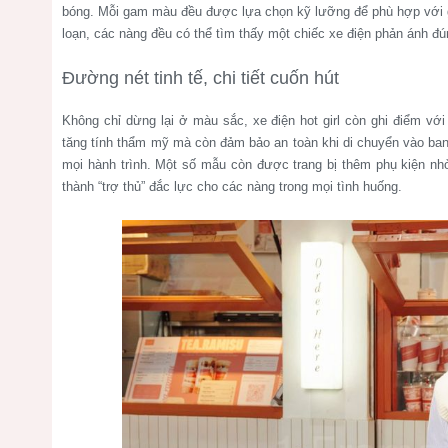
bóng. Mỗi gam màu đều được lựa chọn kỹ lưỡng để phù hợp với g
loạn, các nàng đều có thể tìm thấy một chiếc xe điện phản ánh đú
Đường nét tinh tế, chi tiết cuốn hút
Không chỉ dừng lại ở màu sắc, xe điện hot girl còn ghi điểm vớ
tăng tính thẩm mỹ mà còn đảm bảo an toàn khi di chuyển vào ban
mọi hành trình. Một số mẫu còn được trang bị thêm phụ kiện nhỏ
thành “trợ thủ” đắc lực cho các nàng trong mọi tình huống.