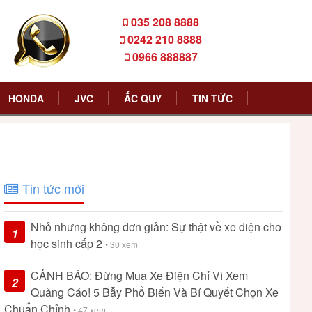
035 208 8888
0242 210 8888
0966 888887
HONDA
JVC
ẮC QUY
TIN TỨC
Tin tức mới
Nhỏ nhưng không đơn giản: Sự thật về xe điện cho
1
học sinh cấp 2
• 30 xem
CẢNH BÁO: Đừng Mua Xe Điện Chỉ Vì Xem
2
Quảng Cáo! 5 Bẫy Phổ Biến Và Bí Quyết Chọn Xe
Chuẩn Chỉnh
• 47 xem