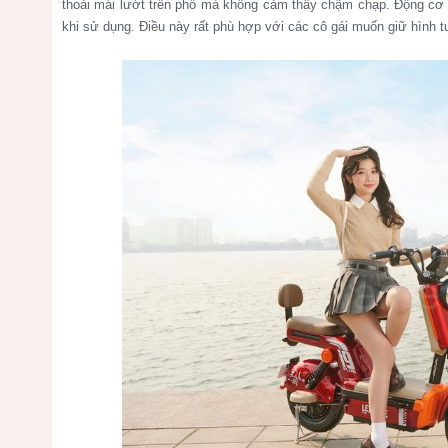
thoải mái lướt trên phố mà không cảm thấy chậm chạp. Động cơ h
khi sử dụng. Điều này rất phù hợp với các cô gái muốn giữ hình t