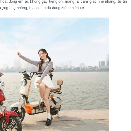
oạt động êm ái, không gây tiếng ồn, mang lại cảm giác nhẹ nhàng, tự tin
ượng nhẹ nhàng, thanh lịch dù đang điều khiển xe.