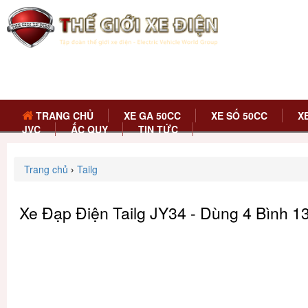
TRANG CHỦ
XE GA 50CC
XE SỐ 50CC
X
JVC
ẮC QUY
TIN TỨC
Trang chủ
›
Tailg
Xe Đạp Điện Tailg JY34 - Dùng 4 Bình 