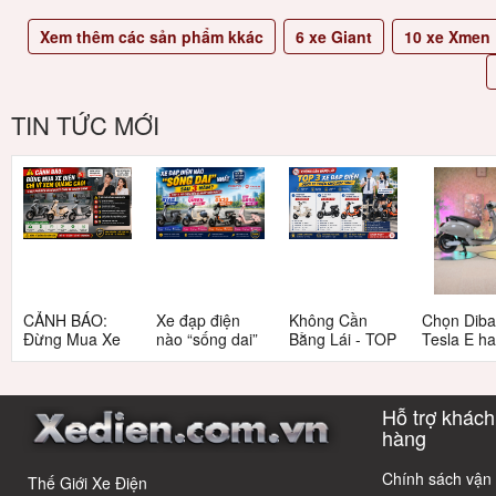
Xem thêm các sản phẩm kkác
6
xe Giant
10
xe Xmen
TIN TỨC MỚI
CẢNH BÁO:
Xe đạp điện
Không Cần
Chọn Dib
Đừng Mua Xe
nào “sống dai”
Bằng Lái - TOP
Tesla E h
Điện Chỉ Vì
nhất sau 5
3 Xe Đạp Điện
Tesla G: 
Xem Quảng
năm? Top này
Dưới 12 Triệu
nang chi ti
Cáo! 5 Bẫy
có câu trả lời
Cho Học Sinh
cho người 
Hỗ trợ khách
Phổ Biến Và Bí
dùng thôn
Quyết Chọn Xe
thái
hàng
Chuẩn Chỉnh
Chính sách vận
Thế Giới Xe Điện