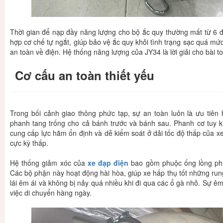
Thời gian để nạp đầy năng lượng cho bộ ắc quy thường mất từ 6 đ
hợp cơ chế tự ngắt, giúp bảo vệ ắc quy khỏi tình trạng sạc quá mức
an toàn về điện. Hệ thống năng lượng của JY34 là lời giải cho bài to
Cơ cấu an toàn thiết yếu
Trong bối cảnh giao thông phức tạp, sự an toàn luôn là ưu tiên
phanh tang trống cho cả bánh trước và bánh sau. Phanh cơ tuy k
cung cấp lực hãm ổn định và dễ kiểm soát ở dải tốc độ thấp của xe 
cực kỳ thấp.
Hệ thống giảm xóc của
xe đạp điện
bao gồm phuộc ống lồng phía
Các bộ phận này hoạt động hài hòa, giúp xe hấp thụ tốt những ru
lái êm ái và không bị nảy quá nhiều khi đi qua các ổ gà nhỏ. Sự ê
việc di chuyển hàng ngày.