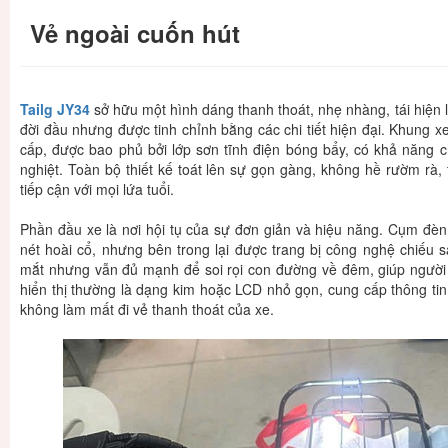
Vẻ ngoài cuốn hút
Tailg JY34
sở hữu một hình dáng thanh thoát, nhẹ nhàng, tái hiện l
đời đầu nhưng được tinh chỉnh bằng các chi tiết hiện đại. Khung 
cấp, được bao phủ bởi lớp sơn tĩnh điện bóng bẩy, có khả năng chố
nghiệt. Toàn bộ thiết kế toát lên sự gọn gàng, không hề rườm rà,
tiếp cận với mọi lứa tuổi.
Phần đầu xe là nơi hội tụ của sự đơn giản và hiệu năng. Cụm đèn
nét hoài cổ, nhưng bên trong lại được trang bị công nghệ chiếu s
mắt nhưng vẫn đủ mạnh để soi rọi con đường về đêm, giúp người l
hiển thị thường là dạng kim hoặc LCD nhỏ gọn, cung cấp thông tin
không làm mất đi vẻ thanh thoát của xe.