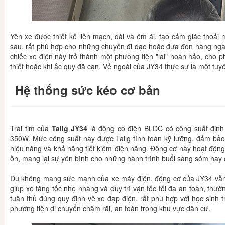
Yên xe được thiết kế liền mạch, dài và êm ái, tạo cảm giác thoải m
sau, rất phù hợp cho những chuyến đi dạo hoặc đưa đón hàng ngày.
chiếc xe điện này trở thành một phương tiện "lai" hoàn hảo, cho 
thiết hoặc khi ắc quy đã cạn. Vẻ ngoài của JY34 thực sự là một tuyê
Hệ thống sức kéo cơ bản
Trái tim của
Tailg JY34
là động cơ điện BLDC có công suất địn
350W. Mức công suất này được Tailg tính toán kỹ lưỡng, đảm bảo
hiệu năng và khả năng tiết kiệm điện năng. Động cơ này hoạt động
ồn, mang lại sự yên bình cho những hành trình buổi sáng sớm hay
Dù không mang sức mạnh của xe máy điện, động cơ của JY34 vẫn 
giúp xe tăng tốc nhẹ nhàng và duy trì vận tốc tối đa an toàn, thư
tuân thủ đúng quy định về xe đạp điện, rất phù hợp với học sinh
phương tiện di chuyển chậm rãi, an toàn trong khu vực dân cư.