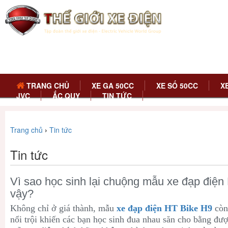
TRANG CHỦ
XE GA 50CC
XE SỐ 50CC
X
JVC
ẮC QUY
TIN TỨC
Trang chủ
›
Tin tức
Tin tức
Vì sao học sinh lại chuộng mẫu xe đạp điện
vậy?
Không chỉ ở giá thành, mẫu
xe đạp điện HT Bike H9
còn
nổi trội khiến các bạn học sinh đua nhau săn cho bằng đư