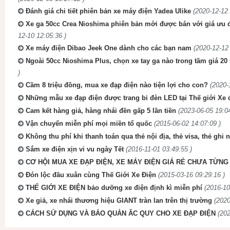
Đánh giá chi tiết phiên bản xe máy điện Yadea Ulike
(2020-12-12 
Xe ga 50cc Crea Nioshima phiên bản mới được bán với giá ưu đã
12-10 12:05:36 )
Xe máy điện Dibao Jeek One dành cho các bạn nam
(2020-12-12 
Ngoài 50cc Nioshima Plus, chọn xe tay ga nào trong tầm giá 20 
)
Cầm 8 triệu đồng, mua xe đạp điện nào tiện lợi cho con?
(2020-
Những mẫu xe đạp điện được trang bi đèn LED tại Thế giới Xe 
Cam kết hàng giả, hàng nhái đền gấp 5 lần tiền
(2023-06-05 19:04
Vận chuyển miễn phí mọi miền tổ quốc
(2015-06-02 14:07:09 )
Không thu phí khi thanh toán qua thẻ nội địa, thẻ visa, thẻ ghi 
Sắm xe điện xịn vi vu ngày Tết
(2016-11-01 03:49:55 )
CƠ HỘI MUA XE ĐẠP ĐIỆN, XE MÁY ĐIỆN GIÁ RẺ CHƯA TỪNG 
Đón lộc đầu xuân cùng Thế Giới Xe Điện
(2015-03-16 09:29:16 )
THẾ GIỚI XE ĐIỆN bảo dưỡng xe điện định kì miễn phí
(2016-10
Xe giả, xe nhái thương hiệu GIANT tràn lan trên thị trường
(2020
CÁCH SỬ DỤNG VÀ BẢO QUẢN ĂC QUY CHO XE ĐẠP ĐIỆN
(202