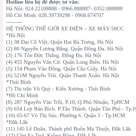
Hotline liên hệ để được tư vấn:
Hà Nội: 024.22108888 - 0966.888887- 0352.088888
Hồ Chí Minh: 028.39739298 - 0968.674707
---------
HỆ THỐNG THẾ GIỚI XE ĐIỆN – XE MÁY 50CC
*Hà Nội
(1) 38 Đại Cồ Việt, Quận Hai Bà Trưng, Hà Nội
(2) 80 Nguyễn Lương Bằng. Quận Đống Đa. Hà Nội
(3) 176 Tôn Đức Thắng. Đống Đa. Hà Nội
(4) 455 Nguyễn Văn Cừ. Quận Long Biên. Hà Nội
(5) 154 Phạm Văn Đồng. Quận Cầu Giấy. Hà Nội
(6) 521M Nguyễn Trãi. Quận Thanh Xuân. Hà Nội
*Thái Bình
(7) Thị trấn Vũ Quý - Kiến Xương - Thái Bình
*Hồ Chí Minh
(8) 287 Nguyễn Văn Trỗi, P.10, Q.Phú Nhuận, TpHCM
(9) 654 Luỹ Bán Bích. P.Tân Thành. Quận Tân Phú - Tp
(10) 65-67 Võ Thị Sáu. Phường 6. Quận 3 - Tp.HCM
*Đắk Lắk
(11) 145 Lê Duẩn, Thành phố Buôn Ma Thuột, Đắk Lắk
(12) Chợ Ea Trul, Krông Bông, Đắk Lắk