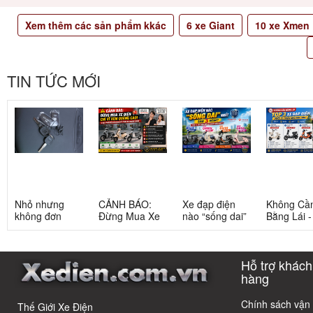
Xem thêm các sản phẩm kkác
6
xe Giant
10
xe Xmen
TIN TỨC MỚI
Nhỏ nhưng
CẢNH BÁO:
Xe đạp điện
Không Cầ
không đơn
Đừng Mua Xe
nào “sống dai”
Bằng Lái 
giản: Sự thật
Điện Chỉ Vì
nhất sau 5
3 Xe Đạp 
về xe điện cho
Xem Quảng
năm? Top này
Dưới 12 Tr
học sinh cấp 2
Cáo! 5 Bẫy
có câu trả lời
Cho Học S
Hỗ trợ khách
Phổ Biến Và Bí
Quyết Chọn Xe
hàng
Chuẩn Chỉnh
Chính sách vận
Thế Giới Xe Điện