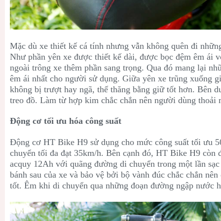
Mặc dù xe thiết kế cá tính nhưng vẫn không quên đi những
Như phần yên xe được thiết kế dài, được bọc đệm êm ái v
ngoài trông xe thêm phần sang trọng. Qua đó mang lại nh
êm ái nhất cho người sử dụng. Giữa yên xe trũng xuống g
không bị trượt hay ngã, thế thăng bằng giữ tốt hơn. Bên 
treo đồ. Làm từ hợp kim chắc chắn nên người dùng thoải
Động cơ tối ưu hóa công suất
Động cơ
HT Bike H9 sử dụng cho mức công suất tối ưu 5
chuyển tối đa đạt 35km/h. Bên cạnh đó,
HT Bike H9 còn đ
acquy 12Ah với quãng đường di chuyển trong một lần sạc
bánh sau của xe và bảo vệ bởi bộ vành đúc chắc chắn nên
tốt. Êm khi di chuyển qua những đoạn đường ngập nước h