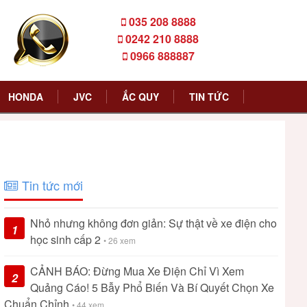
035 208 8888
0242 210 8888
0966 888887
HONDA
JVC
ẮC QUY
TIN TỨC
Tin tức mới
Nhỏ nhưng không đơn giản: Sự thật về xe điện cho
1
học sinh cấp 2
• 26 xem
CẢNH BÁO: Đừng Mua Xe Điện Chỉ Vì Xem
2
Quảng Cáo! 5 Bẫy Phổ Biến Và Bí Quyết Chọn Xe
Chuẩn Chỉnh
• 44 xem