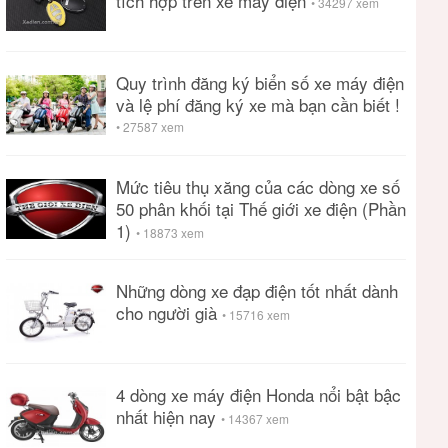
tích hợp trên xe máy điện
• 34297 xem
Quy trình đăng ký biển số xe máy điện
và lệ phí đăng ký xe mà bạn cần biết !
• 27587 xem
Mức tiêu thụ xăng của các dòng xe số
50 phân khối tại Thế giới xe điện (Phần
1)
• 18873 xem
Những dòng xe đạp điện tốt nhất dành
cho người già
• 15716 xem
4 dòng xe máy điện Honda nổi bật bậc
nhất hiện nay
• 14367 xem