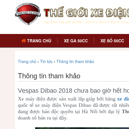
TRANG CHỦ
XE GA 50CC
XE SỐ 50CC
Trang chủ
›
Tin tức
›
Thông tin tham khảo
Thông tin tham khảo
Vespas Dibao 2018 chưa bao giờ hết ho
Xe máy điện được sản xuất lắp giáp bởi hãng
xe đ
quốc tế xe máy điện Vespas Dibao đã được rất nhiề
đang được bán độc quyền tại Hà Nổi bởi đại lý
Th
doanh số bán ra tại đây.