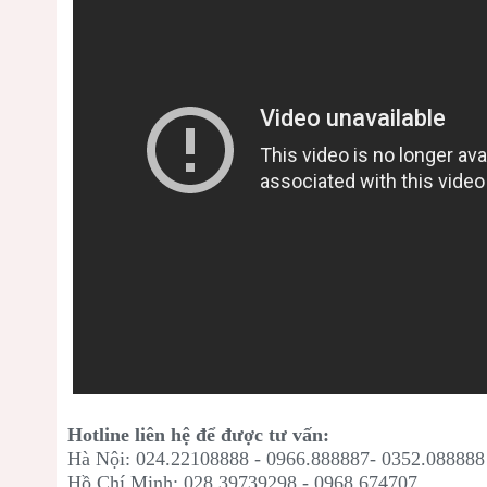
Hotline liên hệ để được tư vấn:
Hà Nội: 024.22108888 - 0966.888887- 0352.088888
Hồ Chí Minh: 028.39739298 - 0968.674707