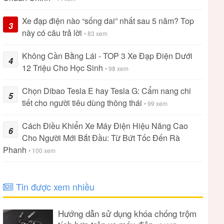
Xe đạp điện nào “sống dai” nhất sau 5 năm? Top
3
này có câu trả lời
• 83 xem
Không Cần Bằng Lái - TOP 3 Xe Đạp Điện Dưới
4
12 Triệu Cho Học Sinh
• 98 xem
Chọn Dibao Tesla E hay Tesla G: Cẩm nang chi
5
tiết cho người tiêu dùng thông thái
• 99 xem
Cách Điều Khiển Xe Máy Điện Hiệu Năng Cao
6
Cho Người Mới Bắt Đầu: Từ Bứt Tốc Đến Rà
Phanh
• 100 xem
Tin được xem nhiều
Hướng dẫn sử dụng khóa chống trộm