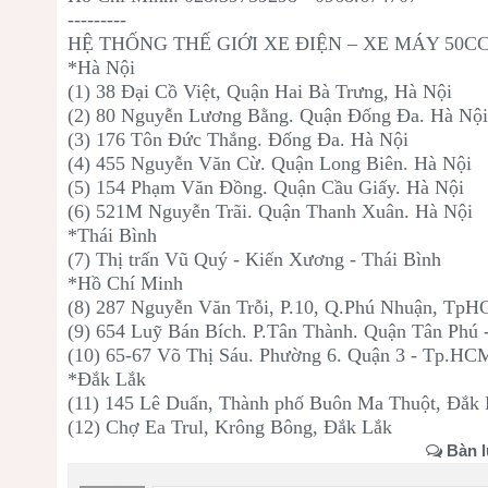
---------
HỆ THỐNG THẾ GIỚI XE ĐIỆN – XE MÁY 50C
*Hà Nội
(1) 38 Đại Cồ Việt, Quận Hai Bà Trưng, Hà Nội
(2) 80 Nguyễn Lương Bằng. Quận Đống Đa. Hà Nộ
(3) 176 Tôn Đức Thắng. Đống Đa. Hà Nội
(4) 455 Nguyễn Văn Cừ. Quận Long Biên. Hà Nội
(5) 154 Phạm Văn Đồng. Quận Cầu Giấy. Hà Nội
(6) 521M Nguyễn Trãi. Quận Thanh Xuân. Hà Nội
*Thái Bình
(7) Thị trấn Vũ Quý - Kiến Xương - Thái Bình
*Hồ Chí Minh
(8) 287 Nguyễn Văn Trỗi, P.10, Q.Phú Nhuận, Tp
(9) 654 Luỹ Bán Bích. P.Tân Thành. Quận Tân Phú
(10) 65-67 Võ Thị Sáu. Phường 6. Quận 3 - Tp.HC
*Đắk Lắk
(11) 145 Lê Duẩn, Thành phố Buôn Ma Thuột, Đắk
(12) Chợ Ea Trul, Krông Bông, Đắk Lắk
Bàn l