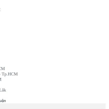
C
i
HCM
 - Tp.HCM
M
 Lắk
uận