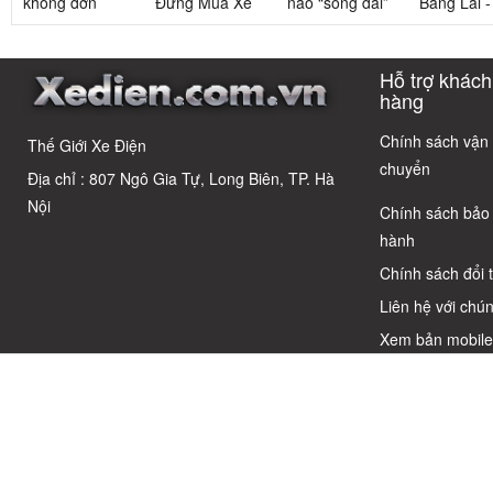
không đơn
Đừng Mua Xe
nào “sống dai”
Bằng Lái 
giản: Sự thật
Điện Chỉ Vì
nhất sau 5
3 Xe Đạp 
về xe điện cho
Xem Quảng
năm? Top này
Dưới 12 Tr
học sinh cấp 2
Cáo! 5 Bẫy
có câu trả lời
Cho Học S
Hỗ trợ khách
Phổ Biến Và Bí
Quyết Chọn Xe
hàng
Chuẩn Chỉnh
Chính sách vận
Thế Giới Xe Điện
chuyển
Địa chỉ : 807 Ngô Gia Tự, Long Biên, TP. Hà
Nội
Chính sách bảo
hành
Chính sách đổi 
Liên hệ với chún
Xem bản mobil