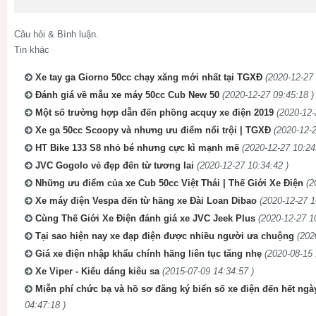
Câu hỏi & Bình luận.
Tin khác
Xe tay ga Giorno 50cc chạy xăng mới nhất tại TGXĐ
(2020-12-27 
Đánh giá về mẫu xe máy 50cc Cub New 50
(2020-12-27 09:45:18 )
Một số trường hợp dẫn đến phồng acquy xe điện 2019
(2020-12-
Xe ga 50cc Scoopy và nhưng ưu điểm nổi trội | TGXĐ
(2020-12-2
HT Bike 133 S8 nhỏ bé nhưng cực kì mạnh mẽ
(2020-12-27 10:24
JVC Gogolo vẻ đẹp đến từ tương lai
(2020-12-27 10:34:42 )
Những ưu điểm của xe Cub 50cc Việt Thái | Thế Giới Xe Điện
(2
Xe máy điện Vespa đến từ hãng xe Đài Loan Dibao
(2020-12-27 1
Cùng Thế Giới Xe Điện đánh giá xe JVC Jeek Plus
(2020-12-27 1
Tại sao hiện nay xe đạp điện được nhiều người ưa chuộng
(202
Giá xe điện nhập khẩu chính hãng liên tục tăng nhẹ
(2020-08-15 
Xe Viper - Kiểu dáng kiêu sa
(2015-07-09 14:34:57 )
Miễn phí chức bạ và hồ sơ đăng ký biển số xe điện đến hết ngà
04:47:18 )