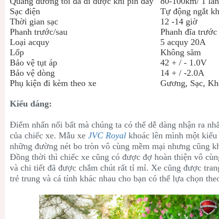
Quãng đường tối đa đi được khi pin đầy
80-100km/ 1 lần
Sạc điện
Tự động ngắt kh
Thời gian sạc
12 -14 giờ
Phanh trước/sau
Phanh đĩa trước
Loại acquy
5 acquy 20A
Lốp
Không săm
Bảo vệ tụt áp
42 + / - 1.0V
Bảo vệ dòng
14 + / -2.0A
Phụ kiện đi kèm theo xe
Gương, Sạc, Kh
Kiểu dáng:
Điểm nhấn nổi bất mà chúng ta có thể dễ dàng nhận ra nhất
của chiếc xe. Mẫu xe
JVC Royal
khoác lên mình một kiểu 
những đường nét bo tròn vô cùng mềm mại nhưng cũng kh
Đồng thời thì chiếc xe cũng có được đợ hoàn thiện vô cùn
và chi tiết đã được chắm chút rất tỉ mỉ. Xe cũng được tran
trẻ trung và cá tính khác nhau cho bạn có thể lựa chọn the