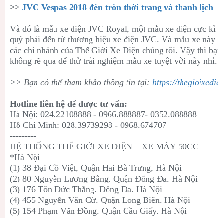
>>
JVC Vespas 2018 đèn tròn thời trang và thanh lịch
Và đó là mẫu xe điện JVC Royal, một mẫu xe điện cực kì 
quý phái đến từ thương hiệu xe điện JVC. Và mẫu xe này 
các chi nhánh của Thế Giới Xe Điện chúng tôi. Vậy thì b
không rẽ qua để thử trải nghiệm mẫu xe tuyệt vời này nhỉ.
>> Bạn có thể tham khảo thông tin tại:
https://thegioixed
Hotline liên hệ để được tư vấn:
Hà Nội: 024.22108888 - 0966.888887- 0352.088888
Hồ Chí Minh: 028.39739298 - 0968.674707
---------
HỆ THỐNG THẾ GIỚI XE ĐIỆN – XE MÁY 50CC
*Hà Nội
(1) 38 Đại Cồ Việt, Quận Hai Bà Trưng, Hà Nội
(2) 80 Nguyễn Lương Bằng. Quận Đống Đa. Hà Nội
(3) 176 Tôn Đức Thắng. Đống Đa. Hà Nội
(4) 455 Nguyễn Văn Cừ. Quận Long Biên. Hà Nội
(5) 154 Phạm Văn Đồng. Quận Cầu Giấy. Hà Nội