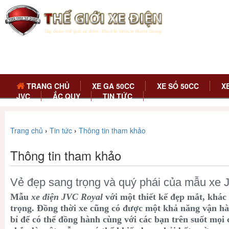
TRANG CHỦ
XE GA 50CC
XE SỐ 50CC
X
JVC
ẮC QUY
TIN TỨC
Trang chủ
›
Tin tức
›
Thông tin tham khảo
Thông tin tham khảo
Vẻ đẹp sang trọng và quý phái của mẫu xe
Mẫu
xe điện JVC Royal
với một thiết kế đẹp mắt, khác 
trọng. Đồng thời xe cũng có được một khả năng vận hà
bỉ để có thể đồng hành cùng với các bạn trên suốt mọ