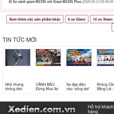
So sánh giant M133S với Giant M133S Plus
(2020-05-13 08:46:09 
Xem thêm các sản phẩm kkác
6
xe Giant
10
xe Xmen
TIN TỨC MỚI
Nhỏ nhưng
CẢNH BÁO:
Xe đạp điện
Không Cầ
không đơn
Đừng Mua Xe
nào “sống dai”
Bằng Lái 
giản: Sự thật
Điện Chỉ Vì
nhất sau 5
3 Xe Đạp 
về xe điện cho
Xem Quảng
năm? Top này
Dưới 12 Tr
học sinh cấp 2
Cáo! 5 Bẫy
có câu trả lời
Cho Học S
Hỗ trợ khách
Phổ Biến Và Bí
Quyết Chọn Xe
hàng