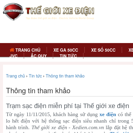
TRANG CHỦ
XE GA 50CC
XE SỐ 50CC
X
JVC
ẮC QUY
TIN TỨC
Trang chủ
›
Tin tức
›
Thông tin tham khảo
Thông tin tham khảo
Trạm sạc điện miễn phí tại Thế giới xe điện
Từ ngày 11/11/2015, khách hàng sử dụng
xe điện
có thể 
lo hết điện với hệ thống sạc điện siêu nhanh chỉ trong 
hành trình.
Thế giới xe điện - Xedien.com.vn
lắp đặt hệ th