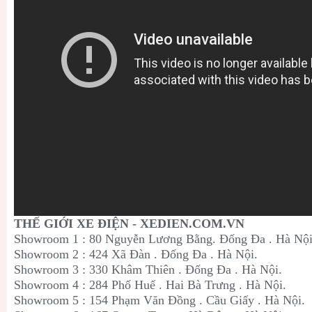
THẾ GIỚI XE ĐIỆN - XEDIEN.COM.VN
Showroom 1 : 80 Nguyễn Lương Bằng. Đống Đa . Hà Nội
Showroom 2 : 424 Xã Đàn . Đống Đa . Hà Nội.
Showroom 3 : 330 Khâm Thiên . Đống Đa . Hà Nội.
Showroom 4 : 284 Phố Huế . Hai Bà Trưng . Hà Nội.
Showroom 5 : 154 Phạm Văn Đồng . Cầu Giấy . Hà Nội.