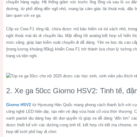
chuyển hàng ngày. Hệ thống giảm xóc trước ống lồng và sau lò xo đả
đường, từ phố đông đến ngõ nhỏ, mang lại cảm giác lái thoải mái, đặc 
làm quen với xe ga.
Cốp xe Crea F1 rộng rãi, chứa được mũ bảo hiểm và túi xách nhỏ, trong
ngồi thoải mái dù di chuyển lâu. Mặt đồng hồ analog kết hợp số hiển th
mức xăng, giúp bạn kiểm soát chuyến đi dễ dàng. Yên xe bọc da cao cấp
(trọng lượng khoảng 85kg) khiến Crea F1 trở thành lựa chọn lý tưởng c
trang và tiện nghi.
2. Xe ga 50cc Giorno HSV2: Tinh tế, đ
Giorno HSV2
từ Hyosung Hàn Quốc mang phong cách thanh lịch với cụm
công nghệ LED hiện đại, tạo nên vẻ đẹp vừa hoài cổ vừa thời thượng. C
xanh pastel dịu dàng hay đỏ đun quyến rũ giúp xe dễ dàng “đốn tim” cá
được thiết kế với các đường cong tinh tế, kết hợp chi tiết mạ chrome, m
hợp để lướt phố hay đi chơi.