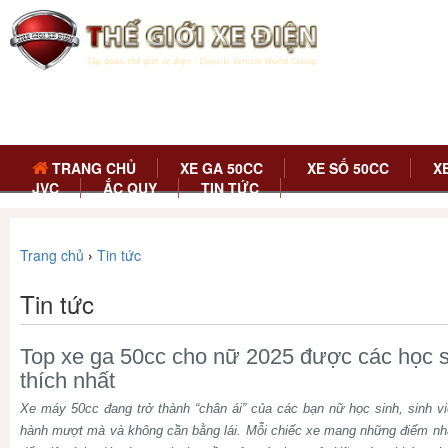
TRANG CHỦ
XE GA 50CC
XE SỐ 50CC
X
JVC
ẮC QUY
TIN TỨC
Trang chủ
›
Tin tức
Tin tức
Top xe ga 50cc cho nữ 2025 được các học si
thích nhất
Xe máy 50cc đang trở thành “chân ái” của các bạn nữ học sinh, sinh vi
hành mượt mà và không cần bằng lái. Mỗi chiếc xe mang những điểm nhấn