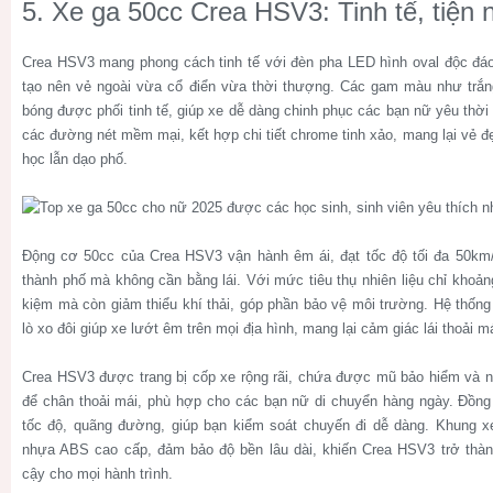
5. Xe ga 50cc Crea HSV3: Tinh tế, tiện n
Crea HSV3 mang phong cách tinh tế với đèn pha LED hình oval độc đáo
tạo nên vẻ ngoài vừa cổ điển vừa thời thượng. Các gam màu như trắng
bóng được phối tinh tế, giúp xe dễ dàng chinh phục các bạn nữ yêu thời 
các đường nét mềm mại, kết hợp chi tiết chrome tinh xảo, mang lại vẻ đẹ
học lẫn dạo phố.
Động cơ 50cc của Crea HSV3 vận hành êm ái, đạt tốc độ tối đa 50km/
thành phố mà không cần bằng lái. Với mức tiêu thụ nhiên liệu chỉ khoảng
kiệm mà còn giảm thiểu khí thải, góp phần bảo vệ môi trường. Hệ thống
lò xo đôi giúp xe lướt êm trên mọi địa hình, mang lại cảm giác lái thoải m
Crea HSV3 được trang bị cốp xe rộng rãi, chứa được mũ bảo hiểm và n
để chân thoải mái, phù hợp cho các bạn nữ di chuyển hàng ngày. Đồng h
tốc độ, quãng đường, giúp bạn kiểm soát chuyến đi dễ dàng. Khung x
nhựa ABS cao cấp, đảm bảo độ bền lâu dài, khiến Crea HSV3 trở thàn
cậy cho mọi hành trình.