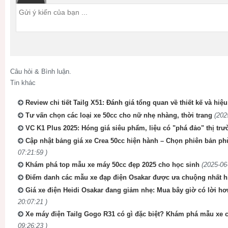
Câu hỏi & Bình luận.
Tin khác
Review chi tiết Tailg X51: Đánh giá tổng quan về thiết kế và hiệ
Tư vấn chọn các loại xe 50cc cho nữ nhẹ nhàng, thời trang
(202
VC K1 Plus 2025: Hóng giá siêu phẩm, liệu có "phá đảo" thị tr
Cập nhật bảng giá xe Crea 50cc hiện hành – Chọn phiên bản phù
07:21:59 )
Khám phá top mẫu xe máy 50cc đẹp 2025 cho học sinh
(2025-06
Điểm danh các mẫu xe đạp điện Osakar được ưa chuộng nhất h
Giá xe điện Heidi Osakar đang giảm nhẹ: Mua bây giờ có lời hơ
20:07:21 )
Xe máy điện Tailg Gogo R31 có gì đặc biệt? Khám phá mẫu xe cá
09:26:23 )