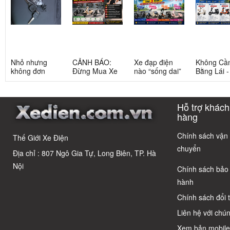
Nhỏ nhưng
CẢNH BÁO:
Xe đạp điện
Không Cầ
không đơn
Đừng Mua Xe
nào “sống dai”
Bằng Lái 
giản: Sự thật
Điện Chỉ Vì
nhất sau 5
3 Xe Đạp 
về xe điện cho
Xem Quảng
năm? Top này
Dưới 12 Tr
học sinh cấp 2
Cáo! 5 Bẫy
có câu trả lời
Cho Học S
Hỗ trợ khách
Phổ Biến Và Bí
Quyết Chọn Xe
hàng
Chuẩn Chỉnh
Chính sách vận
Thế Giới Xe Điện
chuyển
Địa chỉ : 807 Ngô Gia Tự, Long Biên, TP. Hà
Nội
Chính sách bảo
hành
Chính sách đổi 
Liên hệ với chún
Xem bản mobil