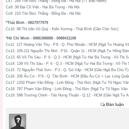
Cs7: 264 Tôn Đức Thắng - Đống Đa - Hà Nội (TT Bảo Hành)
Cs8: 38 Đại Cồ Việt - Hai Bà Trưng - Hà Nội
Cs9: 210 Tôn Đức Thắng - Đống Đa - Hà Nội
*Thái Bình - 0827977979
Cs10: 88 Thị trấn Vũ Quý - Kiến Xương - Thái Bình (Gần Chợ Sóc)
*Hồ Chí Minh - 0886388888 - 0988411108
Cs11: 127 Hoàng Văn Thụ - P.8 - Q. Phú Nhuận - HCM (Ngã Tư Hoàng V
Cs12: 105-111 Nguyễn Thị Nhỏ - P16 - Quận 11 - HCM (Ngã Tư Hồng Bàn
Cs13: 65 Võ Thị Sáu - P. 6 - Q.3 - HCM (Ngã Tư Hai Bà Trưng - Võ Thị S
Cs14: 138 Võ Thị Sáu - P. 6 - Q.3 - HCM (Ngã Tư Hai Bà Trưng - Võ Thị 
Cs15: 72 Nguyễn Thái Sơn - P.3 - Q. Gò Vấp - HCM (Gần Ngã Ba Chú Ý)
Cs16: 206 Âu Cơ - P.9 - Q. Tân Bình - HCM (Đầu Âu Cơ + Lạc Long Quâ
Cs17: 1202 Phạm Văn Đồng - Linh Đông - Thủ Đức (Ngã Tư Tô Ngọc Vâ
Cs18: 787 Phạm Văn Đồng - Linh Đông - Thủ Đức (Ngã Tư Tô Ngọc Vân
Cs19: 598 Trường Chinh - Tân Hưng Thuận - Q.12 - HCM (Gần Ngã Tư 
Bàn luận