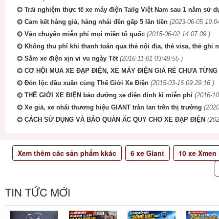
Trải nghiệm thực tế xe máy điện Tailg Việt Nam sau 1 năm sử 
Cam kết hàng giả, hàng nhái đền gấp 5 lần tiền
(2023-06-05 19:04
Vận chuyển miễn phí mọi miền tổ quốc
(2015-06-02 14:07:09 )
Không thu phí khi thanh toán qua thẻ nội địa, thẻ visa, thẻ ghi 
Sắm xe điện xịn vi vu ngày Tết
(2016-11-01 03:49:55 )
CƠ HỘI MUA XE ĐẠP ĐIỆN, XE MÁY ĐIỆN GIÁ RẺ CHƯA TỪNG 
Đón lộc đầu xuân cùng Thế Giới Xe Điện
(2015-03-16 09:29:16 )
THẾ GIỚI XE ĐIỆN bảo dưỡng xe điện định kì miễn phí
(2016-10
Xe giả, xe nhái thương hiệu GIANT tràn lan trên thị trường
(2020
CÁCH SỬ DỤNG VÀ BẢO QUẢN ĂC QUY CHO XE ĐẠP ĐIỆN
(202
Xem thêm các sản phẩm kkác
6
xe Giant
10
xe Xmen
TIN TỨC MỚI