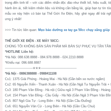
trọng đến tinh tế – với các điểm nhấn độc đáo như thiết kế, hiệu suất, t
hành êm ái, tiết kiệm nhiên liệu và không cần bằng lái, giúp bạn tự tin 
mẫu xe này hiện có bán tại Thế Giới Xe Điện, hãy ghé ngay để trải n
ưng ý nhất!
>>> Tin tức liên quan:
Mẹo bảo dưỡng xe tay ga 50cc chạy xăng giúp 
THẾ GIỚI XE ĐIỆN - XE MÁY 50CC:
CHÚNG TÔI KHÔNG BÁN SẢN PHẨM MÀ BÁN SỰ PHỤC VỤ TẬN TÂM
*HOTLINE Liên hệ:
*Hà Nội: 088.638.8888 - 084.978.8888 - 024.2210.8888
*Khiếu nại: 096.688.8887
----------------------------✯✯✯------------------------------------
*Hà Nội - 0886388888 - 0988411108
Cs1: 1375 Giải Phóng - Hoàng Mai - Hà Nội (Gần bến xe nước ngầm)
Cs2: 65 Nguyễn Xiển - Thanh Xuân - Hà Nội (Gần Ngã Tư Nguyễn Trãi +
Cs3: 180 Phạm Văn Đồng - Hà nội ( Giữa ngã 3 Phạm Văn Đồng - Hoàng 
Cs4: 154 Phạm Văn Đồng - Cầu Giấy - Hà Nội (Gần Ngã 3 Phạm Văn Đồn
Cs5: 807 Ngô Gia Tự - Long Biên - Hà Nội (Gần Cầu Đuống)
Cs6: 651 Nguyễn Văn Cừ - Long Biên - Hà Nội (Gần Cầu Chui)