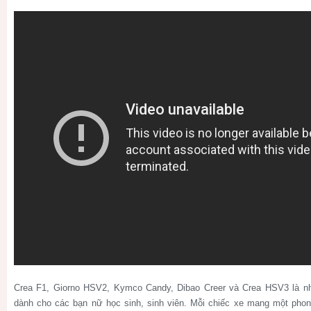
Crea F1, Giorno HSV2, Kymco Candy, Dibao Creer và Crea HSV3 là n
dành cho các bạn nữ học sinh, sinh viên. Mỗi chiếc xe mang một phong