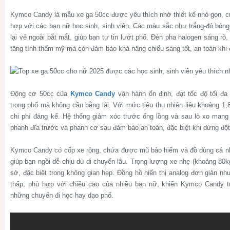
Kymco Candy là mẫu xe ga 50cc được yêu thích nhờ thiết kế nhỏ gọn, cự
hợp với các bạn nữ học sinh, sinh viên. Các màu sắc như trắng-đỏ bón
lại vẻ ngoài bắt mắt, giúp bạn tự tin lướt phố. Đèn pha halogen sáng rõ
tăng tính thẩm mỹ mà còn đảm bảo khả năng chiếu sáng tốt, an toàn khi đ
Động cơ 50cc của
Kymco Candy
vận hành ổn định, đạt tốc độ tối đ
trong phố mà không cần bằng lái. Với mức tiêu thụ nhiên liệu khoảng 1,8
chi phí đáng kể. Hệ thống giảm xóc trước ống lồng và sau lò xo mang l
phanh đĩa trước và phanh cơ sau đảm bảo an toàn, đặc biệt khi dừng đột
Kymco Candy có cốp xe rộng, chứa được mũ bảo hiểm và đồ dùng cá nh
giúp bạn ngồi dễ chịu dù di chuyển lâu. Trọng lượng xe nhẹ (khoảng 80
sở, đặc biệt trong không gian hẹp. Đồng hồ hiển thị analog đơn giản như
thấp, phù hợp với chiều cao của nhiều bạn nữ, khiến Kymco Candy t
những chuyến đi học hay dạo phố.