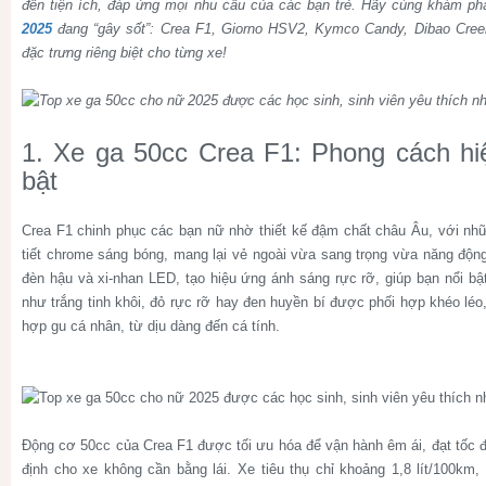
đến tiện ích, đáp ứng mọi nhu cầu của các bạn trẻ. Hãy cùng khám p
2025
đang “gây sốt”: Crea F1, Giorno HSV2, Kymco Candy, Dibao Creer
đặc trưng riêng biệt cho từng xe!
1. Xe ga 50cc Crea F1: Phong cách hiệ
bật
Crea F1 chinh phục các bạn nữ nhờ thiết kế đậm chất châu Âu, với n
tiết chrome sáng bóng, mang lại vẻ ngoài vừa sang trọng vừa năng độn
đèn hậu và xi-nhan LED, tạo hiệu ứng ánh sáng rực rỡ, giúp bạn nổi b
như trắng tinh khôi, đỏ rực rỡ hay đen huyền bí được phối hợp khéo léo
hợp gu cá nhân, từ dịu dàng đến cá tính.
Động cơ 50cc của Crea F1 được tối ưu hóa để vận hành êm ái, đạt tốc đ
định cho xe không cần bằng lái. Xe tiêu thụ chỉ khoảng 1,8 lít/100km, g