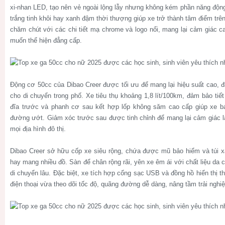
xi-nhan LED, tạo nên vẻ ngoài lộng lẫy nhưng không kém phần năng độn
trắng tinh khôi hay xanh đậm thời thượng giúp xe trở thành tâm điểm t
chăm chút với các chi tiết mạ chrome và logo nổi, mang lại cảm giác c
muốn thể hiện đẳng cấp.
Động cơ 50cc của Dibao Creer được tối ưu để mang lại hiệu suất cao, đ
cho di chuyển trong phố. Xe tiêu thụ khoảng 1,8 lít/100km, đảm bảo tiết
đĩa trước và phanh cơ sau kết hợp lốp không săm cao cấp giúp xe bá
đường ướt. Giảm xóc trước sau được tinh chỉnh để mang lại cảm giác lái
mọi địa hình đô thị.
Dibao Creer sở hữu cốp xe siêu rộng, chứa được mũ bảo hiểm và túi xá
hay mang nhiều đồ. Sàn để chân rộng rãi, yên xe êm ái với chất liệu da 
di chuyển lâu. Đặc biệt, xe tích hợp cổng sạc USB và đồng hồ hiển thị 
điện thoại vừa theo dõi tốc độ, quãng đường dễ dàng, nâng tầm trải nghi