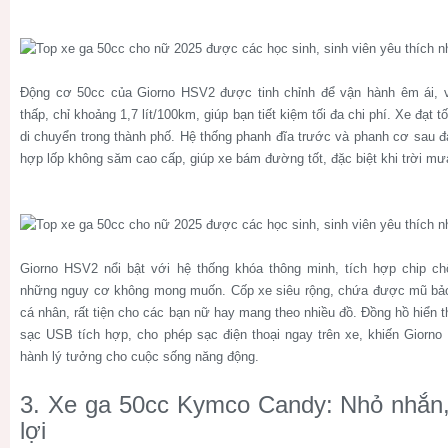
Động cơ 50cc của Giorno HSV2 được tinh chỉnh để vận hành êm ái, vớ
thấp, chỉ khoảng 1,7 lít/100km, giúp bạn tiết kiệm tối đa chi phí. Xe đạt 
di chuyển trong thành phố. Hệ thống phanh đĩa trước và phanh cơ sau đ
hợp lốp không săm cao cấp, giúp xe bám đường tốt, đặc biệt khi trời mưa
Giorno HSV2 nổi bật với hệ thống khóa thông minh, tích hợp chip ch
những nguy cơ không mong muốn. Cốp xe siêu rộng, chứa được mũ bảo 
cá nhân, rất tiện cho các bạn nữ hay mang theo nhiều đồ. Đồng hồ hiển t
sạc USB tích hợp, cho phép sạc điện thoại ngay trên xe, khiến Giorn
hành lý tưởng cho cuộc sống năng động.
3. Xe ga 50cc Kymco Candy: Nhỏ nhắn, 
lợi