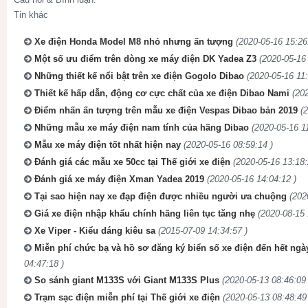
Tin khác
Xe điện Honda Model M8 nhỏ nhưng ấn tượng
(2020-05-16 15:26
Một số ưu điểm trên dòng xe máy điện DK Yadea Z3
(2020-05-16 
Những thiết kế nổi bật trên xe điện Gogolo Dibao
(2020-05-16 11:
Thiết kế hấp dẫn, động cơ cực chất của xe điện Dibao Nami
(20
Điểm nhấn ấn tượng trên mẫu xe điện Vespas Dibao bản 2019
(
Những mẫu xe máy điện nam tính của hãng Dibao
(2020-05-16 1
Mẫu xe máy điện tốt nhất hiện nay
(2020-05-16 08:59:14 )
Đánh giá các mẫu xe 50cc tại Thế giới xe điện
(2020-05-16 13:18:
Đánh giá xe máy điện Xman Yadea 2019
(2020-05-16 14:04:12 )
Tại sao hiện nay xe đạp điện được nhiều người ưa chuộng
(202
Giá xe điện nhập khẩu chính hãng liên tục tăng nhẹ
(2020-08-15 
Xe Viper - Kiểu dáng kiêu sa
(2015-07-09 14:34:57 )
Miễn phí chức bạ và hồ sơ đăng ký biển số xe điện đến hết ngà
04:47:18 )
So sánh giant M133S với Giant M133S Plus
(2020-05-13 08:46:09 
Trạm sạc điện miễn phí tại Thế giới xe điện
(2020-05-13 08:48:49