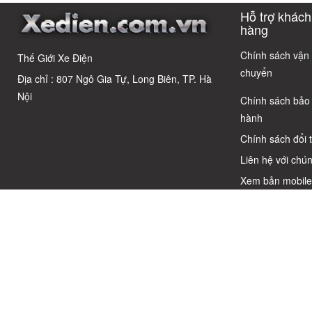
học sinh cấp 2
Cáo! 5 Bẫy
có câu trả lời
Cho Học S
Hỗ trợ khách
Phổ Biến Và Bí
Quyết Chọn Xe
hàng
Chuẩn Chỉnh
Chính sách vận
Thế Giới Xe Điện
chuyển
Địa chỉ : 807 Ngô Gia Tự, Long Biên, TP. Hà
Nội
Chính sách bảo
hành
Chính sách đổi 
Liên hệ với chún
Xem bản mobil