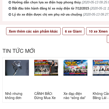
Hướng dẫn chọn lựa xe điện hợp phong thủy
(2020-05-13 09:25:
Bắt đầu tiến hành đăng kí xe máy điện từ 7/12/2015
(2020-05-11 1
Lý do xe điện được chị em phụ nữ ưa chuộng
(2020-05-13 09:27:
Xem thêm các sản phẩm kkác
6
xe Giant
10
xe Xmen
TIN TỨC MỚI
Nhỏ nhưng
CẢNH BÁO:
Xe đạp điện
Không Cầ
không đơn
Đừng Mua Xe
nào “sống dai”
Bằng Lái 
giản: Sự thật
Điện Chỉ Vì
nhất sau 5
3 Xe Đạp 
về xe điện cho
Xem Quảng
năm? Top này
Dưới 12 Tr