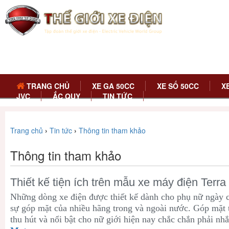
TRANG CHỦ
XE GA 50CC
XE SỐ 50CC
X
JVC
ẮC QUY
TIN TỨC
Trang chủ
›
Tin tức
›
Thông tin tham khảo
Thông tin tham khảo
Thiết kế tiện ích trên mẫu xe máy điện Terra
Những dòng xe điện được thiết kế dành cho phụ nữ ngày c
sự góp mặt của nhiều hãng trong và ngoài nước. Góp mặt
thu hút và nổi bật cho nữ giới hiện nay chắc chắn phải nh