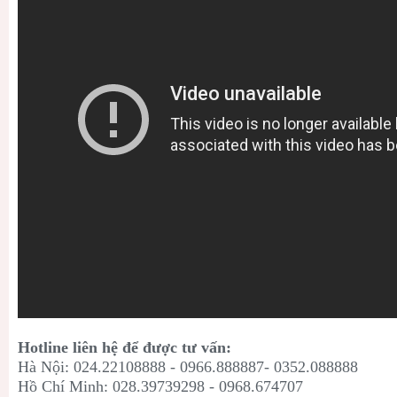
Hotline liên hệ để được tư vấn:
Hà Nội: 024.22108888 - 0966.888887- 0352.088888
Hồ Chí Minh: 028.39739298 - 0968.674707