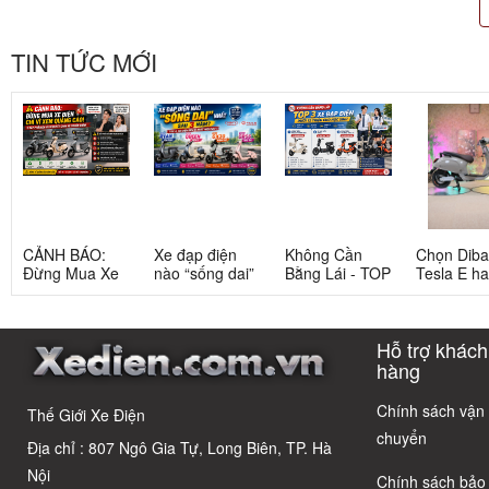
TIN TỨC MỚI
CẢNH BÁO:
Xe đạp điện
Không Cần
Chọn Dib
Đừng Mua Xe
nào “sống dai”
Bằng Lái - TOP
Tesla E h
Điện Chỉ Vì
nhất sau 5
3 Xe Đạp Điện
Tesla G: 
Xem Quảng
năm? Top này
Dưới 12 Triệu
nang chi ti
Cáo! 5 Bẫy
có câu trả lời
Cho Học Sinh
cho người 
Hỗ trợ khách
Phổ Biến Và Bí
dùng thôn
Quyết Chọn Xe
thái
hàng
Chuẩn Chỉnh
Chính sách vận
Thế Giới Xe Điện
chuyển
Địa chỉ : 807 Ngô Gia Tự, Long Biên, TP. Hà
Nội
Chính sách bảo