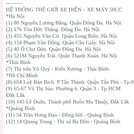
---------
HỆ THỐNG THẾ GIỚI XE ĐIỆN – XE MÁY 50CC
*Hà Nội
(1) 80 Nguyễn Lương Bằng. Quận Đống Đa. Hà Nội
(2) 176 Tôn Đức Thắng. Đống Đa. Hà Nội
(3) 455 Nguyễn Văn Cừ. Quận Long Biên. Hà Nội
(4) 154 Phạm Văn Đồng. Quận Cầu Giấy. Hà Nội
(5) 40 Ô Chợ Dừa. Quận Đống Đa. Hà Nội
(6) 521M Nguyễn Trãi. Quận Thanh Xuân. Hà Nội
*Thái Bình
(7) Thị trấn Vũ Quý - Kiến Xương - Thái Bình
*Hồ Chí Minh
(8) 654 Luỹ Bán Bích. P.Tân Thành. Quận Tân Phú - Tp
(9) 65-67 Võ Thị Sáu. Phường 6. Quận 3 - Tp.HCM
Đắk Lắk
(10) 145 Lê Duẩn, Thành phố Buôn Ma Thuột, Đắk Lắk
*Quảng Bình
(11) 54 Trần Hưng Đạo - Đồng hới - Quảng Bình
(12) 14 Quang Trung - Thị xã Ba Đồn - Quảng Bình