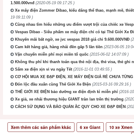
1.500.000vnđ
(2020-05-19 09:17:25 )
Xe máy điện Zommer Dibao, kiểu dáng thể thao, mạnh mẽ, thiết
19 09:11:09 )
Cùng nhau tìm hiểu những ưu điểm vượt trội của chiếc xe Vesp
Vespas Dibao - Siêu phẩm xe máy điện chỉ có tại Thế Giới Xe Đ
Khuyến mãi bất ngờ, xe jvc vespas 2018 giá chỉ 9.600.000VNĐ
(
Cam kết hàng giả, hàng nhái đền gấp 5 lần tiền
(2023-06-05 19:04
Vận chuyển miễn phí mọi miền tổ quốc
(2015-06-02 14:07:09 )
Không thu phí khi thanh toán qua thẻ nội địa, thẻ visa, thẻ ghi 
Sắm xe điện xịn vi vu ngày Tết
(2016-11-01 03:49:55 )
CƠ HỘI MUA XE ĐẠP ĐIỆN, XE MÁY ĐIỆN GIÁ RẺ CHƯA TỪNG 
Đón lộc đầu xuân cùng Thế Giới Xe Điện
(2015-03-16 09:29:16 )
THẾ GIỚI XE ĐIỆN bảo dưỡng xe điện định kì miễn phí
(2016-10
Xe giả, xe nhái thương hiệu GIANT tràn lan trên thị trường
(2020
CÁCH SỬ DỤNG VÀ BẢO QUẢN ĂC QUY CHO XE ĐẠP ĐIỆN
(202
Xem thêm các sản phẩm kkác
6
xe Giant
10
xe Xmen